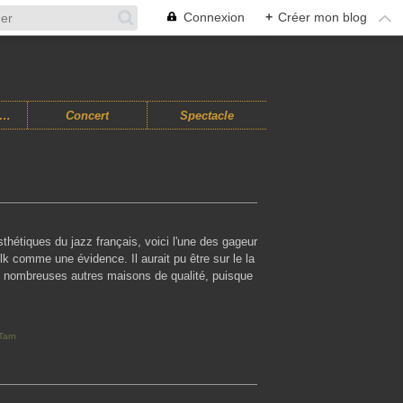
Connexion
+
Créer mon blog
usiques Improvisées
Concert
Spectacle
thétiques du jazz français, voici l'une des gageur
lk comme une évidence. Il aurait pu être sur le la
 nombreuses autres maisons de qualité, puisque
Tarn