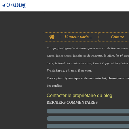
Home
Humeur variable
Culture
Franpi, photographe et chroniqueur musical de Rouen, aime 
photo, les concerts, les photos de concerts, la bière, les photo
bière, le Nord, les photos du nord, Frank Zappa et les photos
Frank Zappa, ah, non, il est mort.
Prescripteur tyrannique et de mauvaise foi, chroniqueur mu
des confins.
Contacter le propriétaire du blog
DERNIERS COMMENTAIRES