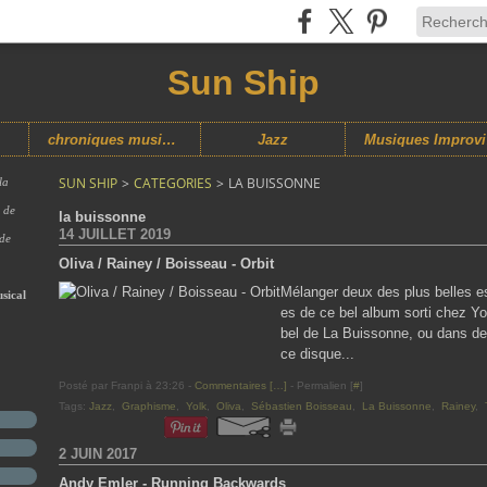
Sun Ship
chroniques musicales
Jazz
M
SUN SHIP
>
CATEGORIES
>
LA BUISSONNE
la
s de
la buissonne
14 JUILLET 2019
 de
Oliva / Rainey / Boisseau - Orbit
Mélanger deux des plus belles es
sical
es de ce bel album sorti chez Yo
bel de La Buissonne, ou dans de
ce disque...
Posté par Franpi à 23:26 -
Commentaires [
…
]
- Permalien [
#
]
Tags:
Jazz
,
Graphisme
,
Yolk
,
Oliva
,
Sébastien Boisseau
,
La Buissonne
,
Rainey
,
2 JUIN 2017
Andy Emler - Running Backwards