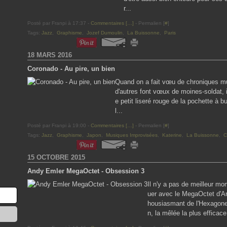
r...
Posté par Franpi à 17:37 -
Commentaires [
…
]
- Permalien [
#
]
Tags:
Jazz
,
Graphisme
,
Jozef Dumoulin
,
La Buissonne
,
Paris
18 MARS 2016
Coronado - Au pire, un bien
Quand on a fait vœu de chroniques m
d'autres font vœux de moines-soldat, 
e petit liseré rouge de la pochette à b
l...
Posté par Franpi à 19:00 -
Commentaires [
…
]
- Permalien [
#
]
Tags:
Jazz
,
Graphisme
,
Japon
,
Musiques Improvisées
,
Katerine
,
La Buissonne
,
C
15 OCTOBRE 2015
Andy Emler MegaOctet - Obsession 3
Il n'y a pas de meilleur 
uer avec le MegaOctet d'An
housiasmant de l'Hexagone,
n, la mêlée la plus efficace