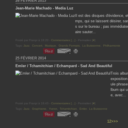
26 FÉVRIER 2015
Jean-Marie Machado - Media Luz
Il est des disques d'évidence, e
mps, qui se laissent désirer, sa
s sur le bureau ; pas immédiat
aire sauter...
Posté par Franpi à 18:20 -
Commentaires [
…
]
- Permalien [
#
]
Tags:
Jazz
,
Concert
,
Musique
,
Grands Formats
,
La Buissonne
,
Philharmonie
25 FÉVRIER 2014
Emler / Tchamitchian / Echampard - Sad And Beautiful
Trois albu
exposition
ule phrase
lbum qui u
e, avec...
Posté par Franpi à 18:43 -
Commentaires [
…
]
- Permalien [
#
]
Tags:
Jazz
,
Graphisme
,
Yvetot
,
Tchamitchian
,
Emler
,
La Buissonne
1
2
>
>>