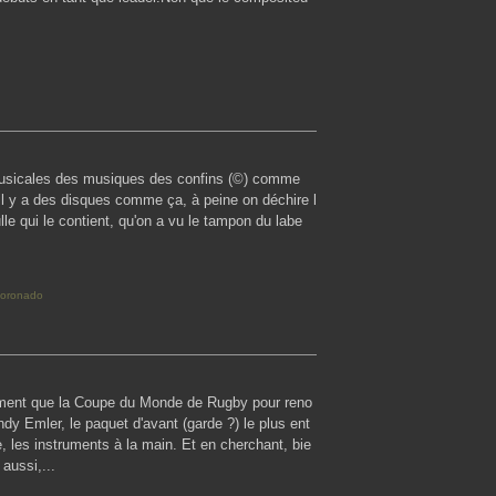
usicales des musiques des confins (©) comme
il y a des disques comme ça, à peine on déchire l
ulle qui le contient, qu'on a vu le tampon du labe
oronado
moment que la Coupe du Monde de Rugby pour reno
dy Emler, le paquet d'avant (garde ?) le plus ent
 les instruments à la main. Et en cherchant, bie
 aussi,...