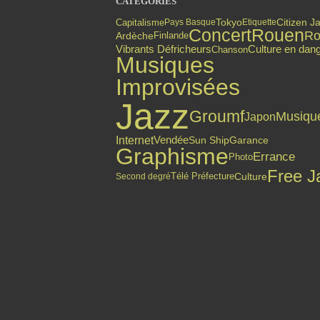
CATÉGORIES
Citizen J
Capitalisme
Tokyo
Pays Basque
Etiquette
Concert
Rouen
Ro
Finlande
Ardèche
Culture en dan
Vibrants Défricheurs
Chanson
Musiques
Improvisées
Jazz
Groumf
Musiqu
Japon
Internet
Vendée
Sun Ship
Garance
Graphisme
Errance
Photo
Free J
Culture
Second degré
Télé Préfecture