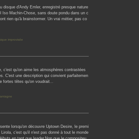
eau disque d'Andy Emler, enregistré presque nature
el Iso Machin-Chose, sans doute pondu dans un c
ont rien qu'à brainstormer. Un vrai métier, pas co
ique improvisée
e, c'est qu'on aime les atmosphères contrastées
s. C'est une description qui convient parfaitemen
e fortes têtes qu'on voudrait...
antagne
ésente lorsqu'on découvre Uptown Desire, le premi
irola, c'est qu'il n'est pas donné à tout le monde
 débuts en tant que leader.Non que le compositeu