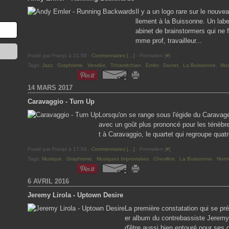
Il y a un logo rare sur le nouv
llement à la Buissonne. Un lab
abinet de brainstormers qui ne f
mme prof, travailleur...
Posté par Franpi à 21:59 -
Commentaires [
…
]
- Permalien [
#
]
Tags:
Jazz
,
Graphisme
,
Vendée
,
Tchamitchian
,
Emler
,
Ducret
,
La Buissonne
,
Mus
14 MARS 2017
Caravaggio - Turn Up
Lorsqu'on se range sous l'égide du Caravag
avec un goût plus prononcé pour les ténèbre
t à Caravaggio, le quartet qui regroupe quatr
Posté par Franpi à 17:59 -
Commentaires [
…
]
- Permalien [
#
]
Tags:
Musique
,
Graphisme
,
Musiques Improvisées
,
Chevillon
,
La Buissonne
,
Norm
6 AVRIL 2016
Jeremy Lirola - Uptown Desire
La première constatation qui se pr
er album du contrebassiste Jeremy L
d'être aussi bien entouré pour ses