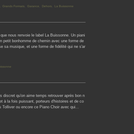
,
Grands Formats
,
Garance
,
Dehors
,
La Buissonne
 que nous renvoie le label La Buissonne. Un piani
t son petit bonhomme de chemin avec une forme de
se sa musique, et une forme de fidélité qui ne s'ar
uissonne
os discret qu'on aime temps retrouver après bon n
 à la fois puissant, porteurs d'histoires et de co
 Tolliver ou encore ce Piano Choir avec qui...