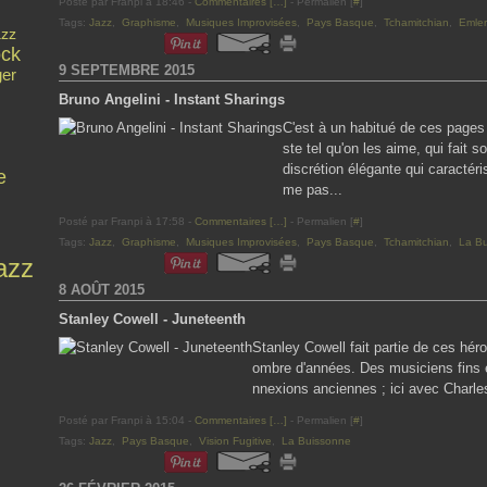
Posté par Franpi à 18:46 -
Commentaires [
…
]
- Permalien [
#
]
Tags:
Jazz
,
Graphisme
,
Musiques Improvisées
,
Pays Basque
,
Tchamitchian
,
Emler
azz
ck
9 SEPTEMBRE 2015
ger
Bruno Angelini - Instant Sharings
C'est à un habitué de ces pages
ste tel qu'on les aime, qui fai
discrétion élégante qui caractéri
e
me pas...
Posté par Franpi à 17:58 -
Commentaires [
…
]
- Permalien [
#
]
Tags:
Jazz
,
Graphisme
,
Musiques Improvisées
,
Pays Basque
,
Tchamitchian
,
La B
azz
8 AOÛT 2015
Stanley Cowell - Juneteenth
Stanley Cowell fait partie de ces hér
ombre d'années. Des musiciens fins et
nnexions anciennes ; ici avec Charles
Posté par Franpi à 15:04 -
Commentaires [
…
]
- Permalien [
#
]
Tags:
Jazz
,
Pays Basque
,
Vision Fugitive
,
La Buissonne