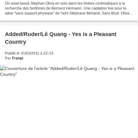
On avait laissé Stephan Oliva en solo dans les limbes cinématiques à la
recherche des fantômes de Bernard Hermann. Une captation live pour le
label "sans support physique" de l'ami Stéphane Berland, Sans Bruit. Oliva,
comme il aime souvent à l'être, se...
Added/Ruder/Lê Quang - Yes is a Pleasant
Country
Publié le 31/03/2011 à 22:14
Par
Franpi