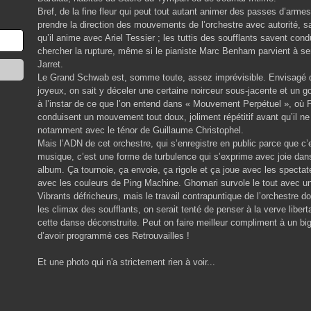
Bref, de la fine fleur qui peut tout autant animer des passes d’armes
prendre la direction des mouvements de l’orchestre avec autorité, 
qu’il anime avec Ariel Tessier ; les tuttis des soufflants savent con
chercher la rupture, même si le pianiste Marc Benham parvient à s
Jarret.
Le Grand Schwab est, somme toute, assez imprévisible. Envisagé d
joyeux, on sait y déceler une certaine noirceur sous-jacente et un 
à l’instar de ce que l’on entend dans « Mouvement Perpétuel », où Flo
conduisent un mouvement tout doux, joliment répétitif avant qu’il n
notamment avec le ténor de Guillaume Christophel.
Mais l’ADN de cet orchestre, qui s’enregistre en public parce que c
musique, c’est une forme de turbulence qui s’exprime avec joie dan
album. Ça tournoie, ça envoie, ça rigole et ça joue avec les specta
avec les couleurs de Ping Machine. Ghomari survole le tout avec un
Vibrants défricheurs, mais le travail contrapuntique de l’orchestre d
les climax des soufflants, on serait tenté de penser à la verve liber
cette danse déconstruite. Peut on faire meilleur compliment à un 
d’avoir programmé ces Retrouvailles !
Et une photo qui n'a strictement rien à voir...