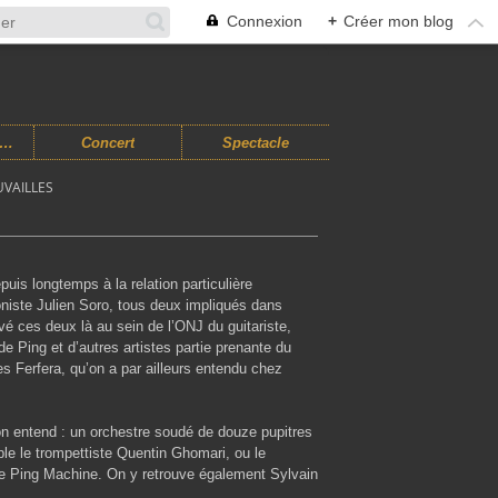
Connexion
+
Créer mon blog
usiques Improvisées
Concert
Spectacle
UVAILLES
uis longtemps à la relation particulière
niste Julien Soro, tous deux impliqués dans
vé ces deux là au sein de l’ONJ du guitariste,
e Ping et d’autres artistes partie prenante du
es Ferfera, qu’on a par ailleurs entendu chez
n entend : un orchestre soudé de douze pupitres
le le trompettiste Quentin Ghomari, ou le
de Ping Machine. On y retrouve également Sylvain