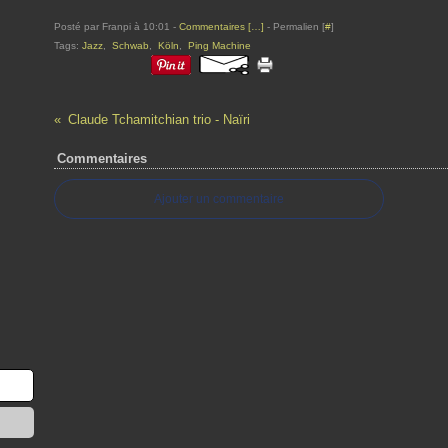
Posté par Franpi à 10:01 -
Commentaires [
…
]
- Permalien [
#
]
Tags:
Jazz
,
Schwab
,
Köln
,
Ping Machine
Claude Tchamitchian trio - Naïri
Commentaires
Ajouter un commentaire