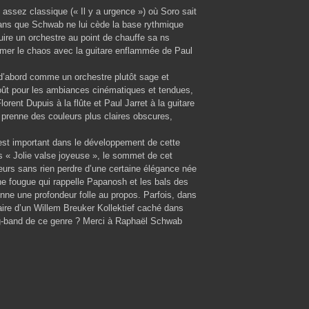
 assez classique (« Il y a urgence ») où Soro sait
sans que Schwab ne lui cède la base rythmique
duire un orchestre au point de chauffe sa ns
emer le chaos avec la guitare enflammée de Paul
’abord comme un orchestre plutôt sage et
goût pour les ambiances cinématiques et tendues,
rent Dupuis à la flûte et Paul Jarret à la guitare
e prenne des couleurs plus claires obscures,
’est important dans le développement de cette
s « Jolie valse joyeuse », le sommet de cet
teurs sans rien perdre d’une certaine élégance née
e fougue qui rappelle Papanosh et les bals des
onne une profondeur folle au propos. Parfois, dans
taire d’un Willem Breuker Kollektief caché dans
big-band de ce genre ? Merci à Raphaël Schwab