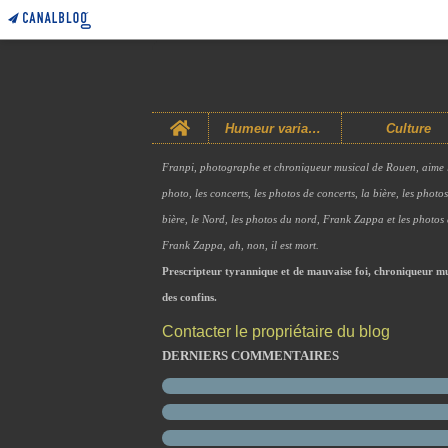
Home
Humeur variable
Culture
Franpi, photographe et chroniqueur musical de Rouen, aime 
photo, les concerts, les photos de concerts, la bière, les photo
bière, le Nord, les photos du nord, Frank Zappa et les photos
Frank Zappa, ah, non, il est mort.
Prescripteur tyrannique et de mauvaise foi, chroniqueur mu
des confins.
Contacter le propriétaire du blog
DERNIERS COMMENTAIRES