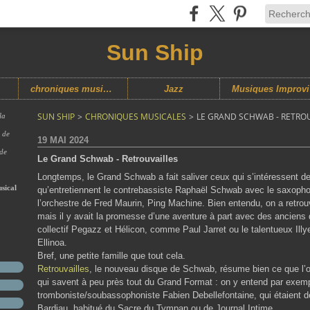
Sun Ship
chroniques musicales
Jazz
M
SUN SHIP
>
CHRONIQUES MUSICALES
>
LE GRAND SCHWAB - RETRO
la
s de
19 MAI 2024
 de
Le Grand Schwab - Retrouvailles
Longtemps, le Grand Schwab a fait saliver ceux qui s’intéressent dep
sical
qu’entretiennent le contrebassiste Raphaël Schwab avec le saxopho
l’orchestre de Fred Maurin, Ping Machine. Bien entendu, on a retrou
mais il y avait la promesse d’une aventure à part avec des anciens d
collectif Pegazz et Hélicon, comme Paul Jarret ou le talentueux Illy
Ellinoa.
Bref, une petite famille que tout cela.
Retrouvailles
, le nouveau disque de Schwab, résume bien ce que l’o
qui savent à peu près tout du Grand Format : on y entend par exemp
tromboniste/soubassophoniste Fabien Debellefontaine, qui étaient 
Bardiau, habitué du Sacre du Tympan ou de Journal Intime.