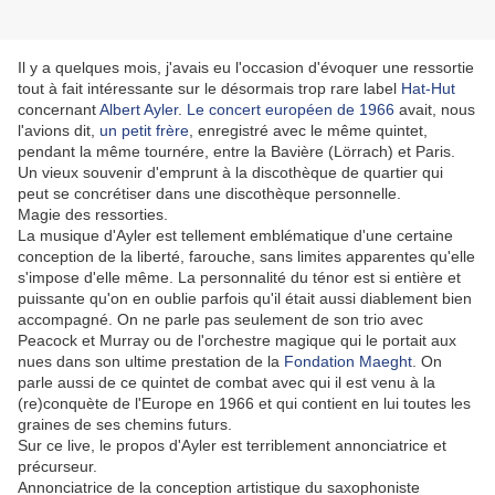
Il y a quelques mois, j'avais eu l'occasion d'évoquer une ressortie
tout à fait intéressante sur le désormais trop rare label
Hat-Hut
concernant
Albert Ayler
.
Le concert européen de 1966
avait, nous
l'avions dit,
un petit frère
, enregistré avec le même quintet,
pendant la même tournére, entre la Bavière (Lörrach) et Paris.
Un vieux souvenir d'emprunt à la discothèque de quartier qui
peut se concrétiser dans une discothèque personnelle.
Magie des ressorties.
La musique d'Ayler est tellement emblématique d'une certaine
conception de la liberté, farouche, sans limites apparentes qu'elle
s'impose d'elle même. La personnalité du ténor est si entière et
puissante qu'on en oublie parfois qu'il était aussi diablement bien
accompagné. On ne parle pas seulement de son trio avec
Peacock et Murray ou de l'orchestre magique qui le portait aux
nues dans son ultime prestation de la
Fondation Maeght
. On
parle aussi de ce quintet de combat avec qui il est venu à la
(re)conquète de l'Europe en 1966 et qui contient en lui toutes les
graines de ses chemins futurs.
Sur ce live, le propos d'Ayler est terriblement annonciatrice et
précurseur.
Annonciatrice de la conception artistique du saxophoniste