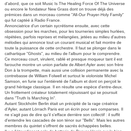
d'abord, que ce soit Music Is The Healing Force Of The Universe
ou encore le fondateur New Grass dont on trouve déjà des
prémices dans un morceau comme "All-Our Prayer-Holy Family"
qui fut captéé à Radio France.
Annonciatrice d'un certain sycrétisme ensuite, avec cette
obsession pour les marches, pour les tourneries simples hurlées,
répétées, parfois reprises et mélangées, jetées au milieu d'autres
mélodies qui annonce tout un courant musical et fait montre de
toute la puissance de cette orchestre. Il faut se plonger dans le
cathartique "Ghosts", au milieu de l'album pour le comprendre.
Ce morceau court, virulent, rablé et presque moqueur tant il est
farouche montre un union parfaite de Albert Ayler avec son frère
Don à la trompette, mais aussi une collision permanente avec la
contrebasse de William Folwell et surtout le violoniste Michel
Samson, en furie sur l'entièreté de l'album et dont on perçoit le
grand héritage classique. Il en résulte une espèce d'entre-deux.
Un frottement créateur totalement réjouissant qui se poursuit
dans "Truth Is Marching In".
Autant Stockholm Berlin était un précipité de la rage créatrice
d'Ayler, autant Lörrach Paris est un écrin pour ses comparses. Il
ne s'agit pas de dire qu'il s'efface derrière son collectif : il suffit
d'entendre les cascades de son ténor sur "Bells". Mais les autres
membres du quintet s'offrent de sacrés échappées belles.