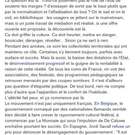
La question est là : n'est-ce justement pas le rôle de l'état de
soutenir les marges ? d'esssayer de sortir par le haut plutôt que
par la normalisation et l'affadisation de tout ? On le sait et on le
voit, en bibliothèque : les usagers se jettent sur le mainstream,
mais si un juste travail de médiation est réalisé, si une offre
ouverte est proposée, la découverte est là.
Ca doit griffer la culture. Ca doit heurter, mettre en danger,
bousculer, déranger, réveiller... Sinon ça ne sert à rien.
Pendant des années, ce sont les collectivités territoriales qui ont
maintenu ce rôle. Certaines s'y tiennent toujours, parfois avec
audace et succès. Mais là aussi, la baisse des dotations de l'Etat,
le
désinvestissement progressif
et la guigne de la rentabilité à
raison de cette réalité. De tous les coins de France, on voit des
associations, des festivals, des programmes pédagogiques se
retrouver menacés par des coupes sombres. Il n'est d'ailleurs
pas question d'étiquette politique. De tout bord, rien ne compte
plus d'autre que l'apparition et le confort de l'habitude.
L'altérité fait peur, et ça commence par là.
Le mouvement n'est pas uniquement français.
En Belgique
, le
gouvernement cornaqué par des nationalistes flamands semble
bien décidé à faire crever le rayonnement culturel fédéral, à
commencer par La Monnaie qui sous l'impulsion de De Caluwe
enchaîne pourtant les succès. En Espagne, Jordi Savall
refuse un
prix
pour dénoncer le désengagement du gouvernement : "Il est