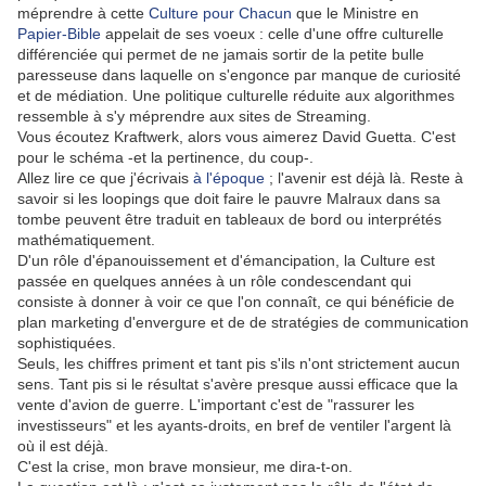
méprendre à cette
Culture pour Chacun
que le Ministre en
Papier-Bible
appelait de ses voeux : celle d'une offre culturelle
différenciée qui permet de ne jamais sortir de la petite bulle
paresseuse dans laquelle on s'engonce par manque de curiosité
et de médiation. Une politique culturelle réduite aux algorithmes
ressemble à s'y méprendre aux sites de Streaming.
Vous écoutez Kraftwerk, alors vous aimerez David Guetta. C'est
pour le schéma -et la pertinence, du coup-.
Allez lire ce que j'écrivais
à l'époque
; l'avenir est déjà là. Reste à
savoir si les loopings que doit faire le pauvre Malraux dans sa
tombe peuvent être traduit en tableaux de bord ou interprétés
mathématiquement.
D'un rôle d'épanouissement et d'émancipation, la Culture est
passée en quelques années à un rôle condescendant qui
consiste à donner à voir ce que l'on connaît, ce qui bénéficie de
plan marketing d'envergure et de de stratégies de communication
sophistiquées.
Seuls, les chiffres priment et tant pis s'ils n'ont strictement aucun
sens. Tant pis si le résultat s'avère presque aussi efficace que la
vente d'avion de guerre. L'important c'est de "rassurer les
investisseurs" et les ayants-droits, en bref de ventiler l'argent là
où il est déjà.
C'est la crise, mon brave monsieur, me dira-t-on.