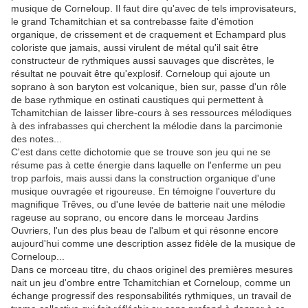
musique de Corneloup. Il faut dire qu'avec de tels improvisateurs,
le grand Tchamitchian et sa contrebasse faite d'émotion
organique, de crissement et de craquement et Echampard plus
coloriste que jamais, aussi virulent de métal qu'il sait être
constructeur de rythmiques aussi sauvages que discrètes, le
résultat ne pouvait être qu'explosif. Corneloup qui ajoute un
soprano à son baryton est volcanique, bien sur, passe d'un rôle
de base rythmique en ostinati caustiques qui permettent à
Tchamitchian de laisser libre-cours à ses ressources mélodiques
à des infrabasses qui cherchent la mélodie dans la parcimonie
des notes...
C'est dans cette dichotomie que se trouve son jeu qui ne se
résume pas à cette énergie dans laquelle on l'enferme un peu
trop parfois, mais aussi dans la construction organique d'une
musique ouvragée et rigoureuse. En témoigne l'ouverture du
magnifique Trêves, ou d'une levée de batterie nait une mélodie
rageuse au soprano, ou encore dans le morceau Jardins
Ouvriers, l'un des plus beau de l'album et qui résonne encore
aujourd'hui comme une description assez fidèle de la musique de
Corneloup...
Dans ce morceau titre, du chaos originel des premières mesures
nait un jeu d'ombre entre Tchamitchian et Corneloup, comme un
échange progressif des responsabilités rythmiques, un travail de