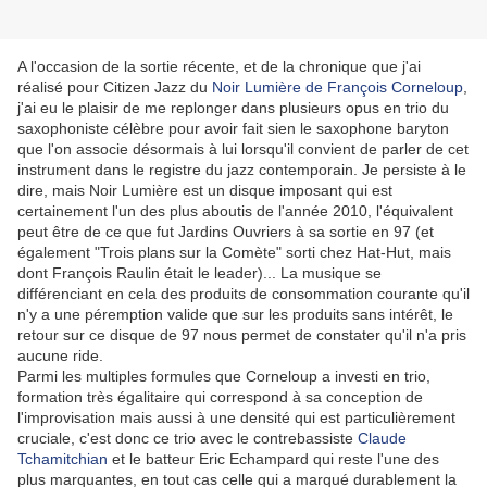
A l'occasion de la sortie récente, et de la chronique que j'ai
réalisé pour Citizen Jazz du
Noir Lumière de François Corneloup
,
j'ai eu le plaisir de me replonger dans plusieurs opus en trio du
saxophoniste célèbre pour avoir fait sien le saxophone baryton
que l'on associe désormais à lui lorsqu'il convient de parler de cet
instrument dans le registre du jazz contemporain. Je persiste à le
dire, mais Noir Lumière est un disque imposant qui est
certainement l'un des plus aboutis de l'année 2010, l'équivalent
peut être de ce que fut Jardins Ouvriers à sa sortie en 97 (et
également "Trois plans sur la Comète" sorti chez Hat-Hut, mais
dont François Raulin était le leader)... La musique se
différenciant en cela des produits de consommation courante qu'il
n'y a une péremption valide que sur les produits sans intérêt, le
retour sur ce disque de 97 nous permet de constater qu'il n'a pris
aucune ride.
Parmi les multiples formules que Corneloup a investi en trio,
formation très égalitaire qui correspond à sa conception de
l'improvisation mais aussi à une densité qui est particulièrement
cruciale, c'est donc ce trio avec le contrebassiste
Claude
Tchamitchian
et le batteur Eric Echampard qui reste l'une des
plus marquantes, en tout cas celle qui a marqué durablement la