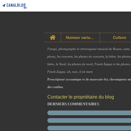
Home
Humeur variable
Culture
Franpi, photographe et chroniqueur musical de Rouen, aime 
photo, les concerts, les photos de concerts, la bière, les photo
bière, le Nord, les photos du nord, Frank Zappa et les photos
Frank Zappa, ah, non, il est mort.
Prescripteur tyrannique et de mauvaise foi, chroniqueur mu
des confins.
Contacter le propriétaire du blog
DERNIERS COMMENTAIRES