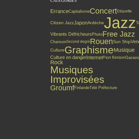
CATÉGORIES
Concert
Errance
Capitalisme
Etiquette
Jazz
Japon
Citizen Jazz
Ardèche
T
Free Jazz
Vibrants Défricheurs
Photo
Rouen
Ven
Chanson
Sun Ship
Second degré
Graphisme
Musique
Culture
Culture en danger
Internet
Garan
Pays Basque
Rock
Musiques
Improvisées
Groumf
Finlande
Télé Préfecture