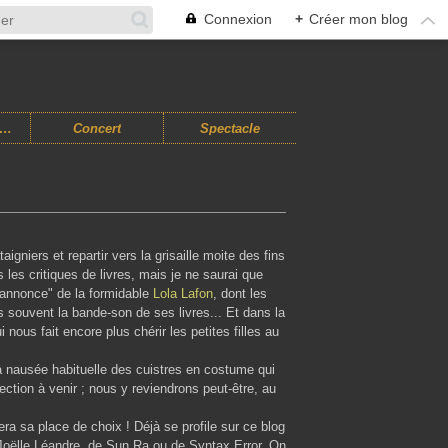
Connexion
+
Créer mon blog
usiques Improvisées
Concert
Spectacle
âtaigniers et repartir vers la grisaille moite des fins
s les critiques de livres, mais je ne saurai que
'annonce" de la formidable
Lola Lafon
, dont les
s souvent la bande-son de ses livres... Et dans la
 nous fait encore plus chérir les petites filles au
la nausée habituelle des cuistres en costume qui
lection à venir ; nous y reviendrons peut-être, au
dera sa place de choix ! Déjà se profile sur ce blog
Joëlle Léandre, de Sun Ra ou de Syntax Error. On