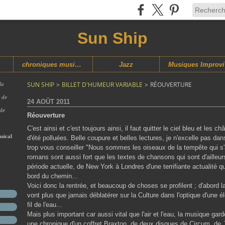
Sun Ship
chroniques musicales
Jazz
M
SUN SHIP
>
BILLET D'HUMEUR VARIABLE
>
RÉOUVERTURE
la
s de
24 AOÛT 2011
 de
Réouverture
C'est ainsi et c'est toujours ainsi, il faut quitter le ciel bleu et les ch
sical
d'été polluées. Belle coupure et belles lectures, je n'excelle pas dan
trop vous conseiller "Nous sommes les oiseaux de la tempête qui s
romans sont aussi fort que les textes de chansons qui sont d'ailleur
période actuelle, de New York à Londres d'une terrifiante actualité qui
bord du chemin...
Voici donc la rentrée, et beaucoup de choses se profilent ; d'abord 
vont plus que jamais déblatérer sur la Culture dans l'optique d'une é
fil de l'eau...
Mais plus important car aussi vital que l'air et l'eau, la musique gar
une chronique d'un coffret Braxton, de deux disques de Circum, de 