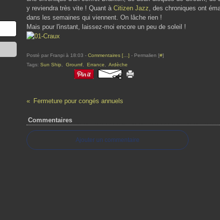
y reviendra très vite ! Quant à
Citizen Jazz
, des chroniques ont émai
dans les semaines qui viennent. On lâche rien !
Mais pour l'instant, laissez-moi encore un peu de soleil !
Posté par Franpi à 18:03 -
Commentaires [
…
]
- Permalien [
#
]
Tags:
Sun Ship
,
Groumf
,
Errance
,
Ardèche
Fermeture pour congés annuels
Commentaires
Ajouter un commentaire