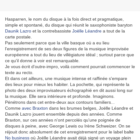
Hasparren, le nom du disque à la fois direct et pragmatique,
simple et spontané, du disque qui réunit le saxophoniste baryton
Daunik Lazro
et la contrebassiste
Joëlle Léandre
a tout de la
carte postale.
Pas seulement parce que la ville basque où a eu lieu
l'enregistrement de ses deux figures de la musique improvisée
européenne a tout du lieu de villégiature idéal ; surtout parce que
ce qu'il donne à voir est remarquable.
Je vous écrit d'outre-impro, voilà comment pourrait commencer le
texte au recto.
Et dans cet ailleurs, une musique intense et raffinée s'empare
des lieux pour mieux les habiter. La pochette, qui représente la
photo des deux improvisateurs échographié en dit aussi long sur
la musique. Elle sera intérieure et profonde. Imaginons.
Pénétrons dans cet entre-deux aux contours familiers...
Comme
avec Braxton
dans les brumes belges, Joëlle Léandre et
Daunik Lazro jouent ensemble depuis des années. Comme
Braxton, sur ces années n'ont percolés qu'une poignée de
disques à peine, avec George Lewis ou Irène Schweizer. On se
réjouit donc absolument de cet enregistrement pour le label balte
No business
où Joëlle Léandre avait déjà signé un voyage plein