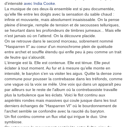
d'intensité
avec India Cooke
.
La musique de ces deux-là ensemble est si peu documentée,
qu'elle file entre les doigts avec la sensation du sable chaud :
infinie et mouvante, mais absolument insaisissable. On la pense
pleine d'énergie, remplie de tension et de secousses telluriques,
se heurtant dans les profondeurs de timbres jumeaux... Mais elle
n'est jamais où on l'attend. On la découvre placide.
On se retrouve dans le second morceau, sobrement nommé
"Hasparren II" au coeur d'un monochrome plein de quiétude
entre archet et souffle étendu qui enfle peu à peu comme un trait
de feutre qui s'alourdit.
L'énergie est là. Elle est contenue. Elle est ténue. Elle peut
éclater à tout moment. Au fur et à mesure qu'elle monte en
intensité, le baryton s'en va visiter les aigus. Quitte la dense zone
commune pour pousser la contrebasse dans les tréfonds, comme
une vague où la voix se mêle. Une voix qui dans un apparaît peu
par ailleurs sur le reste de l'album où la contrebassiste travaille
plus la turbulence que les éclats. Voici le flot continu aux
aspérités rondes mais massives qui coule jusque dans les tout
derniers échanges de "Hasparren VI" où le bourdonnement de
l'archet semble se confondre avec la raucité du baryton.
Un flot continu comme un flux vital qui irrigue le duo. Une
symbiose.