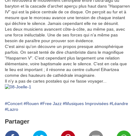
On retrouvera le mouvement centripète entre l'ultra-aigu du
baryton et la cascade d'archet aperçu plus haut dans "Hasparren
IV" qui est la pièce centrale de ce disque. On perçoit au fur et à
mesure que le morceau avance une tension de chaque instant
qui déchire le silence. Jamais cependant elle ne se désunit.
Les deux musiciens avancent côte-à-côte, au même pas, avec
une force inéluctable. Une de ses forces qui n'a même pas
besoin de paraître pour prouver son évidence.
C'est ainsi qu'on découvre un propos presque atmosphérique
parfois. On serait tenté de dire chambriste dans le magnifique
"Hasparren V". C'est cependant plus largement une relation
élémentaire, voire baptismale avec le silence. C'est en cela que
le lieu est important ; il résonne au centre culturel Eihartzea
comme des hauteurs de cathédrale imaginaire.
Il n'y a pas de cartes postales qui ne fasse voyager...
#Concert
#Rouen
#Free Jazz
#Musiques Improvisées
#Léandre
#Lazro
Partager