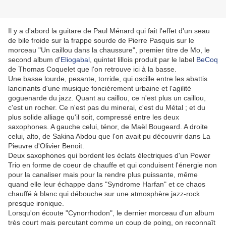
Il y a d'abord la guitare de Paul Ménard qui fait l'effet d'un seau
de bile froide sur la frappe sourde de Pierre Pasquis sur le
morceau "Un caillou dans la chaussure", premier titre de Mo, le
second album d'
Eliogabal
, quintet lillois produit par le label
BeCoq
de Thomas Coquelet que l'on retrouve ici à la basse.
Une basse lourde, pesante, torride, qui oscille entre les abattis
lancinants d'une musique foncièrement urbaine et l'agilité
goguenarde du jazz. Quant au caillou, ce n'est plus un caillou,
c'est un rocher. Ce n'est pas du minerai, c'est du Métal ; et du
plus solide alliage qu'il soit, compressé entre les deux
saxophones. A gauche celui, ténor, de Maël Bougeard. A droite
celui, alto, de Sakina Abdou que l'on avait pu découvrir dans La
Pieuvre d'Olivier Benoit.
Deux saxophones qui bordent les éclats électriques d'un Power
Trio en forme de coeur de chauffe et qui conduisent l'énergie non
pour la canaliser mais pour la rendre plus puissante, même
quand elle leur échappe dans "Syndrome Harfan" et ce chaos
chauffé à blanc qui débouche sur une atmosphère jazz-rock
presque ironique.
Lorsqu'on écoute "Cynorrhodon", le dernier morceau d'un album
très court mais percutant comme un coup de poing, on reconnaît