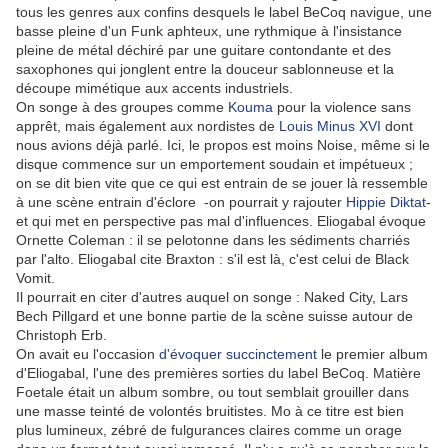
tous les genres aux confins desquels le label BeCoq navigue, une
basse pleine d'un Funk aphteux, une rythmique à l'insistance
pleine de métal déchiré par une guitare contondante et des
saxophones qui jonglent entre la douceur sablonneuse et la
découpe mimétique aux accents industriels.
On songe à des groupes comme
Kouma
pour la violence sans
apprêt, mais également aux nordistes de
Louis Minus XVI
dont
nous avions déjà parlé. Ici, le propos est moins Noise, même si le
disque commence sur un emportement soudain et impétueux ;
on se dit bien vite que ce qui est entrain de se jouer là ressemble
à une scène entrain d'éclore -on pourrait y rajouter
Hippie Diktat
-
et qui met en perspective pas mal d'influences. Eliogabal évoque
Ornette Coleman : il se pelotonne dans les sédiments charriés
par l'alto. Eliogabal cite Braxton : s'il est là, c'est celui de Black
Vomit.
Il pourrait en citer d'autres auquel on songe : Naked City, Lars
Bech Pillgard et une bonne partie de la scène suisse autour de
Christoph Erb.
On avait eu l'occasion
d'évoquer succinctement
le premier album
d'Eliogabal, l'une des premières sorties du label BeCoq. Matière
Foetale était un album sombre, ou tout semblait grouiller dans
une masse teinté de volontés bruitistes. Mo à ce titre est bien
plus lumineux, zébré de fulgurances claires comme un orage