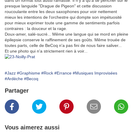
dans un format tout aussi ramassé. Il n'y a qu'à se pencher sur le
presque languide "Drague de Pigeon" et cette discussion
roucoulante entre les deux saxophones pour voir nettement
mieux les intentions de l'orchestre qui dompte son impétuosité
pour mieux exprimer toute une gamme de sentiments parfois
contraires : la douceur et la rage.
Doux-amer, salé-sucré... Même une langue qui se mord en pleine
épilepsie conserve le raffinement de ses goûts. Même trouée de
toutes parts, celle de BeCoq n'a pas fini de nous faire saliver...
Et une photo qui n'a strictement rien à voir...
#Jazz
#Graphisme
#Rock
#Errance
#Musiques Improvisées
#Ardèche
#Becoq
Partager
Vous aimerez aussi