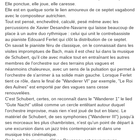
Elle ponctue, elle joue, elle caresse.
Elle est en quelque sorte le lien amoureux de ce septet vagabond
avec le compositeur autrichien.
Tout est pensé, enchevêtré, calculé, pesé même avec les
percussions de Xavier Desandre-Navarre qui laisse beaucoup de
place à un autre duo rythmique : celui qui unit le contrebassiste
au pianiste Edouard Ferlet qui clôt la distribution de ce septet.
On savait le pianiste féru de classique, on le connaissait dans les
visites impromptues de Bach, mais il est chez lui dans la musique
de Schubert, qu'il cite avec malice tout en entraînant les autres
membres de l'orchestre sur des terrains plus vagues et
néanmoins chaleureux, avec un sens de la pulsation qui permet à
l'orchestre de s'arrimer à sa solide main gauche. Lorsque Ferlet
tient ce rôle, dans le final de "Wanderer VI" par exemple, "Le Roi
des Aulnes" est emporté par des vagues sans cesse
renouvelées.
C'est Schubert, certes, on reconnaît dans le "Wanderer 1" le lied
"Gute Nacht" utilisé comme un cercle entêtant autour duquel
l'orchestre improvise, mais rien n'est joué de but en blanc. Le
matériel de Schubert, de ses symphonies ("Wanderer III") jusqu'à
ses morceaux les plus chambristes, n'est qu'un point de départ à
une excursion dans un jazz très contemporain et dans une
musique très cinématique.