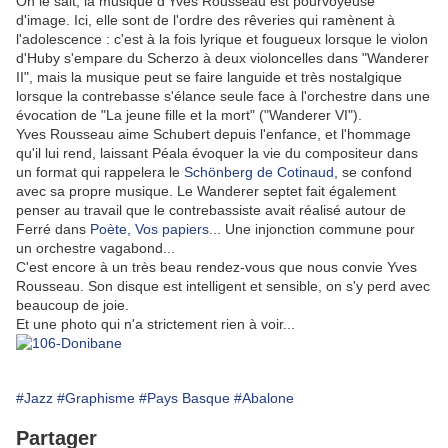
On le sait, la musique d'Yves Rousseau est pourvoyeuse
d'image. Ici, elle sont de l'ordre des rêveries qui ramènent à
l'adolescence : c'est à la fois lyrique et fougueux lorsque le violon
d'Huby s'empare du Scherzo à deux violoncelles dans "Wanderer
II", mais la musique peut se faire languide et très nostalgique
lorsque la contrebasse s'élance seule face à l'orchestre dans une
évocation de "La jeune fille et la mort" ("Wanderer VI").
Yves Rousseau aime Schubert depuis l'enfance, et l'hommage
qu'il lui rend, laissant Péala évoquer la vie du compositeur dans
un format qui rappelera le
Schönberg de Cotinaud
, se confond
avec sa propre musique. Le Wanderer septet fait également
penser au travail que le contrebassiste avait réalisé autour de
Ferré dans
Poète, Vos papiers
... Une injonction commune pour
un orchestre vagabond...
C'est encore à un très beau rendez-vous que nous convie Yves
Rousseau. Son disque est intelligent et sensible, on s'y perd avec
beaucoup de joie.
Et une photo qui n'a strictement rien à voir...
#Jazz
#Graphisme
#Pays Basque
#Abalone
Partager