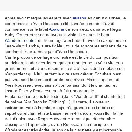
Après avoir marqué les esprits avec
Akasha
en début d'année, le
contrebassiste Yves Rousseau clôt l'année comme il l'avait
commencé, sur le label
Abalone
de son vieux camarade Régis
Huby. On retrouve de nouveau le violoniste dans le beau
Wanderer septet
, en hommage à Schubert, avec le saxophoniste
Jean-Marc Larché, autre fidèle ; tous deux sont les artisans de ce
son familier de la musique d'Yves Rousseau.
Car le propos de ce large orchestre est la vie du compositeur
autrichien, leader des lieder, qui est mort jeune, a vécu vite et a
grandement fait avancer son art, avec un sens de la mélodie qui
n'appartient qu'à lui ; autant le dire sans détour, Schubert n'est
pas vraiment le compositeur de mes rêves. Mais ce qu'en fait
Yves Rousseau avec ses six comparses, dont le chanteur et
lecteur Thierry Peala est tout à fait remarquable.
Peala ne chante pas les lieder (dans "Wanderer II", il chante tout
de même "Am Bach im Frühling"...), il scatte, il ajoute un
instrument-voix à la palette déjà très grande des timbres du
septet où le clarinettiste basse Pierre-François Roussillon fait le
trait d'union avec Régis Huby entre la musique de chambre
classique et l'approche jazz de Rousseau. La musique de
Wanderer est très écrite, le son de la clarinette y est incroyable.