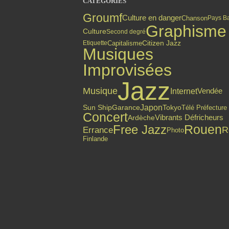
CATÉGORIES
Groumf
Culture en danger
Chanson
Pays B
Graphisme
Culture
Second degré
Citizen Jazz
Capitalisme
Etiquette
Musiques
Improvisées
Jazz
Musique
Internet
Vendée
Japon
Sun Ship
Garance
Tokyo
Télé Préfecture
Concert
Vibrants Défricheurs
Ardèche
Free Jazz
Rouen
Errance
R
Photo
Finlande
Top articles