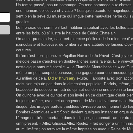
Un temps passé, pas un hommage. On rend hommage aux choses qu
une mémoire collective et vivace ? Lorsqu'on écoute le magnifiqu
sent bien la sève du musette qui irrigue cette mauvaise herbe qui s
graciles.
Le morceau est comme il faut, hâbleur à souhait avec les belles att
entre les bois, où s'illustre le hautbois de Cédric Chatelain.
On aurait pu craindre, dans cet exercice périlleux de la relecture d'
iconoclaste et luxueuse, de tomber sur une attitude de faiseur. Quel
coutures.
Il n'en n'est rien : prenez « Papillon Noir » de Jo Privat. C'est joyeux
mélodie passe d'anches en double-anches sans ralentir. Elle virevolte
nostalgique sans mélancolie. « La Flambée Montalbanaise » de Gus 
même un petit coup de jeunesse, une gageure pour une musique qui 
Au milieu de cela,
Didier Ithursarry
exulte. Il apporte avec son accor
mais n'en rajoute pas dans la dimension populaire. Parfois, même, su
beaucoup de douceur un tutti du quintet qui donne une solennité bi
On guinche avec le quintet et son invité en ce disant que c'était bien.
toujours, même, avec cet arrangement de Mienniel virtuose sans êtr
disque, des images parfois troublées d'ivresse ou de moment de li
Bombes Atomiques » Art Sonic devient quelques instant un orgue de 
L'image est très importante dans le disque ; on connaît l'amour du cin
omniprésent. « Allez Glissez/Allez Roulez » fait songer à un film i
au millimètre ; on retrouve la même impression avec « Reine de M