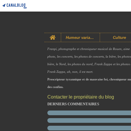
Home
Humeur variable
Culture
Franpi, photographe et chroniqueur musical de Rouen, aime 
photo, les concerts, les photos de concerts, la bière, les photo
bière, le Nord, les photos du nord, Frank Zappa et les photos
Frank Zappa, ah, non, il est mort.
Prescripteur tyrannique et de mauvaise foi, chroniqueur mu
des confins.
Contacter le propriétaire du blog
DERNIERS COMMENTAIRES