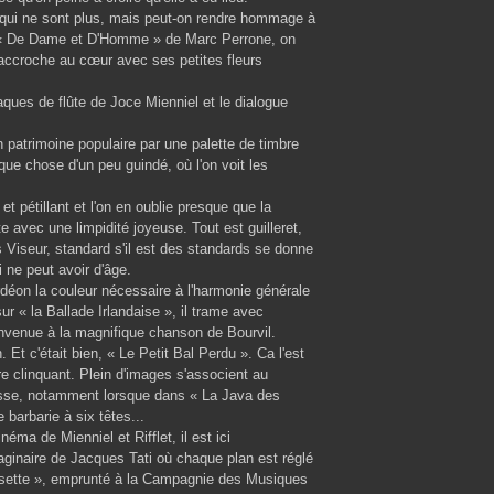
i ne sont plus, mais peut-on rendre hommage à
e « De Dame et D'Homme » de Marc Perrone, on
'accroche au cœur avec ses petites fleurs
aques de flûte de Joce Mienniel et le dialogue
un patrimoine populaire par une palette de timbre
que chose d'un peu guindé, où l'on voit les
 et pétillant et l'on en oublie presque que la
 avec une limpidité joyeuse. Tout est guilleret,
Viseur, standard s'il est des standards se donne
ne peut avoir d'âge.
déon la couleur nécessaire à l'harmonie générale
r « la Ballade Irlandaise », il trame avec
envenue à la magnifique chanson de Bourvil.
 Et c'était bien, « Le Petit Bal Perdu ». Ca l'est
e clinquant. Plein d'images s'associent au
esse, notamment lorsque dans « La Java des
barbarie à six têtes...
éma de Mienniel et Rifflet, il est ici
maginaire de Jacques Tati où chaque plan est réglé
usette », emprunté à la Campagnie des Musiques