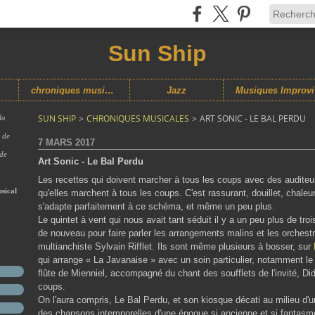
Sun Ship
chroniques musicales
Jazz
M
SUN SHIP
>
CHRONIQUES MUSICALES
>
ART SONIC - LE BAL PERDU
la
s de
7 MARS 2017
 de
Art Sonic - Le Bal Perdu
Les recettes qui doivent marcher à tous les coups avec des auditeu
sical
qu'elles marchent à tous les coups. C'est rassurant, douillet, chal
s'adapte parfaitement à ce schéma, et même un peu plus.
Le quintet à vent qui nous avait tant séduit il y a un peu plus de tr
de nouveau pour faire parler les arrangements malins et les orchestr
multianchiste Sylvain Rifflet. Ils sont même plusieurs à bosser, sur
qui arrange « La Javanaise » avec un soin particulier, notamment l
flûte de Mienniel, accompagné du chant des soufflets de l'invité, Di
coups.
On l'aura compris, Le Bal Perdu, et son kiosque décati au milieu d
des chansons intemporelles d'une époque si ancienne et si fantasmée 