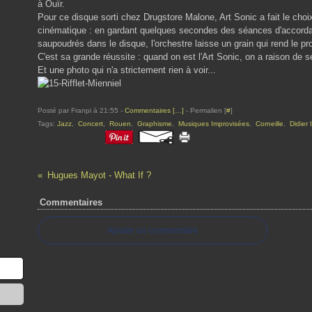
à Ouïr.
Pour ce disque sorti chez Drugstore Malone, Art Sonic a fait le choi
cinématique : en gardant quelques secondes des séances d'accordag
saupoudrés dans le disque, l'orchestre laisse un grain qui rend le pro
C'est sa grande réussite : quand on est l'Art Sonic, on a raison de se 
Et une photo qui n'a strictement rien à voir...
Posté par Franpi à 21:55 -
Commentaires [
…
]
- Permalien [
#
]
Tags:
Jazz
,
Concert
,
Rouen
,
Graphisme
,
Musiques Improvisées
,
Corneille
,
Didier 
Hugues Mayot - What If ?
Commentaires
Ajouter un commentaire