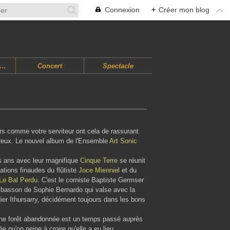
Connexion
+
Créer mon blog
usiques Improvisées
Concert
Spectacle
rs comme votre serviteur ont cela de rassurant
eureux. Le nouvel album de l'Ensemble
Art Sonic
ois ans avec leur magnifique
Cinque Terre
se réunit
ations finaudes du flûtiste
Joce Mienniel
et du
Le Bal Perdu
. C'est le corniste Baptiste Germser
e basson de Sophie Bernardo qui valse avec la
dier Ithursarry, décidément toujours dans les bons
'une forêt abandonnée est un temps passé auprès
qu'on peine à croire qu'elle a eu lieu.