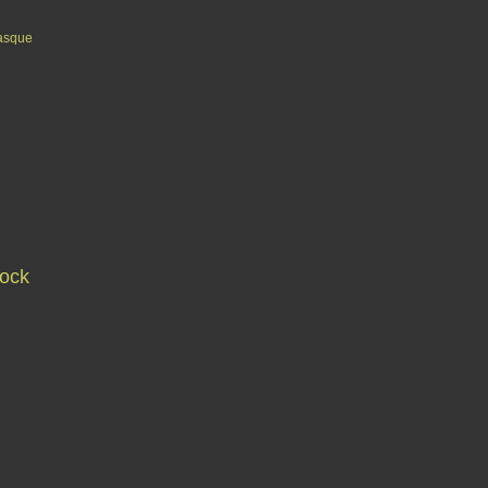
asque
ock
Contact
Signaler un abus
C.G.U.
Cookies et données personnelles
Préféren