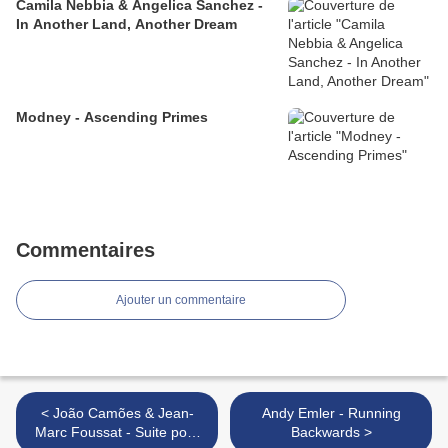
Camila Nebbia & Angelica Sanchez -
In Another Land, Another Dream
Modney - Ascending Primes
Commentaires
Ajouter un commentaire
< João Camões & Jean-
Andy Emler - Running
Marc Foussat - Suite pour
Backwards >