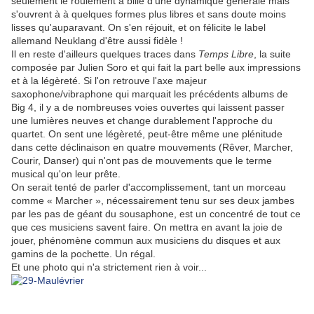
seulement le roulement à bille d'une dynamique générale mais
s'ouvrent à à quelques formes plus libres et sans doute moins
lisses qu'auparavant. On s'en réjouit, et on félicite le label
allemand Neuklang d'être aussi fidèle !
Il en reste d'ailleurs quelques traces dans
Temps Libre
, la suite
composée par Julien Soro et qui fait la part belle aux impressions
et à la légèreté. Si l'on retrouve l'axe majeur
saxophone/vibraphone qui marquait les précédents albums de
Big 4, il y a de nombreuses voies ouvertes qui laissent passer
une lumières neuves et change durablement l'approche du
quartet. On sent une légèreté, peut-être même une plénitude
dans cette déclinaison en quatre mouvements (Rêver, Marcher,
Courir, Danser) qui n'ont pas de mouvements que le terme
musical qu'on leur prête.
On serait tenté de parler d'accomplissement, tant un morceau
comme « Marcher », nécessairement tenu sur ses deux jambes
par les pas de géant du sousaphone, est un concentré de tout ce
que ces musiciens savent faire. On mettra en avant la joie de
jouer, phénomène commun aux musiciens du disques et aux
gamins de la pochette. Un régal.
Et une photo qui n'a strictement rien à voir...