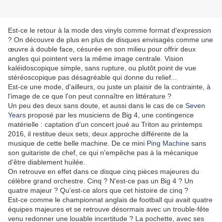
Est-ce le retour à la mode des vinyls comme format d'expression
? On découvre de plus en plus de disques envisagés comme une
œuvre à double face, césurée en son milieu pour offrir deux
angles qui pointent vers la même image centrale. Vision
kaléidoscopique simple, sans rupture, ou plutôt point de vue
stéréoscopique pas désagréable qui donne du relief...
Est-ce une mode, d'ailleurs, ou juste un plaisir de la contrainte, à
l'image de ce que l'on peut connaître en littérature ?
Un peu des deux sans doute, et aussi dans le cas de ce
Seven
Years
proposé par les musiciens de Big 4, une contingence
matérielle : captation d'un concert joué au Triton au printemps
2016, il restitue deux sets, deux approche différente de la
musique de cette belle machine. De ce mini
Ping Machine
sans
son guitariste de chef, ce qui n'empêche pas à la mécanique
d'être diablement huilée.
On retrouve en effet dans ce disque cinq pièces majeures du
célèbre grand orchestre. Cinq ? N'est-ce pas un Big 4 ? Un
quatre majeur ? Qu'est-ce alors que cet histoire de cinq ?
Est-ce comme le championnat anglais de football qui avait quatre
équipes majeures et se retrouve désormais avec un trouble-fête
venu redonner une louable incertitude ? La pochette, avec ses