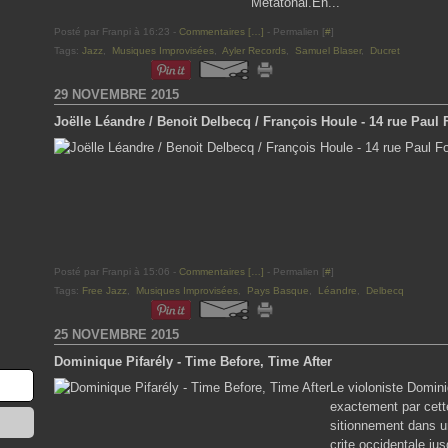
Metatonal.En...
Posté par Franpi à 16:23 -
Commentaires [
…
]
- Permalien [
#
]
Tags:
Jazz
,
Musiques Improvisées
,
Ayler Records
,
Samuel Blaser
,
Ducret
29 NOVEMBRE 2015
Joëlle Léandre / Benoit Delbecq / François Houle - 14 rue Paul 
Posté par Franpi à 15:06 -
Commentaires [
…
]
- Permalien [
#
]
Tags:
Free Jazz
,
Musiques Improvisées
,
Pays Basque
,
Léandre
,
Delbecq
25 NOVEMBRE 2015
Dominique Pifarély - Time Before, Time After
Le violoniste Domini
exactement par cette
sitionnement dans u
crite occidentale jusq