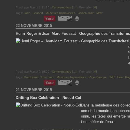
Posté par Franpi à 21:30 -
Commentaires [
…
]
- Permalien [
#
]
Tags:
Jazz
,
Concert
,
Musiques Improvisées
,
Citizen Jazz
,
Metz
22 NOVEMBRE 2015
Henri Roger & Jean-Marc Foussat - Géographie des Transitoires
L
o
t
b
e
Posté par Franpi à 18:09 -
Commentaires [
…
]
- Permalien [
#
]
Tags:
Graphisme
,
Free Jazz
,
Musiques Improvisées
,
Pays Basque
,
IMR
,
Henri Ro
21 NOVEMBRE 2015
Drifting Box Celebration - Noeud-Col
Dans la nébuleuse des collec
one et du monde francophone,
onnu, les têtes qui émerge ne
t se méfier de l'eau...