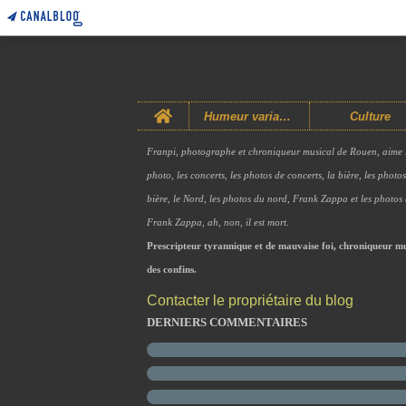
Home
Humeur variable
Culture
Franpi, photographe et chroniqueur musical de Rouen, aime 
photo, les concerts, les photos de concerts, la bière, les photo
bière, le Nord, les photos du nord, Frank Zappa et les photos
Frank Zappa, ah, non, il est mort.
Prescripteur tyrannique et de mauvaise foi, chroniqueur mu
des confins.
Contacter le propriétaire du blog
DERNIERS COMMENTAIRES