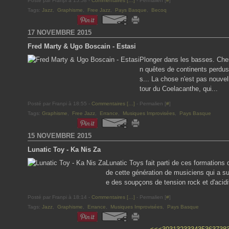
Posté par Franpi à 15:58 -
Commentaires [
…
]
- Permalien [
#
]
Tags:
Jazz
,
Graphisme
,
Free Jazz
,
Pays Basque
,
Becoq
17 NOVEMBRE 2015
Fred Marty & Ugo Boscain - Estasi
Plonger dans les basses. Che
n quêtes de continents perdus
s... La chose n'est pas nouve
tour du Coelacanthe, qui...
Posté par Franpi à 18:55 -
Commentaires [
…
]
- Permalien [
#
]
Tags:
Graphisme
,
Free Jazz
,
Errance
,
Musiques Improvisées
,
Pays Basque
15 NOVEMBRE 2015
Lunatic Toy - Ka Nis Za
Lunatic Toys fait parti de ces formations 
de cette génération de musiciens qui a s
e des soupçons de tension rock et d'acidit
Posté par Franpi à 18:14 -
Commentaires [
…
]
- Permalien [
#
]
Tags:
Jazz
,
Graphisme
,
Errance
,
Musiques Improvisées
,
Pays Basque
10
20
50
60
70
80
90
100