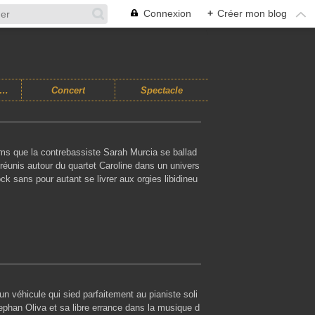
Connexion
+
Créer mon blog
usiques Improvisées
Concert
Spectacle
ums que la contrebassiste Sarah Murcia se ballad
éunis autour du quartet Caroline dans un univers
ock sans pour autant se livrer aux orgies libidineu
un véhicule qui sied parfaitement au pianiste soli
ephan Oliva et sa libre errance dans la musique d