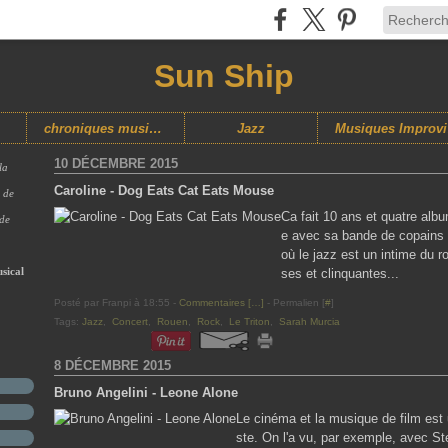
Sun Ship
chroniques musicales
Jazz
M
10 DÉCEMBRE 2015
la
Caroline - Dog Eats Cat Eats Mouse
s de
Ca fait 10 ans et quatre alb
 de
e avec sa bande de copains r
où le jazz est un intime du r
sical
ses et clinquantes...
Posté par Franpi à 18:55 -
Commentaires [
…
]
- Permalien [
#
]
Tags:
Jazz
,
Concert
,
Rouen
,
Rock
,
Le Triton
,
Sarah Murcia
8 DÉCEMBRE 2015
Bruno Angelini - Leone Alone
Le cinéma et la musique de film est 
ste. On l'a vu, par exemple, avec St