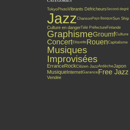
CATÉGORIES
Vibrants Défricheurs
Tokyo
Photo
Second degré
Jazz
Chanson
Sun Ship
Pays Basque
Culture en danger
Finlande
Télé Préfecture
Graphisme
Groumf
Culture
Concert
Rouen
Capitalisme
Etiquette
Musiques
Improvisées
Errance
Rock
Japon
Citizen Jazz
Ardèche
Free Jazz
Musique
Internet
Garance
Vendée