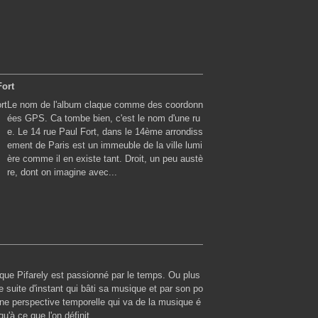
Fort
Le nom de l'album claque comme des coordonn
ées GPS. Ca tombe bien, c'est le nom d'une ru
e. Le 14 rue Paul Fort, dans le 14ème arrondiss
ement de Paris est un immeuble de la ville lumi
ère comme il en existe tant. Droit, un peu austè
re, dont on imagine avec...
que Pifarely est passionné par le temps. Ou plus
 suite d'instant qui bâti sa musique et par son po
ne perspective temporelle qui va de la musique é
u'à ce que l'on définit...