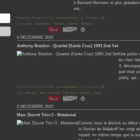
e Bernard Hermann et plus globaleme
ent...
Posté par Franpi à 19:19 -
Commentaires [
…
]
- Permalien [
#
]
Tags:
Jazz
,
Graphisme
,
Vendée
,
Cinema
,
Illusions
6 DÉCEMBRE 2015
Anthony Braxton - Quartet (Santa Cruz) 1993 2nd Set
Une petite c
tie chez Ha
3, découpag
part était u
potify, qui...
Posté par Franpi à 15:09 -
Commentaires [
…
]
- Permalien [
#
]
Tags:
Hat-Hut
,
Jazz
,
Concert
,
Free Jazz
,
Braxton
,
Tours
5 DÉCEMBRE 2015
Marc Ducret Trio+3 - Metatonal
Comme nous le disions au début 
io Sextan de Malakoff les vingt a
mpard, en même temps que la sorti