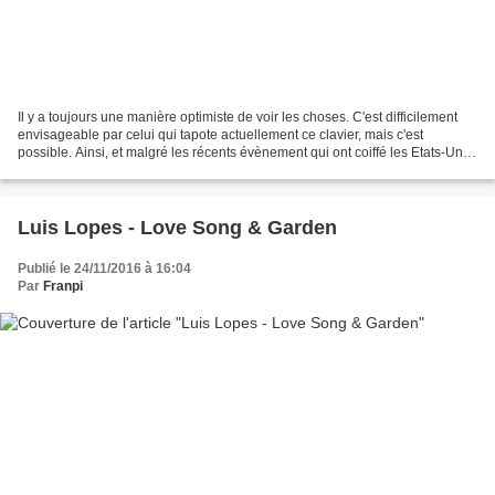
Il y a toujours une manière optimiste de voir les choses. C'est difficilement
envisageable par celui qui tapote actuellement ce clavier, mais c'est
possible. Ainsi, et malgré les récents évènement qui ont coiffé les Etats-Unis
d'Amérique dans le sens...
Luis Lopes - Love Song & Garden
Publié le 24/11/2016 à 16:04
Par
Franpi