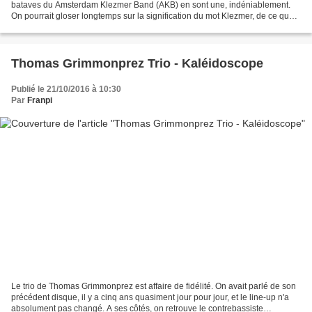
bataves du Amsterdam Klezmer Band (AKB) en sont une, indéniablement.
On pourrait gloser longtemps sur la signification du mot Klezmer, de ce que
l'on met derrière, des formes polymorphes...
Thomas Grimmonprez Trio - Kaléidoscope
Publié le 21/10/2016 à 10:30
Par
Franpi
Le trio de Thomas Grimmonprez est affaire de fidélité. On avait parlé de son
précédent disque, il y a cinq ans quasiment jour pour jour, et le line-up n'a
absolument pas changé. A ses côtés, on retrouve le contrebassiste