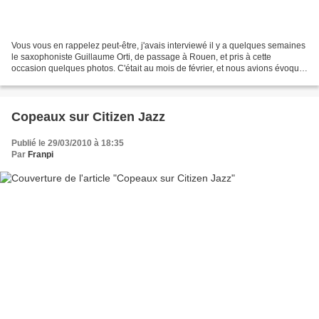
Vous vous en rappelez peut-être, j'avais interviewé il y a quelques semaines
le saxophoniste Guillaume Orti, de passage à Rouen, et pris à cette
occasion quelques photos. C'était au mois de février, et nous avions évoqué
notamment, cela je n'en avais...
Copeaux sur Citizen Jazz
Publié le 29/03/2010 à 18:35
Par
Franpi