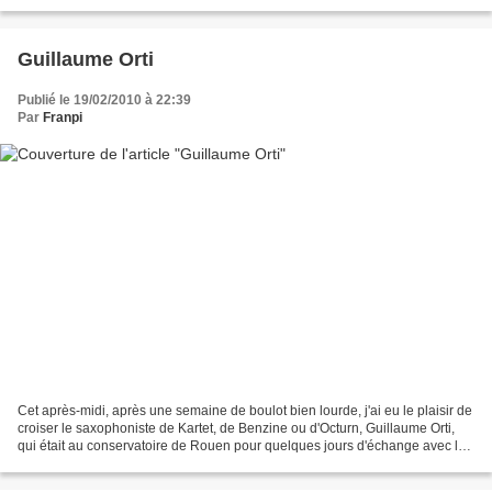
et dégoisés par...
Guillaume Orti
Publié le 19/02/2010 à 22:39
Par
Franpi
Cet après-midi, après une semaine de boulot bien lourde, j'ai eu le plaisir de
croiser le saxophoniste de Kartet, de Benzine ou d'Octurn, Guillaume Orti,
qui était au conservatoire de Rouen pour quelques jours d'échange avec la
classe de Jazz de Rémi...