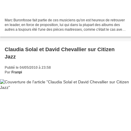
Marc Buronfosse fait partie de ces musiciens qu'on est heureux de retrouver
en leader, en force de proposition, lui qui dans la plupart des albums des
autres a toujours été l'une des pièces maitresses, comme c'était le cas avec
Georgui Kornazov et son...
Claudia Solal et David Chevallier sur Citizen
Jazz
Publié le 04/05/2010 à 23:58
Par
Franpi