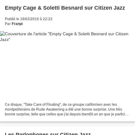
Empty Cage & Soletti Besnard sur Citizen Jazz
Publié le 18/02/2010 à 22:22
Par
Franpi
Ce disque, "Take Care of Floating", de ce groupe californien avec les
montpellierains de Rude Awakening a été une bonne surprise. Une très
bonne surprise, telle que celles que j'ai depuis bientôt un an que je participe
à l'aventure Citizen Jazz, ce qui...
Les Parlophones sur Citizen Jazz