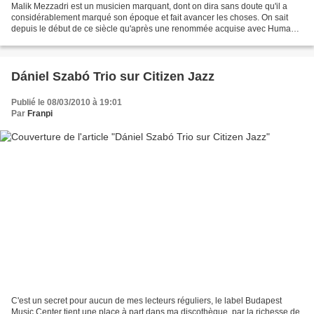
Malik Mezzadri est un musicien marquant, dont on dira sans doute qu'il a
considérablement marqué son époque et fait avancer les choses. On sait
depuis le début de ce siècle qu'après une renommée acquise avec Human
Spirit auprès d'un large public World,...
Dániel Szabó Trio sur Citizen Jazz
Publié le 08/03/2010 à 19:01
Par
Franpi
C'est un secret pour aucun de mes lecteurs réguliers, le label Budapest
Music Center tient une place à part dans ma discothèque, par la richesse de