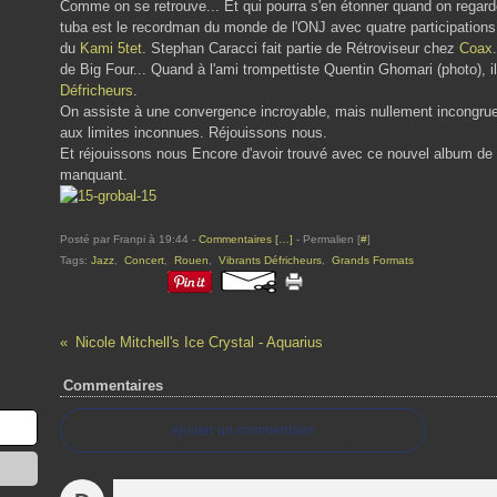
Comme on se retrouve... Et qui pourra s'en étonner quand on regarde
tuba est le recordman du monde de l'ONJ avec quatre participations, 
du
Kami 5tet
. Stephan Caracci fait partie de Rétroviseur chez
Coax
de Big Four... Quand à l'ami trompettiste Quentin Ghomari (photo),
Défricheurs
.
On assiste à une convergence incroyable, mais nullement incongrue
aux limites inconnues. Réjouissons nous.
Et réjouissons nous Encore d'avoir trouvé avec ce nouvel album d
manquant.
Posté par Franpi à 19:44 -
Commentaires [
…
]
- Permalien [
#
]
Tags:
Jazz
,
Concert
,
Rouen
,
Vibrants Défricheurs
,
Grands Formats
Nicole Mitchell's Ice Crystal - Aquarius
Commentaires
Ajouter un commentaire