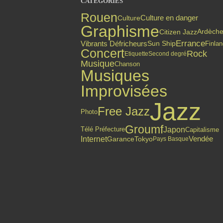
CATÉGORIES
Rouen
Culture en danger
Culture
Graphisme
Citizen Jazz
Ardèch
Errance
Vibrants Défricheurs
Finla
Sun Ship
Concert
Rock
Etiquette
Second degré
Musique
Chanson
Musiques
Improvisées
Jazz
Free Jazz
Photo
Groumf
Japon
Capitalisme
Télé Préfecture
Internet
Vendée
Garance
Tokyo
Pays Basque
Top articles