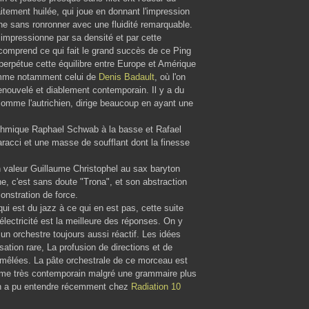
aitement huilée, qui joue en donnant l'impression
urne sans ronronner avec une fluidité remarquable.
impressionne par sa densité et par cette
n comprend ce qui fait le grand succès de ce Ping
 perpétue cette équilibre entre Europe et Amérique
omme notamment celui de
Denis Badault
, où l'on
renouvelé et diablement contemporain. Il y a du
 comme l'autrichien, dirige beaucoup en ayant une
 rythmique Raphael Schwab à la basse et Rafael
Caracci et une masse de soufflant dont la finesse
n valeur Guillaume Christophel au sax baryton
e, c'est sans doute "Trona", et son abstraction
onstration de force.
qui est du jazz à ce qui en est pas, cette suite
lectricité est la meilleure des réponses. On y
un orchestre toujours aussi réactif. Les idées
tion rare, La profusion de directions et de
 mêlées. La pâte orchestrale de ce morceau est
pisme très contemporain malgré une grammaire plus
'on a pu entendre récemment chez
Radiation 10