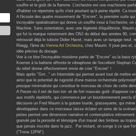
souffre et le goût de la flamme. L'orchestre est une machinerie parf
d'habiter ce répertoire qu'ils n'ont pourtant qu'à peine répété. Ca to
A l'écoute des quatre mouvement de "Encore", la première suite qui 
incroyable spatialisation qui donne un souffle inoui à l'orchestre, o
Machine. Sans ostentation, avec une légèreté d'équilibriste, Maurin
qui fut la marque notamment des ONJ du début des années 90, c
retrouvait déjà le tubiste Didier Havet, mais avec un langage neuf, 
Rüegg, l'âme du
Vienna Art Orchestra
, chez Maurin. Il joue peu et,
idée précise du dosage.
Voir à ce titre l'incroyable troisième partie de "Encore" ou la base
Koerner à la batterie affronte le vibraphone de l'excellent Stephan 
du relief donne effectivement envie de crier "Encore" !
Mais après "Grrr..." un Intermède qui permet avant tout de mettre e
ainsi que le potentiel de rugosité d'une masse orchestrale polymorph
presque minimaliste qui constitue le morceau de choix de cette dém
A l'heure où il est de bon ton -et de fort mauvais goût- d'opposer ce 
aux motifs répétitifs, qui commence par un bourdonnement perclu d'é
découvre un Fred Maurin à la guitare lourde, grasseyante, qui mène 
développées dans ce morceaux laisse éclater un sens de la scénarisa
pistes permet une dimension narrative et contemplative intimement
granulé par la porosité et témoigne d'un travail des timbres au tro
que jamais inscrite dans le jazz. Par instant, on songe à ce que l
("Trona 12PM").