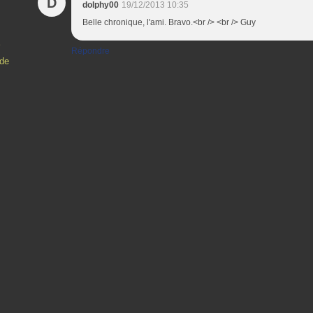
D
dolphy00
19/12/2013 10:35
Belle chronique, l'ami. Bravo.<br /> <br /> Guy
e
Répondre
nde
Contact
Signaler un abus
C.G.U.
Cookies et données personnelles
Préféren