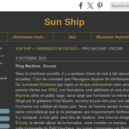
Sun Ship
chroniques musicales
Jazz
M
SUN SHIP
>
CHRONIQUES MUSICALES
>
PING MACHINE - ENCORE
la
s de
9 OCTOBRE 2013
 de
Ping Machine - Encore
Dans la sinistrose actuelle, il y a quelque chose de tout à fait rass
sical
actuelles. C'est de constater que l'Hexagone dispose de nombreuse
Du
Surnatural Orchestra
(qui signe
un disque phénoménal
cette ann
premier d'entre eux l'
ONJ
, ces formations sont pléthores et sont d'u
Machine
attire un public large, aussi large que l'orchestre lui-même 
Dirigé par le guitariste Fred Maurin, reconnu à juste titre pour son t
l'orchestre est célébré de toutes part. Nous ne l'avions jamais évoq
peine concéderai-je que je ne partageais que moyennement l'enth
Il y manquait, à mon goût, peut être de l'audace. Une mise en dange
Encore
, le dernier album de la formation, vient combler ce manque. E
salle tourangelle du Petit Faucheux, les suites composées par Mauri