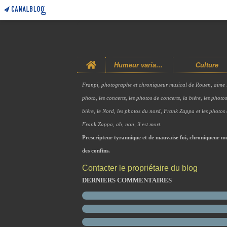
Home
Humeur variable
Culture
Franpi, photographe et chroniqueur musical de Rouen, aime 
photo, les concerts, les photos de concerts, la bière, les photo
bière, le Nord, les photos du nord, Frank Zappa et les photos
Frank Zappa, ah, non, il est mort.
Prescripteur tyrannique et de mauvaise foi, chroniqueur mu
des confins.
Contacter le propriétaire du blog
DERNIERS COMMENTAIRES