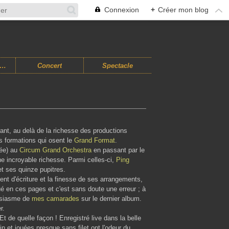
Connexion
+
Créer mon blog
usiques Improvisées
Concert
Spectacle
urant, au delà de la richesse des productions
s formations qui osent le
Grand Format
.
ée) au
Circum Grand Orchestra
en passant par le
ne incroyable richesse. Parmi celles-ci,
Ping
et ses quinze pupitres.
alent d'écriture et la finesse de ses arrangements,
ué en ces pages et c'est sans doute une erreur ; à
ousiasme de
mes camarades
sur le dernier album.
r.
t de quelle façon ! Enregistré live dans la belle
n et jouées presque sans filet ont l'odeur du