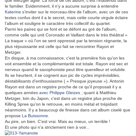
que Metzger agite. La force de cet album, c'est l'inattendu dans
le familier. Evidemment, il n'y a aucune surprise à entendre
Katerine
s'inviter sur le morceau-titre de l'album, avec un de ces
textes confus dont il a le secret, mais cette courte virgule éclaire
l'album et souligne le caractère très collectif du quartet.
Parmi les paires qui se font et se défont au gré de l'album,
comme celle qui unit Coronado et Vaillant dans le très théâtral «
La traque » où l'on se sent oppressé par la tension régnante, la
plus réjouissante est celle qui fait se rencontrer Rayon et
Metzger.
En disque, à ma connaissance, c'est la première fois qu'on les
voit ensemble et la complémentarité est totale. Rayon est sec et
nerveux quand le saxophoniste peut être querelleur et volubile.
Ils se heurtent, il se cognent aux pic de cycles imprévisibles,
déstabilisants d'enthousiasme ( « Presque joyeuse »). Antonin
Rayon est dans un registre proche de ce qu'il proposait il y a
quelques années
avec Philippe Gleizes
; quant à Matthieu
Metzger, loin du Japon, c'est dans un registre plus proche de
Killing Spree qu'on le retrouve, en moins métal et trépidant
néanmoins. Il y a beaucoup de finesse dans cet album ciselé que
propose
La Buissonne
.
Au pire, un bien. C'est vrai. Mais au mieux, un terrible !
Et une photo qui n'a strictement rien à voir...