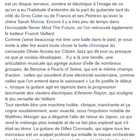
est un disque nerveux, sombre et électrique à l'image de ce
qu'on a eu l'habitude d'entendre de la part du guitariste tant du
côté du
Gros Cube
ou de
Francis et ses Peintres
qu'avec la
chère
Sarah Murcia
. Encore il y a très peu de temps dans
l'incroyable
Never Mind The Future
, où l'on retrouvait également
le batteur Franck Vaillant.
Comme j'aime beaucoup me tirer une balle dans le pied, je vous
invite à aller lire avant toute chose la
belle chronique
du
camarade Olivier Acosta sur Citizen Jazz qui dit tout ou presque
ce que je voulais développer... Il y a là une famille, une
articulation musicale qui agrège autour d'elle de nombreux
groupes, de
Benzine
à
Pearls of Swine
, qui ont le même champs
d'action : celles qui sourdent d'une électricité souterraine, comme
celles que l'on entend dans le saisissant « La fin justifie le début
», lorsque la guitare agit en tapinois dans la progression
lancinante des claviers électriques d'Antonin Rayon, qui souligne
le jeu versatile de Vaillant.
Tout semble être une machine huilée, clinique, tranchante et ça
cogne soudainement, avec vivacité, sous l'impulsion notable de
Matthieu Metzger
qui a dégaîné l'alto
de retour du Japon
, ce qui
rend le mélange plus instable et de ce fait plus explosif que s'il
était au ténor. La guitare de Gilles Coronado, qui signe tous les
morceaux est un scalpel profond qui entaille la masse orchestrale