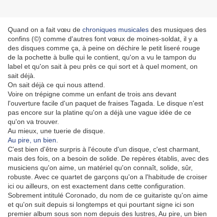
Quand on a fait vœu de
chroniques musicales
des musiques des
confins (©) comme d'autres font vœux de moines-soldat, il y a
des disques comme ça, à peine on déchire le petit liseré rouge
de la pochette à bulle qui le contient, qu'on a vu le tampon du
label et qu'on sait à peu près ce qui sort et à quel moment, on
sait déjà.
On sait déjà ce qui nous attend.
Voire on trépigne comme un enfant de trois ans devant
l'ouverture facile d'un paquet de fraises Tagada. Le disque n'est
pas encore sur la platine qu'on a déjà une vague idée de ce
qu'on va trouver.
Au mieux, une tuerie de disque.
Au pire, un bien
.
C'est bien d'être surpris à l'écoute d'un disque, c'est charmant,
mais des fois, on a besoin de solide. De repères établis, avec des
musiciens qu'on aime, un matériel qu'on connaît, solide, sûr,
robuste. Avec ce quartet de garçons qu'on a l'habitude de croiser
ici ou ailleurs, on est exactement dans cette configuration.
Sobrement intitulé Coronado, du nom de ce guitariste qu'on aime
et qu'on suit depuis si longtemps et qui pourtant signe ici son
premier album sous son nom depuis des lustres, Au pire, un bien