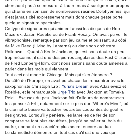
cherchent pas à se mesurer à l'autre mais à souligner un propos
qui charrie en son sein de nombreuses racines Dolphyennes, qui
n'est jamais cité expressement mais dont chaque geste porte
quelque signature spectrales.
Ce type de signatures qui animent aussi les disques de Rob
Mazurek, Jason Roebke ou de Frank Rosaly. On avait pu voir le
vibraphoniste, remarqué par son jeu calme et puissant, au côté
de Mike Reed (Living by Lanterns) ou dans son orchestre
Rolldown... Quant à Keefe Jackson, qui est sans doute un peu
trop méconnu, il est une des pierres angulaires des Fast Citizen's
de Fred Lonberg-Holm, dont nous serons sans doute amenés à
parler dans les mois qui viennent.
Tout ceci est made in Chicago. Mais qui s'en étonnera ?
Du côté de l'Europe, on avait pu chacun les rencontrer avec le
saxophoniste Christoph Erb :
Yuria's Dream
avec Adasiewicz et
Roebke, et le remarquable
Urge Trio
avec Jackson et Tomeka
Reid... Excusez du peu. Jackson fait d'ailleurs de nombreuses
fois penser à Erb, notamment sur le plus dur "Where's Mine", où
la clarinette basse va toucher les arêtes coupantes du gouffre
des graves. Lorsqu'il y pénètre, les lamelles de fer de son
comparse se font plus étouffées, jusqu'à se mêler au bois du
cadre, donnant un caractère plus secret encore au duo.
Le clarinettiste démontre en tout cas qu'il est une voix qui