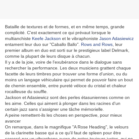
Bataille de textures et de formes, et en même temps, grande
complicité. C'est exactement ce qui prévaut lorsque le
multianchiste
Keefe Jackson
et le vibraphoniste
Jason Adasiewicz
entament leur duo sur "Caballo Ballo".
Rows and Rows
, leur
premier album en duo est sorti sur le prestigieux label Delmark,
comme la plupart de leurs disque à chacun.
Il y a de la joie, voire de l'exubérance dans le dialogue sans
rechercher la performance. Les deux musiciens grattent chaque
facette de leurs timbres pour trouver une forme d'union, ou du
moins un langage véhiculaire qui permet de pouvoir faire un bout
de chemin ensemble, entre pureté véloce du cristal et chaleur
rocailleuse du souffle.
Jackson et Adasiewicz sont des perles étasuniennes comme on
les aime. Celles qui aiment à plonger dans les racines d'un
certain jazz sans s'assigner une tâche mémorielle.
A peine remettent-ils les choses en perspective, pour mieux
avancer
On remarque, dans le magnifique "A Rose Heading", le velours
de la clarinette basse qui a ce qu'il faut de spleen pour être
caressé par un vibraphone avare de notes toujours justes, qui ne