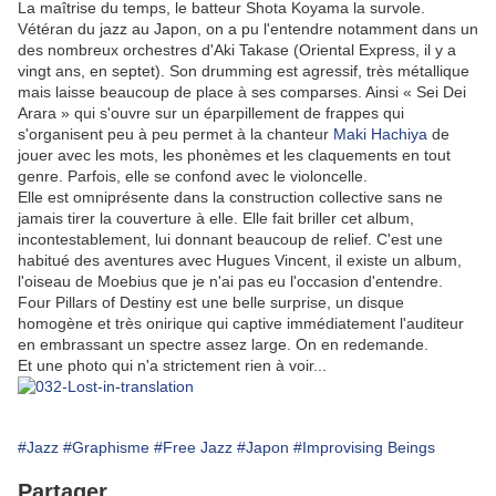
La maîtrise du temps, le batteur Shota Koyama la survole.
Vétéran du jazz au Japon, on a pu l'entendre notamment dans un
des nombreux orchestres d'Aki Takase (Oriental Express, il y a
vingt ans, en septet). Son drumming est agressif, très métallique
mais laisse beaucoup de place à ses comparses. Ainsi « Sei Dei
Arara » qui s'ouvre sur un éparpillement de frappes qui
s'organisent peu à peu permet à la chanteur
Maki Hachiya
de
jouer avec les mots, les phonèmes et les claquements en tout
genre. Parfois, elle se confond avec le violoncelle.
Elle est omniprésente dans la construction collective sans ne
jamais tirer la couverture à elle. Elle fait briller cet album,
incontestablement, lui donnant beaucoup de relief. C'est une
habitué des aventures avec Hugues Vincent, il existe un album,
l'oiseau de Moebius que je n'ai pas eu l'occasion d'entendre.
Four Pillars of Destiny est une belle surprise, un disque
homogène et très onirique qui captive immédiatement l'auditeur
en embrassant un spectre assez large. On en redemande.
Et une photo qui n'a strictement rien à voir...
#Jazz
#Graphisme
#Free Jazz
#Japon
#Improvising Beings
Partager