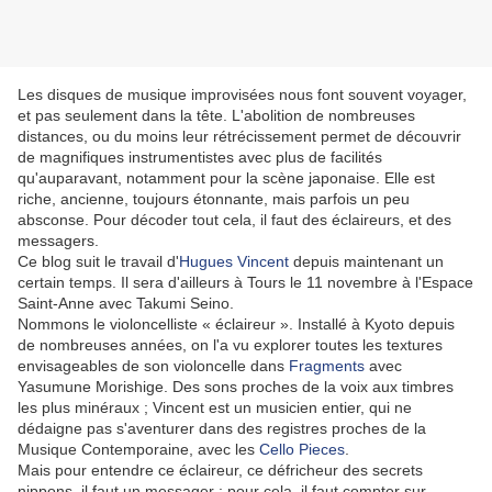
Les disques de musique improvisées nous font souvent voyager,
et pas seulement dans la tête. L'abolition de nombreuses
distances, ou du moins leur rétrécissement permet de découvrir
de magnifiques instrumentistes avec plus de facilités
qu'auparavant, notamment pour la scène japonaise. Elle est
riche, ancienne, toujours étonnante, mais parfois un peu
absconse. Pour décoder tout cela, il faut des éclaireurs, et des
messagers.
Ce blog suit le travail d'
Hugues Vincent
depuis maintenant un
certain temps. Il sera d'ailleurs à Tours le 11 novembre à l'Espace
Saint-Anne avec Takumi Seino.
Nommons le violoncelliste « éclaireur ». Installé à Kyoto depuis
de nombreuses années, on l'a vu explorer toutes les textures
envisageables de son violoncelle dans
Fragments
avec
Yasumune Morishige. Des sons proches de la voix aux timbres
les plus minéraux ; Vincent est un musicien entier, qui ne
dédaigne pas s'aventurer dans des registres proches de la
Musique Contemporaine, avec les
Cello Pieces
.
Mais pour entendre ce éclaireur, ce défricheur des secrets
nippons, il faut un messager ; pour cela, il faut compter sur