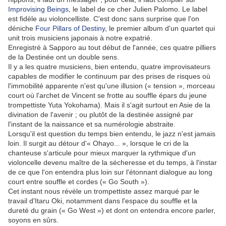
Improvising Beings
, le label de ce cher Julien Palomo. Le label
est fidèle au violoncelliste. C'est donc sans surprise que l'on
déniche
Four Pillars of Destiny
, le premier album d'un quartet qui
unit trois musiciens japonais à notre expatrié.
Enregistré à Sapporo au tout début de l'année, ces quatre pilliers
de la Destinée ont un double sens.
Il y a les quatre musiciens, bien entendu, quatre improvisateurs
capables de modifier le continuum par des prises de risques où
l'immobilité apparente n'est qu'une illusion (« tension », morceau
court où l'archet de Vincent se frotte au souffle épars du jeune
trompettiste Yuta Yokohama). Mais il s'agit surtout en Asie de la
divination de l'avenir ; ou plutôt de la destinée assigné par
l'instant de la naissance et sa numérologie abstraite.
Lorsqu'il est question du temps bien entendu, le jazz n'est jamais
loin. Il surgit au détour d'« Ohayo... », lorsque le cri de la
chanteuse s'articule pour mieux marquer la rythmique d'un
violoncelle devenu maître de la sécheresse et du temps, à l'instar
de ce que l'on entendra plus loin sur l'étonnant dialogue au long
court entre souffle et cordes (« Go South »).
Cet instant nous révèle un trompettiste assez marqué par le
travail d'Itaru Oki, notamment dans l'espace du souffle et la
dureté du grain (« Go West ») et dont on entendra encore parler,
soyons en sûrs.