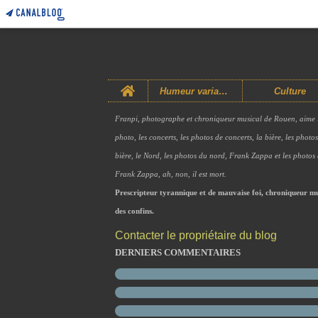
Home
Humeur variable
Culture
Franpi, photographe et chroniqueur musical de Rouen, aime 
photo, les concerts, les photos de concerts, la bière, les photo
bière, le Nord, les photos du nord, Frank Zappa et les photos
Frank Zappa, ah, non, il est mort.
Prescripteur tyrannique et de mauvaise foi, chroniqueur mu
des confins.
Contacter le propriétaire du blog
DERNIERS COMMENTAIRES