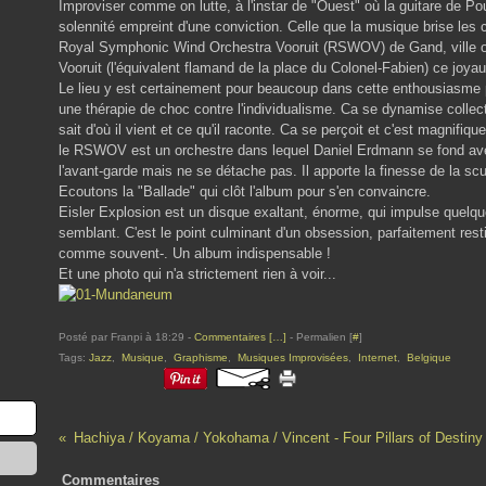
Improviser comme on lutte, à l'instar de "Ouest" où la guitare de P
solennité empreint d'une conviction. Celle que la musique brise les c
Royal Symphonic Wind Orchestra Vooruit (RSWOV) de Gand, ville où
Vooruit (l'équivalent flamand de la place du Colonel-Fabien) ce joyau
Le lieu y est certainement pour beaucoup dans cette enthousiasme pa
une thérapie de choc contre l'individualisme. Ca se dynamise colle
sait d'où il vient et ce qu'il raconte. Ca se perçoit et c'est magnifiq
le RSWOV est un orchestre dans lequel Daniel Erdmann se fond avec
l'avant-garde mais ne se détache pas. Il apporte la finesse de la scul
Ecoutons la "Ballade" qui clôt l'album pour s'en convaincre.
Eisler Explosion est un disque exaltant, énorme, qui impulse quelqu
semblant. C'est le point culminant d'un obsession, parfaitement rest
comme souvent-. Un album indispensable !
Et une photo qui n'a strictement rien à voir...
Posté par Franpi à 18:29 -
Commentaires [
…
]
- Permalien [
#
]
Tags:
Jazz
,
Musique
,
Graphisme
,
Musiques Improvisées
,
Internet
,
Belgique
Hachiya / Koyama / Yokohama / Vincent - Four Pillars of Destiny
Commentaires