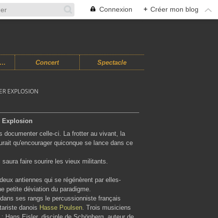
Connexion
+
Créer mon blog
usiques Improvisées
Concert
Spectacle
ER EXPLOSION
r Explosion
documenter celle-ci. La frotter au vivant, la
saurait qu'encourager quiconque se lance dans ce
i saura faire sourire les vieux militants.
deux antiennes qui se régénèrent par elles-
ne petite déviation du paradigme.
te dans ses rangs le percussionniste français
itariste danois
Hasse Poulsen
. Trois musiciens
: Hans Eisler, disciple de Schönberg, auteur de