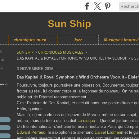
Sun Ship
chroniques musicales
Jazz
M
SUN SHIP
>
CHRONIQUES MUSICALES
>
la
DAS KAPITAL & ROYAL SYMPHONIC WIND ORCHESTRA VOORUIT - EISL
s de
 de
3 NOVEMBRE 2016
Das Kapital & Royal Symphonic Wind Orchestra Vooruit - Eisle
sical
Poursuivre, toujours poursuivre une obsession. Documenter, toujours 
frotter au réel, lui donner corps et la façonner de nouveau. On ne 
noble art de l'éternel recommencement.
C'est l'histoire de Das Kapital, et ceci dit sans une pointe d'ironie qu
Enfin, quoique.
Mais là, on ne parle pas de l'oeuvre de Marx ni même de son sujet, 
même, mais du trio à qui l'on doit
ce disque
... Qui était justement u
Un trio international -c'est bien le moins- installé à Paris qui comp
Edward Perraud
, le saxophoniste allemand
Daniel Erdmann
et le gu
aux univers ouverts tout azimuts qui ont en commun une obsession 