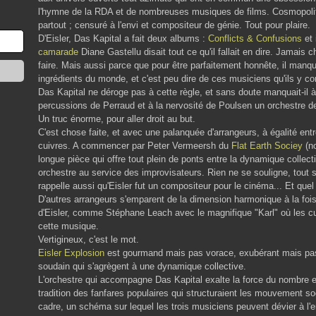
l'hymne de la RDA et de nombreuses musiques de films. Cosmopolite,
partout ; censuré à l'envi et compositeur de génie. Tout pour plaire.
D'Eisler, Das Kapital a fait deux albums :
Conflicts & Confusions
et 
camarade
Diane Gastellu disait tout ce qu'il fallait en dire. Jamais
faire. Mais aussi parce que pour être parfaitement honnête, il manqu
ingrédients du monde, et c'est peu dire de ces musiciens qu'ils y con
Das Kapital ne déroge pas à cette règle, et sans doute manquait-il à
percussions de Perraud et à la nervosité de Poulsen un orchestre d
Un truc énorme, pour aller droit au but.
C'est chose faite, et avec une palanquée d'arrangeurs, à égalité en
cuivres. A commencer par Peter Vermeersh du
Flat Earth Sociey
(no
longue pièce qui offre tout plein de ponts entre la dynamique collecti
orchestre au service des improvisateurs. Rien ne se souligne, tout s'
rappelle aussi qu'Eisler fut un compositeur pour le cinéma... Et quel 
D'autres arrangeurs s'emparent de la dimension harmonique à la foi
d'Eisler, comme Stéphane Leach avec le magnifique "Karl" où les cu
cette musique.
Vertigineux, c'est le mot.
Eisler Explosion
est gourmand mais pas vorace, exubérant mais pas
soudain qui s'agrègent à une dynamique collective.
L'orchestre qui accompagne Das Kapital exalte la force du nombre e
tradition des fanfares populaires qui structuraient les mouvement so
cadre, un schéma sur lequel les trois musiciens peuvent dévier à l'e