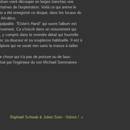
oulsen vient découper en larges tranches une
haînes de l'exploiration. Voilà ce qui anime le
 a été enregistré ce disque, dans les locaux du
 Art-déco.
lpable. "Eisler's Hand" qui ouvre l'album est
ctivement. Ca s'inscrit dans un mouvement qui
ue, y compris dans le moindre détail qui fourmille
 sa douceur et sa souplesse habituelle. Il est à
pture qui ne serait rien sans la masse à tailler.
e chose qui n'a pas de posture ou de faux-
itué par l'ingénieur du son Michael Seminatore -
Raphaël Schwab & Julien Soro - Volons !