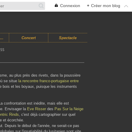
Connexion
+
Créer mon blog
usiques Improvisées
Concert
Spectacle
ESS
sme, au plus près des rivets, dans la poussière
où se situe
la rencontre franco-portugaise entre
 le bois et les boyaux, puisque les instruments
 confrontation est inédite, mais elle est
que. Envisager la
Eve Risser
des
Pas Sur la Neige
ntric Rinds
, c'est déjà cartographier sur quel
ce et écorchée.
. Depuis le début de l'année, ne serait-ce pas
bales sur l'insatiabilité du lusitanien sont vite