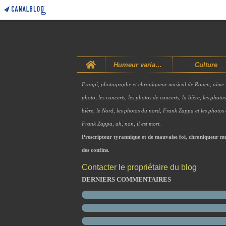
Home
Humeur variable
Culture
Franpi, photographe et chroniqueur musical de Rouen, aime 
photo, les concerts, les photos de concerts, la bière, les photo
bière, le Nord, les photos du nord, Frank Zappa et les photos
Frank Zappa, ah, non, il est mort.
Prescripteur tyrannique et de mauvaise foi, chroniqueur mu
des confins.
Contacter le propriétaire du blog
DERNIERS COMMENTAIRES