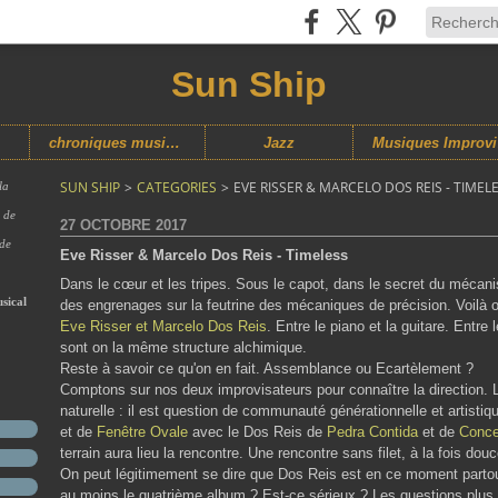
Sun Ship
chroniques musicales
Jazz
M
SUN SHIP
>
CATEGORIES
>
EVE RISSER & MARCELO DOS REIS - TIMEL
la
s de
27 OCTOBRE 2017
 de
Eve Risser & Marcelo Dos Reis - Timeless
Dans le cœur et les tripes. Sous le capot, dans le secret du mécani
sical
des engrenages sur la feutrine des mécaniques de précision. Voilà 
Eve Risser et Marcelo Dos Reis
. Entre le piano et la guitare. Entre
sont on la même structure alchimique.
Reste à savoir ce qu'on en fait. Assemblance ou Ecartèlement ?
Comptons sur nos deux improvisateurs pour connaître la direction. La
naturelle : il est question de communauté générationnelle et artisti
et de
Fenêtre Ovale
avec le Dos Reis de
Pedra Contida
et de
Conce
terrain aura lieu la rencontre. Une rencontre sans filet, à la fois dou
On peut légitimement se dire que Dos Reis est en ce moment partout
au moins le quatrième album ? Est-ce sérieux ? Les questions plus glo