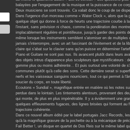
balayées par l'engagement de la musique et la puissance de ce cor
Deux musiciens se sont trouvés. Ca valait donc le coup de se disp
Dans l'urgence d'un morceau comme « Water Clock », alors que la gui
quelque objet qui donne à force de heurts une trajectoire courbe à la 
l'instant, sans prévision ni chaos, comme la pondération des montr
implacablement régulière et pointilleuse, jusqu'à garder des points 
même lorsque les instruments semblent s'atomiser en de multiples 
jamais s'interrompre, avec un art fascinant de l'évitement et de la l
claire qui s'abat sur le clavier sans qu'on puisse en déterminer l'artef
Piano et Guitare ne sont pas nus. Ils avancent plutôt dans leurs av
des objets intrus d'apparence plus sculpteurs que mystificateurs : d
gomme plus ou moins adhérente... Et puis surtout une volonté de s'
communes plutôt qu'à celle des sons. Cette dernière serait si superfic
nerfs et les vaisseaux sanguins nourriciers, tout ce qui permet à l'â
soucier du corps, en toute liberté.
Ecoutons « Sundial », magnifique entrée en matière où les notes 
perdue dans le lointain. Les tintements alentours, provenant des d
qui monte, de plus en plus impénétrable. Il y a évidemment une grand
quelques effleurements fugaces, des lignes brisées qui forment au f
trajectoire cohérente.
Dans ce nouvel album édité par le label portugais Jacc Records, les
qu'à la magnifique gravure de la pochette ou à la mécanique de pr
Fail Better !, un disque en quartet de Dos Reis sur le même label qui