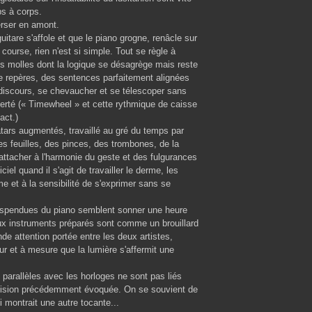
ps à corps.
erser en amont.
tare s'affole et que le piano grogne, renâcle sur
course, rien n'est si simple. Tout se règle à
es molles dont la logique se désagrège mais reste
de repères, des sentences parfaitement alignées
discours, se chevaucher et se télescoper sans
iberté (« Timewheel » et cette rythmique de caisse
act.)
atars augmentés, travaillé au gré du temps par
es feuilles, des pinces, des trombones, de la
attacher à l'harmonie du geste et des fulgurances
iel quand il s'agit de travailler le derme, les
me et à la sensibilité de s'exprimer sans se
suspendues du piano semblent sonner une heure
eux instruments préparés sont comme un brouillard
e attention portée entre les deux artistes,
ur et à mesure que la lumière s'affermit une
 parallèles avec les horloges ne sont pas liés
écision précédemment évoquée. On se souvient de
 montrait une autre tocante...