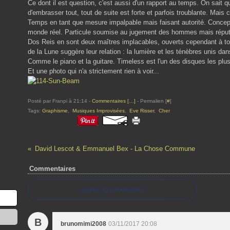
Ce dont il est question, c'est aussi d'un rapport au temps. On sait q
d'embrasser tout, tout de suite est forte et parfois troublante. Mais c
Temps en tant que mesure impalpable mais faisant autorité. Concept 
monde réel. Particule soumise au jugement des hommes mais réputé 
Dos Reis en sont deux maîtres implacables, ouverts cependant à tou
de la Lune suggère leur relation : la lumière et les ténèbres unis da
Comme le piano et la guitare. Timeless est l'un des disques les plus
Et une photo qui n'a strictement rien à voir...
Posté par Franpi à 21:14 -
Commentaires [
…
]
- Permalien [
#
]
Tags:
Graphisme
,
Musiques Improvisées
,
Eve Risser
,
Cher
David Lescot & Emmanuel Bex - La Chose Commune
Commentaires
Ajouter un commentaire
B
brunomimi2008
03/11/2017 20:08