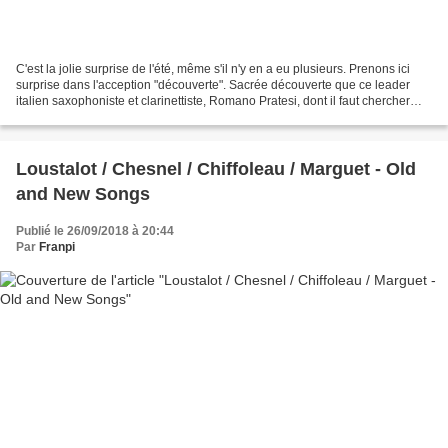
C'est la jolie surprise de l'été, même s'il n'y en a eu plusieurs. Prenons ici
surprise dans l'acception "découverte". Sacrée découverte que ce leader
italien saxophoniste et clarinettiste, Romano Pratesi, dont il faut chercher
loin pour trouver trace...
Loustalot / Chesnel / Chiffoleau / Marguet - Old
and New Songs
Publié le 26/09/2018 à 20:44
Par
Franpi