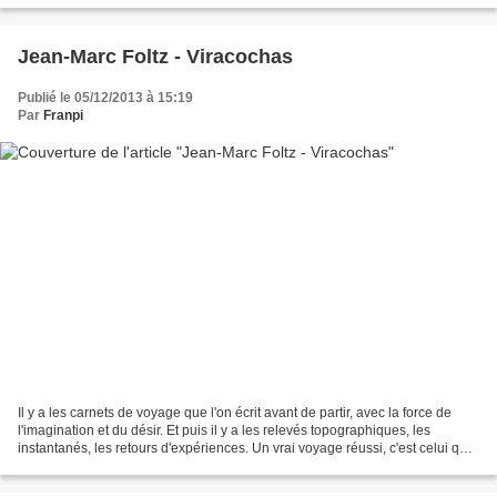
Jean-Marc Foltz - Viracochas
Publié le 05/12/2013 à 15:19
Par
Franpi
Il y a les carnets de voyage que l'on écrit avant de partir, avec la force de
l'imagination et du désir. Et puis il y a les relevés topographiques, les
instantanés, les retours d'expériences. Un vrai voyage réussi, c'est celui qui
arrive à créer une forme...