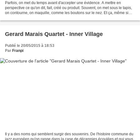
Parfois, on met du temps avant d'accepter une évidence. A mettre en
perspective ce qu'on dit, fait, créé ou produit. Souvent, on met sous le tapis,
on contourne, on maquille, comme les boutons sur le nez. Et ça, même si
tout ceci est souvent véniel, voire...
Gerard Marais Quartet - Inner Village
Publié le 20/05/2015 à 18:53
Par
Franpi
Il y a des noms qui semblent surgir des souvenirs. De l'histoire commune du
jazz européen qu'on range dans la case de décennies écoulées et qui vous