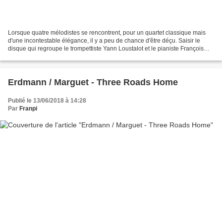
Lorsque quatre mélodistes se rencontrent, pour un quartet classique mais
d'une incontestable élégance, il y a peu de chance d'être déçu. Saisir le
disque qui regroupe le trompettiste Yann Loustalot et le pianiste François
Chesnel dans une ambiance proche...
Erdmann / Marguet - Three Roads Home
Publié le 13/06/2018 à 14:28
Par
Franpi