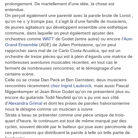
prolongement. De martellement d'une idée, la chose est
entendue.
On perçoit également une parenté avec la parole brute de Loriot ;
qu'on ne s 'y trompe pas, il s'agit là d'une famille de musiciens,
de jeunes agitateurs qui développent ensemble une esthétique
commune, dans laquelle on peut également ajouter des
orchestres comme
WATT
de Godet (entre autre) ou encore l'
Aum
Grand Ensemble
(AGE) de Julien Pontvianne, qu'on peut
rapprocher sans mal de ce Carlo Costa Acustica, qui est un
orchestre de treize pièces qui est à plein d'égards une matrice de
nombreuses aventures musicales récentes, en tout cas le
ferment de nombreuses rencontres, et le témoignage d'une
certaine scène.
Celle où se croise Dan Peck et Ben Gernstein, deux musiciens
rencontrés récemment
chez Ingrid Laubrock,
mais aussi Pascal
Niggenkemper et Jean-Brice Godet qu'on ne présentent plus ou
encore du guitariste Todd Neufeld qu'on a pu voir aux côté
d'
Alexandra Grimal
et dont les prises de paroles halvorsonienne
nous le désigne comme un musicien à suivre.
Strata a beau se présenter comme une pièce unique de trois-
quart d'heure, le continuum est tout de même marqué par des
cycles, souvent décidé par le batteur qui joue avec parcimonie de
ces percussions qui distribuent la parole à telle où telle partie de