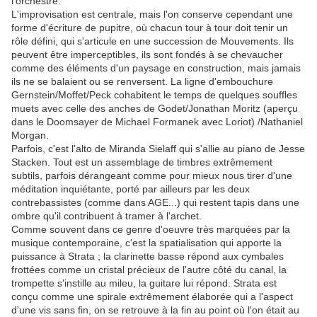
l'orchestre.
L'improvisation est centrale, mais l'on conserve cependant une
forme d'écriture de pupitre, où chacun tour à tour doit tenir un
rôle défini, qui s'articule en une succession de Mouvements. Ils
peuvent être imperceptibles, ils sont fondés à se chevaucher
comme des éléments d'un paysage en construction, mais jamais
ils ne se balaient ou se renversent. La ligne d'embouchure
Gernstein/Moffet/Peck cohabitent le temps de quelques souffles
muets avec celle des anches de Godet/Jonathan Moritz (aperçu
dans le Doomsayer de Michael Formanek avec Loriot) /Nathaniel
Morgan.
Parfois, c'est l'alto de Miranda Sielaff qui s'allie au piano de Jesse
Stacken. Tout est un assemblage de timbres extrêmement
subtils, parfois dérangeant comme pour mieux nous tirer d'une
méditation inquiétante, porté par ailleurs par les deux
contrebassistes (comme dans AGE...) qui restent tapis dans une
ombre qu'il contribuent à tramer à l'archet.
Comme souvent dans ce genre d'oeuvre très marquées par la
musique contemporaine, c'est la spatialisation qui apporte la
puissance à Strata ; la clarinette basse répond aux cymbales
frottées comme un cristal précieux de l'autre côté du canal, la
trompette s'instille au mileu, la guitare lui répond. Strata est
conçu comme une spirale extrêmement élaborée qui a l'aspect
d'une vis sans fin, on se retrouve à la fin au point où l'on était au