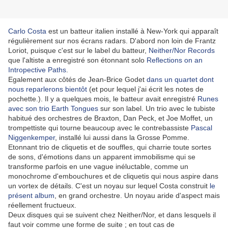
Carlo Costa
est un batteur italien installé à New-York qui apparaît
régulièrement sur nos écrans radars. D'abord non loin de Frantz
Loriot, puisque c'est sur le label du batteur,
Neither/Nor Records
que l'altiste a enregistré son étonnant solo
Reflections on an
Intropective Paths
.
Egalement aux côtés de Jean-Brice Godet
dans un quartet dont
nous reparlerons bientôt
(et pour lequel j'ai écrit les notes de
pochette.). Il y a quelques mois, le batteur avait enregistré
Runes
avec son trio Earth Tongues
sur son label. Un trio avec le tubiste
habitué des orchestres de Braxton, Dan Peck, et Joe Moffet, un
trompettiste qui tourne beaucoup avec le contrebassiste
Pascal
Niggenkemper
, installé lui aussi dans la Grosse Pomme.
Etonnant trio de cliquetis et de souffles, qui charrie toute sortes
de sons, d'émotions dans un apparent immobilisme qui se
transforme parfois en une vague inéluctable, comme un
monochrome d'embouchures et de cliquetis qui nous aspire dans
un vortex de détails. C'est un noyau sur lequel Costa construit
le
présent album
, en grand orchestre. Un noyau aride d'aspect mais
réellement fructueux.
Deux disques qui se suivent chez Neither/Nor, et dans lesquels il
faut voir comme une forme de suite ; en tout cas de