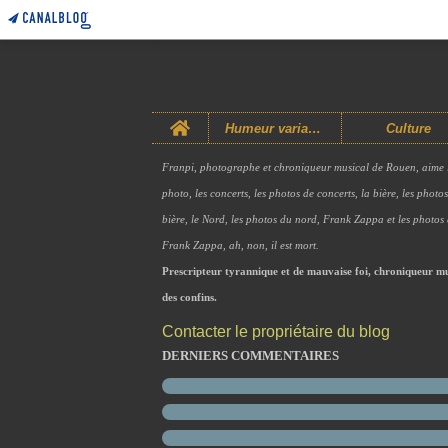
Home
Humeur variable
Culture
Franpi, photographe et chroniqueur musical de Rouen, aime 
photo, les concerts, les photos de concerts, la bière, les photo
bière, le Nord, les photos du nord, Frank Zappa et les photos
Frank Zappa, ah, non, il est mort.
Prescripteur tyrannique et de mauvaise foi, chroniqueur mu
des confins.
Contacter le propriétaire du blog
DERNIERS COMMENTAIRES