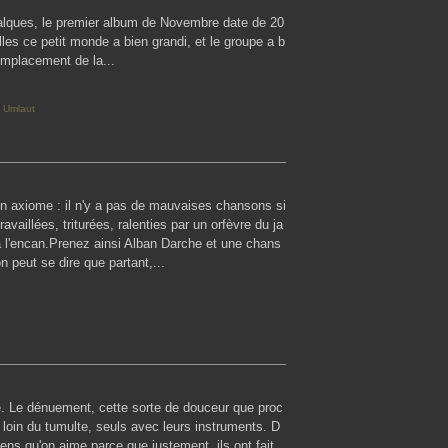
Calques, le premier album de Novembre date de 20
les ce petit monde a bien grandi, et le groupe a b
emplacement de la...
,
Umlaut
à un axiome : il n'y a pas de mauvaises chansons si
ravaillées, triturées, ralenties par un orfèvre du ja
à l'encan.Prenez ainsi Alban Darche et une chans
 peut se dire que partant,...
cité. Le dénuement, cette sorte de douceur que proc
loin du tumulte, seuls avec leurs instruments. D
ns qu'on aime parce que justement, ils ont fait...