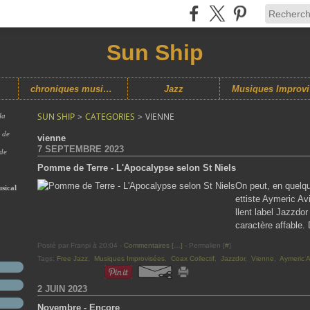
Sun Ship
chroniques musicales
Jazz
M
SUN SHIP
>
CATEGORIES
>
VIENNE
la
s de
vienne
7 SEPTEMBRE 2023
 de
Pomme de Terre - L'Apocalypse selon St Niels
On peut, en quelqu
sical
ettiste Aymeric A
llent label Jazzdor
caractère affable.
Posté par Franpi à 20:04 -
Commentaires [
…
]
- Permalien [
#
]
Tags:
Free Jazz
,
Musiques Improvisées
,
Coax Collectif
,
Jazzdor
,
Vienne
,
Aymeric A
2 JUIN 2023
Novembre - Encore