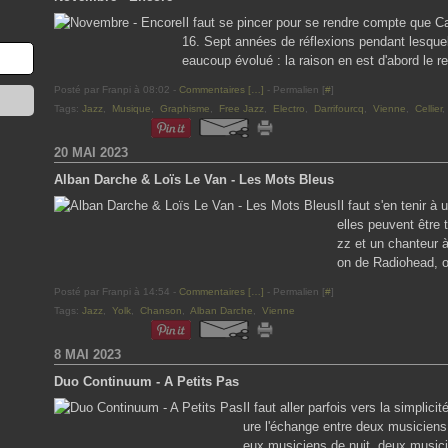
Il faut se pincer pour se rendre compte que 
16. Sept années de réflexions pendant lesquel
eaucoup évolué : la raison en est d'abord le r
Posté par Franpi à 08:02 -
Commentaires [
…
]
- Permalien [
#
]
Tags:
Jazz
,
Musique
,
Graphisme
,
Free Jazz
,
Electro
,
Darrifourcq
,
Vienne
,
Cellier
20 MAI 2023
Alban Darche & Loïs Le Van - Les Mots Bleus
Il faut s'en tenir 
elles peuvent être t
zz et un chanteur 
on de Radiohead, on
Posté par Franpi à 14:54 -
Commentaires [
…
]
- Permalien [
#
]
Tags:
Jazz
,
Yolk
,
Chanson
,
Alban Darche
,
Vienne
8 MAI 2023
Duo Continuum - A Petits Pas
Il faut aller parfois vers la simpli
ure l'échange entre deux musiciens 
eux musiciens de nuit, deux musicie