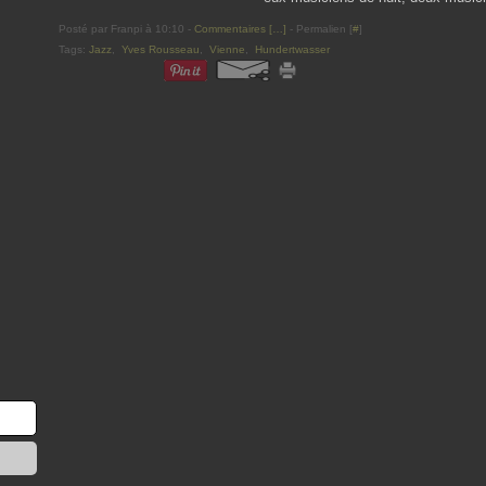
Posté par Franpi à 10:10 -
Commentaires [
…
]
- Permalien [
#
]
Tags:
Jazz
,
Yves Rousseau
,
Vienne
,
Hundertwasser