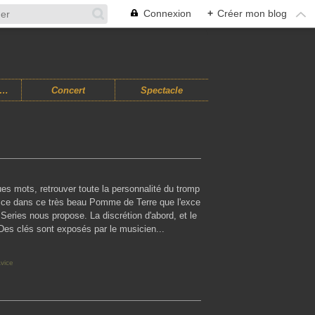
Connexion
+
Créer mon blog
usiques Improvisées
Concert
Spectacle
es mots, retrouver toute la personnalité du tromp
vice dans ce très beau Pomme de Terre que l'exce
 Series nous propose. La discrétion d'abord, et le
 Des clés sont exposés par le musicien...
vice