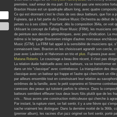
première, sauf erreur de ma part. Et ce n'est pas une rencontre fortui
Braxton House est un quadruple album long, avec quatre compositi
Ce qui est étonnant c'est le choix de ses deux batteurs, que l'on
Fujiwara, qui a fait partie du Creative Music Orchestra au début de
jamais vu à ses côtés. Pourtant, dès la composition 364a, on voit q
Utilisant le concept de Falling River Music (FRM), les musiciens ont
de peinture aux dessins géométriques, avec peu d'indication. La mu
même si le langage Braxtonien intègre d'autres morceaux enchâsses 
Music (GTM). La FRM fait appel à la sensibilité de musiciens qui, s
connaissent bien. Braxton en les choisissant agrandit son cercle, c
joue avec Laubrock et Halvorson en trio et
plus
. Fujiwara joue avec
Matana Roberts
. Le cousinage a beau être récent, il n'est pas éloign
La relation duale habituelle avec ses batteurs, va se transformer en u
dans un trio "classique" avec contrebasse. La triangulation des deux
classique avec un batteur qui frappe et l'autre qui cherchent un rô
par ailleurs ensemble tout en construisant leur relation au saxophon
extrêmes de la famille, avec le petit sopranino et l'énorme contreb
caresses des peaux qui tutoient parfois le silence. Dans la composi
batteurs semblent effleurer tous deux leurs fûts plutôt que de les fr
cris... Nous avons une construction méticuleuse qui cherche à agrand
Par instant, la rupture vient, se fait sentir, il y a une fièvre qui s'em
sache vraiment les distinguer. Dans la dernière moitié de la 366b,
(premier album), les racines d'un jazz originel se font sentir, porté