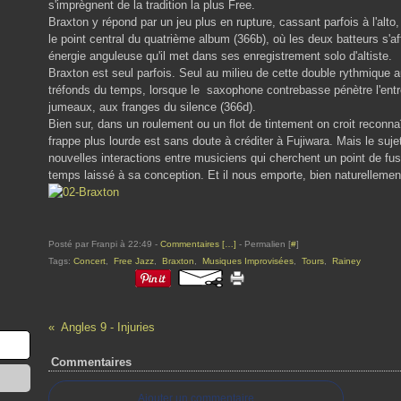
s'imprègnent de la tradition la plus Free.
Braxton y répond par un jeu plus en rupture, cassant parfois à l'a
le point central du quatrième album (366b), où les deux batteurs s'
énergie anguleuse qu'il met dans ses enregistrement solo d'altiste.
Braxton est seul parfois. Seul au milieu de cette double rythmique 
tréfonds du temps, lorsque le saxophone contrebasse pénètre l'ent
jumeaux, aux franges du silence (366d).
Bien sur, dans un roulement ou un flot de tintement on croit reconnaît
frappe plus lourde est sans doute à créditer à Fujiwara. Mais le sujet
nouvelles interactions entre musiciens qui cherchent un point de fusio
temps laissé à sa conception. Et il nous emporte, bien naturellemen
Posté par Franpi à 22:49 -
Commentaires [
…
]
- Permalien [
#
]
Tags:
Concert
,
Free Jazz
,
Braxton
,
Musiques Improvisées
,
Tours
,
Rainey
Angles 9 - Injuries
Commentaires
Ajouter un commentaire