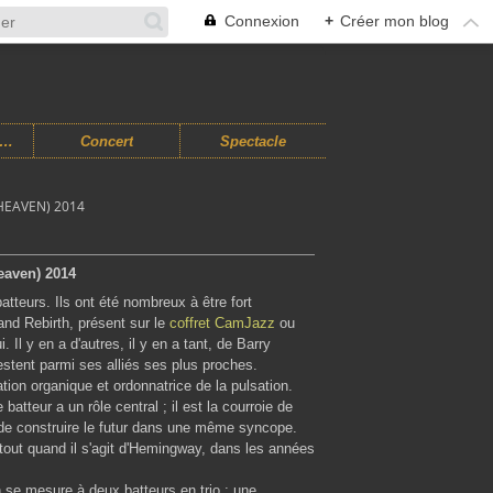
Connexion
+
Créer mon blog
usiques Improvisées
Concert
Spectacle
HEAVEN) 2014
eaven) 2014
tteurs. Ils ont été nombreux à être fort
and Rebirth, présent sur le
coffret CamJazz
ou
Il y en a d'autres, il y en a tant, de Barry
estent parmi ses alliés ses plus proches.
ion organique et ordonnatrice de la pulsation.
atteur a un rôle central ; il est la courroie de
t de construire le futur dans une même syncope.
rtout quand il s'agit d'Hemingway, dans les années
 se mesure à deux batteurs en trio ; une