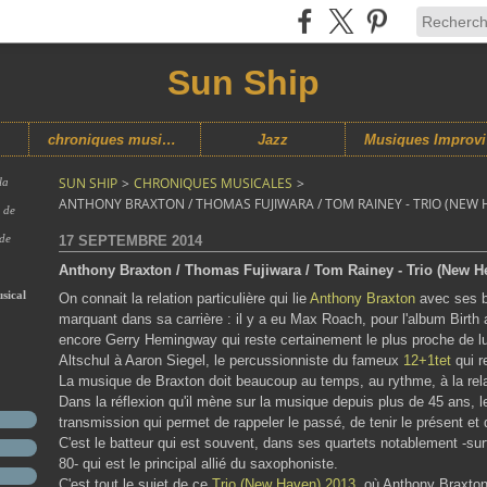
Sun Ship
chroniques musicales
Jazz
M
SUN SHIP
>
CHRONIQUES MUSICALES
>
la
ANTHONY BRAXTON / THOMAS FUJIWARA / TOM RAINEY - TRIO (NEW 
s de
 de
17 SEPTEMBRE 2014
Anthony Braxton / Thomas Fujiwara / Tom Rainey - Trio (New H
sical
On connait la relation particulière qui lie
Anthony Braxton
avec ses ba
marquant dans sa carrière : il y a eu Max Roach, pour l'album Birth 
encore Gerry Hemingway qui reste certainement le plus proche de lui. 
Altschul à Aaron Siegel, le percussionniste du fameux
12+1tet
qui r
La musique de Braxton doit beaucoup au temps, au rythme, à la relat
Dans la réflexion qu'il mène sur la musique depuis plus de 45 ans, le b
transmission qui permet de rappeler le passé, de tenir le présent e
C'est le batteur qui est souvent, dans ses quartets notablement -su
80- qui est le principal allié du saxophoniste.
C'est tout le sujet de ce
Trio (New Haven) 2013
, où Anthony Braxton