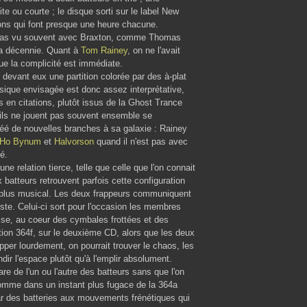
te ou courte ; le disque sorti sur le label New
ons qui font presque une heure chacune.
 a pas vu souvent avec Braxton, comme Thomas
 la décennie. Quant à
Tom Rainey
, on ne l'avait
ue la complicité est immédiate.
 devant eux une partition colorée par des à-plat
sique envisagée est donc assez interprétative,
en citations, plutôt issus de la Ghost Trance
'ils ne jouent pas souvent ensemble se
réé de nouvelles branches à sa galaxie : Rainey
Ho Bynum
et
Halvorson
quand il n'est pas avec
é.
ne relation tierce, telle que celle que l'on connait
 batteurs retrouvent parfois cette configuration
le plus musical. Les deux frappeurs communiquent
iste. Celui-ci sort pour l'occasion les membres
asse, au coeur des cymbales frottées et des
tion 364f, sur le deuxième CD, alors que les deux
apper lourdement, on pourrait trouver le chaos, les
ir l'espace plutôt qu'à l'emplir absolument.
pare de l'un ou l'autre des batteurs sans que l'on
 comme dans un instant plus fugace de la 364a
 par des batteries aux mouvements frénétiques qui