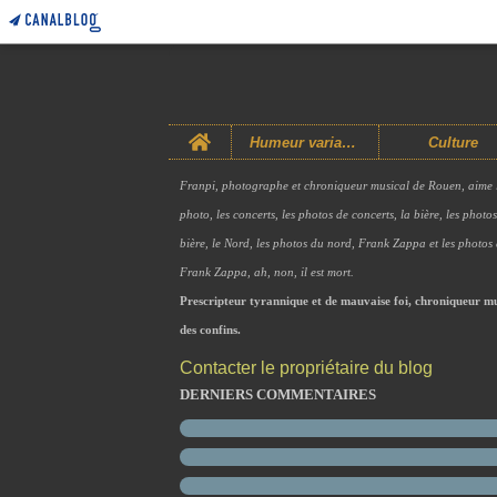
Home
Humeur variable
Culture
Franpi, photographe et chroniqueur musical de Rouen, aime 
photo, les concerts, les photos de concerts, la bière, les photo
bière, le Nord, les photos du nord, Frank Zappa et les photos
Frank Zappa, ah, non, il est mort.
Prescripteur tyrannique et de mauvaise foi, chroniqueur mu
des confins.
Contacter le propriétaire du blog
DERNIERS COMMENTAIRES