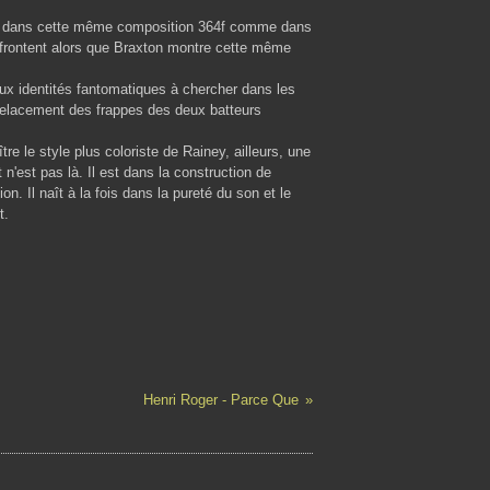
lto, dans cette même composition 364f comme dans
affrontent alors que Braxton montre cette même
aux identités fantomatiques à chercher dans les
relacement des frappes des deux batteurs
re le style plus coloriste de Rainey, ailleurs, une
 n'est pas là. Il est dans la construction de
n. Il naît à la fois dans la pureté du son et le
t.
Henri Roger - Parce Que