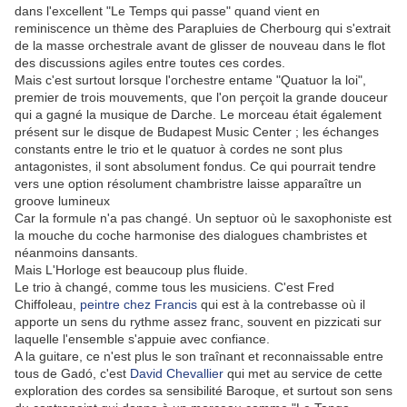
dans l'excellent "Le Temps qui passe" quand vient en
reminiscence un thème des Parapluies de Cherbourg qui s'extrait
de la masse orchestrale avant de glisser de nouveau dans le flot
des discussions agiles entre toutes ces cordes.
Mais c'est surtout lorsque l'orchestre entame "Quatuor la loi",
premier de trois mouvements, que l'on perçoit la grande douceur
qui a gagné la musique de Darche. Le morceau était également
présent sur le disque de Budapest Music Center ; les échanges
constants entre le trio et le quatuor à cordes ne sont plus
antagonistes, il sont absolument fondus. Ce qui pourrait tendre
vers une option résolument chambristre laisse apparaître un
groove lumineux
Car la formule n'a pas changé. Un septuor où le saxophoniste est
la mouche du coche harmonise des dialogues chambristes et
néanmoins dansants.
Mais L'Horloge est beaucoup plus fluide.
Le trio à changé, comme tous les musiciens. C'est Fred
Chiffoleau,
peintre chez Francis
qui est à la contrebasse où il
apporte un sens du rythme assez franc, souvent en pizzicati sur
laquelle l'ensemble s'appuie avec confiance.
A la guitare, ce n'est plus le son traînant et reconnaissable entre
tous de Gadó, c'est
David Chevallier
qui met au service de cette
exploration des cordes sa sensibilité Baroque, et surtout son sens