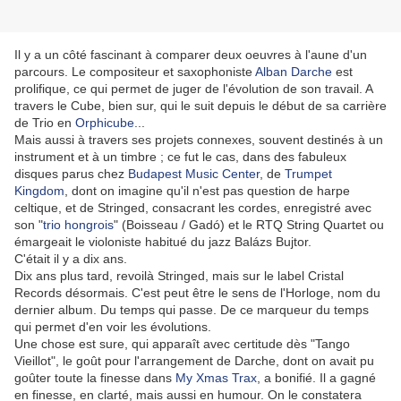
Il y a un côté fascinant à comparer deux oeuvres à l'aune d'un
parcours. Le compositeur et saxophoniste
Alban Darche
est
prolifique, ce qui permet de juger de l'évolution de son travail. A
travers le Cube, bien sur, qui le suit depuis le début de sa carrière
de Trio en
Orphicube
...
Mais aussi à travers ses projets connexes, souvent destinés à un
instrument et à un timbre ; ce fut le cas, dans des fabuleux
disques parus chez
Budapest Music Center
, de
Trumpet
Kingdom
, dont on imagine qu'il n'est pas question de harpe
celtique, et de Stringed, consacrant les cordes, enregistré avec
son "
trio hongrois
" (Boisseau / Gadó) et le RTQ String Quartet ou
émargeait le violoniste habitué du jazz Balázs Bujtor.
C'était il y a dix ans.
Dix ans plus tard, revoilà Stringed, mais sur le label Cristal
Records désormais. C'est peut être le sens de l'Horloge, nom du
dernier album. Du temps qui passe. De ce marqueur du temps
qui permet d'en voir les évolutions.
Une chose est sure, qui apparaît avec certitude dès "Tango
Vieillot", le goût pour l'arrangement de Darche, dont on avait pu
goûter toute la finesse dans
My Xmas Trax
, a bonifié. Il a gagné
en finesse, en clarté, mais aussi en humour. On le constatera