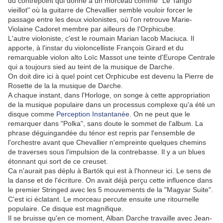
du contrepoint qui donne à un morceau comme "Le Tango
vieillot" où la guitarre de Chevallier semble vouloir forcer le
passage entre les deux violonistes, où l'on retrouve Marie-
Violaine Cadoret membre par ailleurs de l'Orphicube.
L'autre violoniste, c'est le roumain Marian Iacob Maciuca. Il
apporte, à l'instar du violoncelliste François Girard et du
remarquable violon alto Loïc Massot une teinte d'Europe Centrale
qui a toujours sied au teint de la musique de Darche.
On doit dire ici à quel point cet Orphicube est devenu la Pierre de
Rosette de la la musique de Darche.
A chaque instant, dans l'Horloge, on songe à cette appropriation
de la musique populaire dans un processus complexe qu'a été un
disque comme
Perception Instantanée
. On ne peut que le
remarquer dans "Polka", sans doute le sommet de l'album. La
phrase déguingandée du ténor est repris par l'ensemble de
l'orchestre avant que Chevallier n'empreinte quelques chemins
de traverses sous l'impulsion de la contrebasse. Il y a un blues
étonnant qui sort de ce creuset.
Ca n'aurait pas déplu à Bartók qui est à l'honneur ici. Le sens de
la danse et de l'écriture. On avait déjà perçu cette influence dans
le premier Stringed avec les 5 mouvements de la "Magyar Suite".
C'est ici éclatant. Le morceau percute ensuite une ritournelle
populaire. Ce disque est magnifique.
Il se bruisse qu'en ce moment, Alban Darche travaille avec Jean-