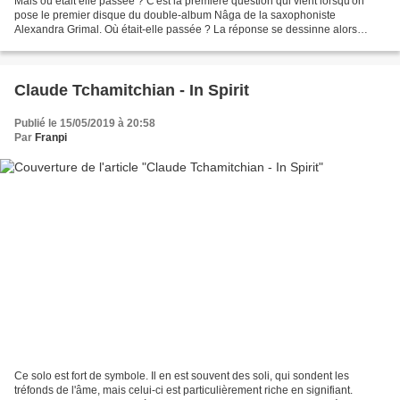
Mais où était elle passée ? C'est la première question qui vient lorsqu'on
pose le premier disque du double-album Nâga de la saxophoniste
Alexandra Grimal. Où était-elle passée ? La réponse se dessinne alors
qu'elle chante sur "Inti", dans les limbes...
Claude Tchamitchian - In Spirit
Publié le 15/05/2019 à 20:58
Par
Franpi
Ce solo est fort de symbole. Il en est souvent des soli, qui sondent les
tréfonds de l'âme, mais celui-ci est particulièrement riche en signifiant.