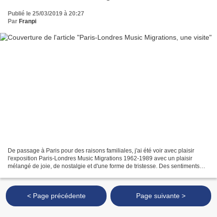
Publié le 25/03/2019 à 20:27
Par
Franpi
De passage à Paris pour des raisons familiales, j'ai été voir avec plaisir
l'exposition Paris-Londres Music Migrations 1962-1989 avec un plaisir
mélangé de joie, de nostalgie et d'une forme de tristesse. Des sentiments
mêlés donc, mais qui sont tous un...
< Page précédente
Page suivante >