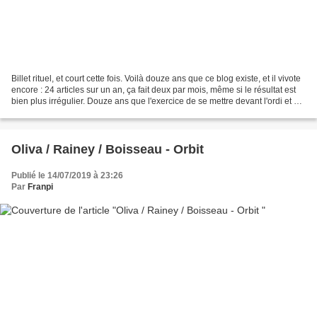
Billet rituel, et court cette fois. Voilà douze ans que ce blog existe, et il vivote
encore : 24 articles sur un an, ça fait deux par mois, même si le résultat est
bien plus irrégulier. Douze ans que l'exercice de se mettre devant l'ordi et de
tenter...
Oliva / Rainey / Boisseau - Orbit
Publié le 14/07/2019 à 23:26
Par
Franpi