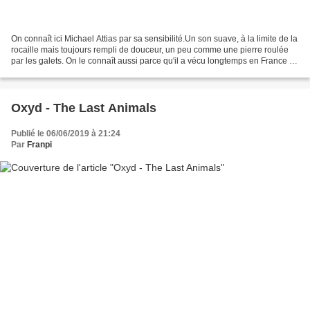
On connaît ici Michael Attias par sa sensibilité.Un son suave, à la limite de la
rocaille mais toujours rempli de douceur, un peu comme une pierre roulée
par les galets. On le connaît aussi parce qu'il a vécu longtemps en France et
y garde quelques attaches...
Oxyd - The Last Animals
Publié le 06/06/2019 à 21:24
Par
Franpi