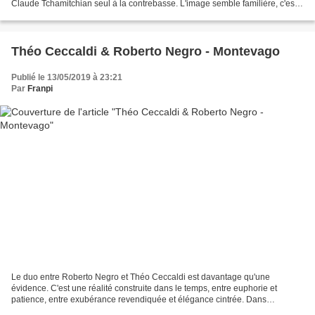
Claude Tchamitchian seul à la contrebasse. L'image semble familière, c'est
déjà la troisième fois qu'un...
Théo Ceccaldi & Roberto Negro - Montevago
Publié le 13/05/2019 à 23:21
Par
Franpi
Le duo entre Roberto Negro et Théo Ceccaldi est davantage qu'une
évidence. C'est une réalité construite dans le temps, entre euphorie et
patience, entre exubérance revendiquée et élégance cintrée. Dans
l'imagerie de ce duo, il y a l'Italie : celle de...