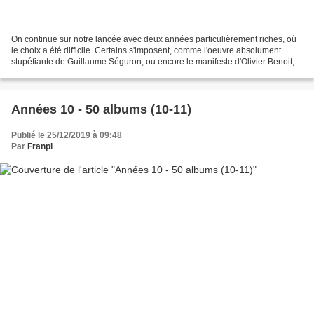
On continue sur notre lancée avec deux années particulièrement riches, où
le choix a été difficile. Certains s'imposent, comme l'oeuvre absolument
stupéfiante de Guillaume Séguron, ou encore le manifeste d'Olivier Benoit,
Feldspath. A mesure que la décennie...
Années 10 - 50 albums (10-11)
Publié le 25/12/2019 à 09:48
Par
Franpi