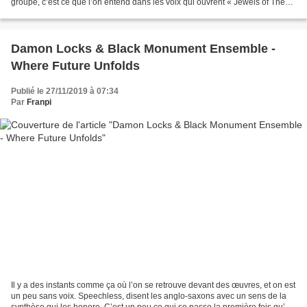
groupe, c’est ce que l’on entend dans les voix qui ouvrent « Jewels of The
Sky : inscription », comme...
Damon Locks & Black Monument Ensemble -
Where Future Unfolds
Publié le 27/11/2019 à 07:34
Par
Franpi
Il y a des instants comme ça où l’on se retrouve devant des œuvres, et on est
un peu sans voix. Speechless, disent les anglo-saxons avec un sens de la