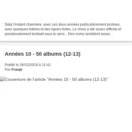
Déjà l'instant charnière, avec ces deux années particulièrement prolixes,
avec quelques totems et des lignes fortes. Le choix a été assez difficile et
paradoxalement tombait sous le sens... Des noms semblent assez
indélébiles sur la décennie ! Orchestre...
Années 10 - 50 albums (12-13)
Publié le 26/12/2019 à 11:41
Par
Franpi