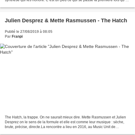
synthèse qui les honore. C’est un peu ce qui se passe la première fois qu’on
écoute le Black Monument...
Julien Desprez & Mette Rasmussen - The Hatch
Publié le 27/08/2019 à 08:05
Par
Franpi
The Hatch, la trappe. On ne saurait mieux dire. Mette Rasmussen et Julien
Desprez on le sens de la formule et elle est comme leur musique : sèche,
brute, précise, directe.La rencontre a lieu en 2016, au Music Unit de
Montreuil, ce n'est pas la première,...