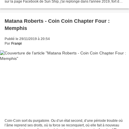
sur la page Facebook de Sun Ship, j'ai replongé dans l'année 2019, fort de
plus de 150 chroniques écrites...
Matana Roberts - Coin Coin Chapter Four :
Memphis
Publié le 29/11/2019 à 20:54
Par
Franpi
Coin-Coin sort du purgatoire. Ou d’un état second, d’une période trouble où
l’âme reprend ses droits, où la force se reconquiert, où elle fait à nouveau