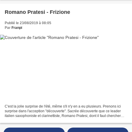
Romano Pratesi - Frizione
Publié le 23/08/2019 à 08:05
Par
Franpi
C'est la jolie surprise de l'été, même s'il n'y en a eu plusieurs. Prenons ici
surprise dans l'acception "découverte". Sacrée découverte que ce leader
italien saxophoniste et clarinettiste, Romano Pratesi, dont il faut chercher
loin pour trouver trace...