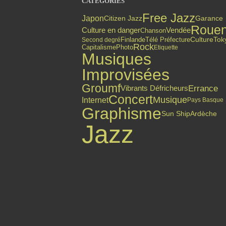
CATÉGORIES
Free Jazz
Japon
Citizen Jazz
Garance
Roue
Culture en danger
Vendée
Chanson
Finlande
Culture
Tok
Second degré
Télé Préfecture
Rock
Capitalisme
Photo
Etiquette
Musiques
Improvisées
Groumf
Errance
Vibrants Défricheurs
Concert
Musique
Internet
Pays Basque
Graphisme
Sun Ship
Ardèche
Jazz