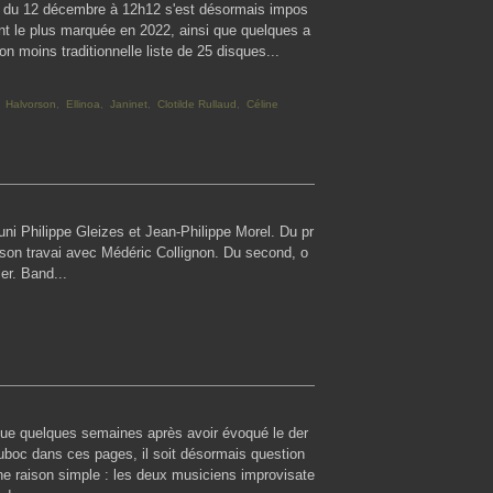
ate du 12 décembre à 12h12 s'est désormais impos
ont le plus marquée en 2022, ainsi que quelques a
non moins traditionnelle liste de 25 disques...
,
Halvorson
,
Ellinoa
,
Janinet
,
Clotilde Rullaud
,
Céline
uni Philippe Gleizes et Jean-Philippe Morel. Du pr
t son travai avec Médéric Collignon. Du second, o
ier. Band...
ue quelques semaines après avoir évoqué le der
uboc dans ces pages, il soit désormais question
ne raison simple : les deux musiciens improvisate