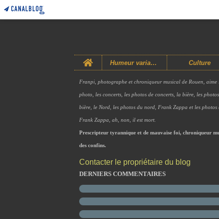
Home
Humeur variable
Culture
Franpi, photographe et chroniqueur musical de Rouen, aime 
photo, les concerts, les photos de concerts, la bière, les photo
bière, le Nord, les photos du nord, Frank Zappa et les photos
Frank Zappa, ah, non, il est mort.
Prescripteur tyrannique et de mauvaise foi, chroniqueur mu
des confins.
Contacter le propriétaire du blog
DERNIERS COMMENTAIRES