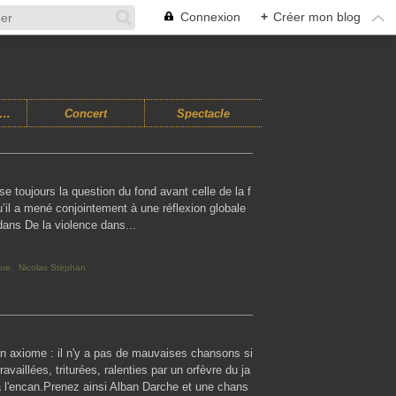
Connexion
+
Créer mon blog
usiques Improvisées
Concert
Spectacle
e toujours la question du fond avant celle de la f
qu’il a mené conjointement à une réflexion globale
 dans De la violence dans...
que
,
Nicolas Stéphan
à un axiome : il n'y a pas de mauvaises chansons si
ravaillées, triturées, ralenties par un orfèvre du ja
à l'encan.Prenez ainsi Alban Darche et une chans