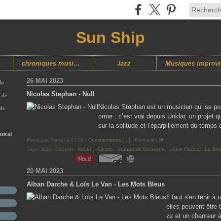
Sun Ship
chroniques musicales
Jazz
M
26 MAI 2023
la
Nicolas Stephan - Null
s de
Nicolas Stephan est un musicien qui se pos
 de
orme ; c’est vrai depuis Unklar, un projet 
sur la solitude et l’éparpillement du temps
sical
Posté par Franpi à 07:38 -
Commentaires [
…
]
- Permalien [
#
]
Tags:
Jazz
,
Concert
,
Rouen
,
Electro
,
Surnatural Orchestra
,
Home Factory
,
La Bri
20 MAI 2023
Alban Darche & Loïs Le Van - Les Mots Bleus
Il faut s'en tenir 
elles peuvent être t
zz et un chanteur 