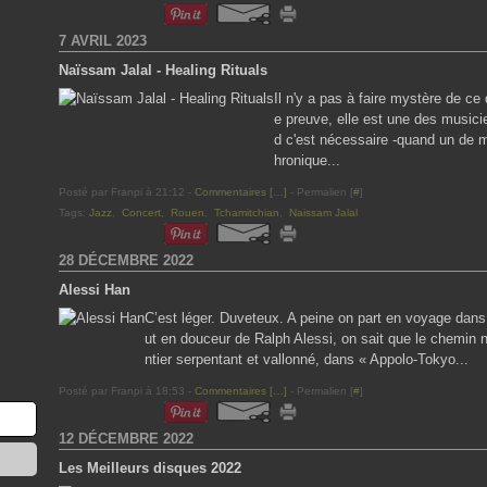
7 AVRIL 2023
Naïssam Jalal - Healing Rituals
Il n'y a pas à faire mystère de c
e preuve, elle est une des music
d c'est nécessaire -quand un de 
hronique...
Posté par Franpi à 21:12 -
Commentaires [
…
]
- Permalien [
#
]
Tags:
Jazz
,
Concert
,
Rouen
,
Tchamitchian
,
Naissam Jalal
28 DÉCEMBRE 2022
Alessi Han
C’est léger. Duveteux. A peine on part en voyage dans
ut en douceur de Ralph Alessi, on sait que le chemin
ntier serpentant et vallonné, dans « Appolo-Tokyo...
Posté par Franpi à 18:53 -
Commentaires [
…
]
- Permalien [
#
]
12 DÉCEMBRE 2022
Les Meilleurs disques 2022