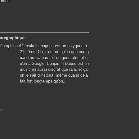
 dans...
horégraphique
L'icosikaihenagone est un polygone à
21 côtés. Ca, c'est ce qu'on apprend q
uand on n'a pas fait de géométrie et q
u'on a Google. Benjamin Duboc est un
musicien aussi discret que rare, et ça
on le sait d'instinct, même quand celà
fait fort longtemps qu'on...
>>