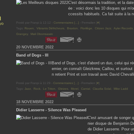
C'est désormais la tradition, et la d
ée : voici donc les 10 disques qui m'
ccessits habituels. Ca fait suite à la 
n
Posté par Franpi à 12:12 -
Commentaires [
…
]
- Permalien [
#
]
yo
Tags:
Rouen
,
Vibrants Défricheurs
,
Braxton
,
Florilège
,
Citizen Jazz
,
Ayler Records
Grangey
,
Mali Obomsawin
20 NOVEMBRE 2022
Band of Dogs - III
Band of Dogs, c'est d'abord un duo, celui qui ré
emier, on connaît Gleizkrew, Caillou, et surtou
n retient Print et son travail avec David Chevall
Posté par Franpi à 11:29 -
Commentaires [
…
]
- Permalien [
#
]
Tags:
Jazz
,
Rock
,
Le Triton
,
Gleizes
,
Morel
,
Cantal
,
Claudia Solal
,
Mike Ladd
18 NOVEMBRE 2022
Didier Lasserre - Silence Was Pleased
C'est amusant de songer q
nier disque de Benjamin D
de Didier Lasserre. Pour u