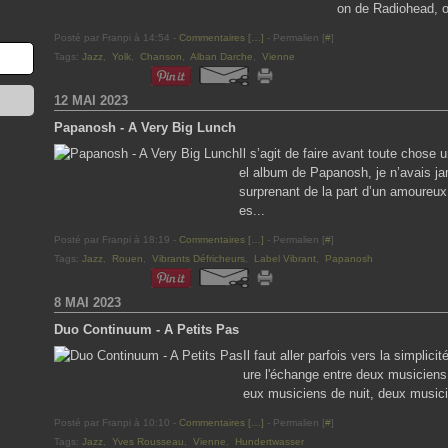
on de Radiohead, on
Posté par Franpi à 14:54 -
Commentaires [
…
]
- Permalien [
#
]
Tags:
Jazz
,
Yolk
,
Chanson
,
Alban Darche
,
Vienne
12 MAI 2023
Papanosh - A Very Big Lunch
Il s’agit de faire avant toute chose
el album de Papanosh, je n’avais jam
surprenant de la part d’un amoureux
es...
Posté par Franpi à 18:19 -
Commentaires [
…
]
- Permalien [
#
]
Tags:
Jazz
,
Rouen
,
Vibrants Défricheurs
,
Label Vibrant
,
Papanosh
8 MAI 2023
Duo Continuum - A Petits Pas
Il faut aller parfois vers la simpli
ure l'échange entre deux musiciens 
eux musiciens de nuit, deux musicie
Posté par Franpi à 10:10 -
Commentaires [
…
]
- Permalien [
#
]
Tags:
Jazz
,
Yves Rousseau
,
Vienne
,
Hundertwasser