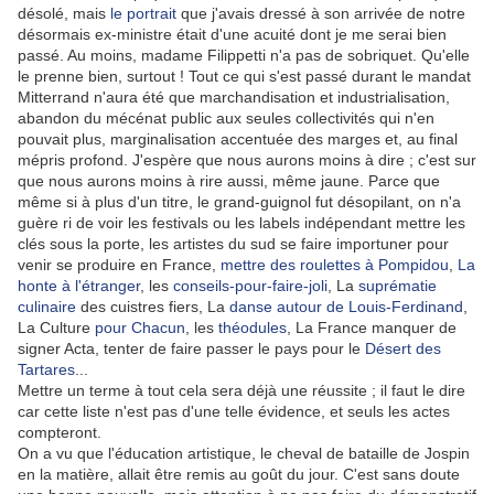
désolé, mais
le portrait
que j'avais dressé à son arrivée de notre
désormais ex-ministre était d'une acuité dont je me serai bien
passé. Au moins, madame Filippetti n'a pas de sobriquet. Qu'elle
le prenne bien, surtout ! Tout ce qui s'est passé durant le mandat
Mitterrand n'aura été que marchandisation et industrialisation,
abandon du mécénat public aux seules collectivités qui n'en
pouvait plus, marginalisation accentuée des marges et, au final
mépris profond. J'espère que nous aurons moins à dire ; c'est sur
que nous aurons moins à rire aussi, même jaune. Parce que
même si à plus d'un titre, le grand-guignol fut désopilant, on n'a
guère ri de voir les festivals ou les labels indépendant mettre les
clés sous la porte, les artistes du sud se faire importuner pour
venir se produire en France,
mettre des roulettes à Pompidou
,
La
honte à l'étranger
, les
conseils-pour-faire-joli
, La
suprématie
culinaire
des cuistres fiers, La
danse autour de Louis-Ferdinand
,
La Culture
pour Chacun
, les
théodules
, La France manquer de
signer Acta, tenter de faire passer le pays pour le
Désert des
Tartares
...
Mettre un terme à tout cela sera déjà une réussite ; il faut le dire
car cette liste n'est pas d'une telle évidence, et seuls les actes
compteront.
On a vu que l'éducation artistique, le cheval de bataille de Jospin
en la matière, allait être remis au goût du jour. C'est sans doute