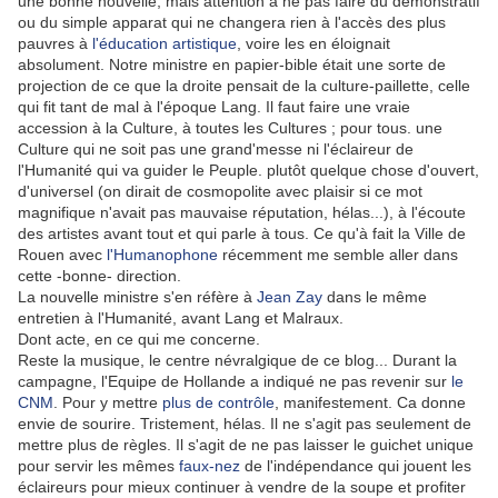
une bonne nouvelle, mais attention à ne pas faire du démonstratif
ou du simple apparat qui ne changera rien à l'accès des plus
pauvres à
l'éducation artistique
, voire les en éloignait
absolument. Notre ministre en papier-bible était une sorte de
projection de ce que la droite pensait de la culture-paillette, celle
qui fit tant de mal à l'époque Lang. Il faut faire une vraie
accession à la Culture, à toutes les Cultures ; pour tous. une
Culture qui ne soit pas une grand'messe ni l'éclaireur de
l'Humanité qui va guider le Peuple. plutôt quelque chose d'ouvert,
d'universel (on dirait de cosmopolite avec plaisir si ce mot
magnifique n'avait pas mauvaise réputation, hélas...), à l'écoute
des artistes avant tout et qui parle à tous. Ce qu'à fait la Ville de
Rouen avec
l'Humanophone
récemment me semble aller dans
cette -bonne- direction.
La nouvelle ministre s'en réfère à
Jean Zay
dans le même
entretien à l'Humanité, avant Lang et Malraux.
Dont acte, en ce qui me concerne.
Reste la musique, le centre névralgique de ce blog... Durant la
campagne, l'Equipe de Hollande a indiqué ne pas revenir sur
le
CNM
. Pour y mettre
plus de contrôle
, manifestement. Ca donne
envie de sourire. Tristement, hélas. Il ne s'agit pas seulement de
mettre plus de règles. Il s'agit de ne pas laisser le guichet unique
pour servir les mêmes
faux-nez
de l'indépendance qui jouent les
éclaireurs pour mieux continuer à vendre de la soupe et profiter