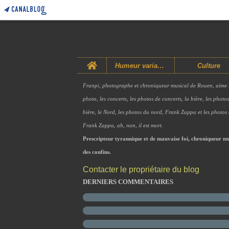
Home
Humeur variable
Culture
Franpi, photographe et chroniqueur musical de Rouen, aime 
photo, les concerts, les photos de concerts, la bière, les photo
bière, le Nord, les photos du nord, Frank Zappa et les photos
Frank Zappa, ah, non, il est mort.
Prescripteur tyrannique et de mauvaise foi, chroniqueur mu
des confins.
Contacter le propriétaire du blog
DERNIERS COMMENTAIRES