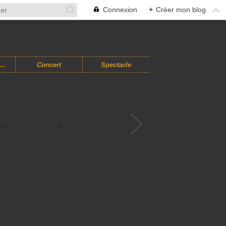
Connexion
+
Créer mon blog
usiques Improvisées
Concert
Spectacle