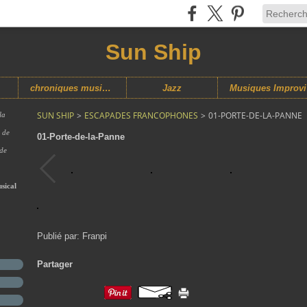
Sun Ship
chroniques musicales
Jazz
M
SUN SHIP
>
ESCAPADES FRANCOPHONES
>
01-PORTE-DE-LA-PANNE
la
s de
01-Porte-de-la-Panne
 de
sical
Publié par: Franpi
Partager