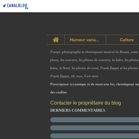
Home
Humeur variable
Culture
Franpi, photographe et chroniqueur musical de Rouen, aime 
photo, les concerts, les photos de concerts, la bière, les photo
bière, le Nord, les photos du nord, Frank Zappa et les photos
Frank Zappa, ah, non, il est mort.
Prescripteur tyrannique et de mauvaise foi, chroniqueur mu
des confins.
Contacter le propriétaire du blog
DERNIERS COMMENTAIRES