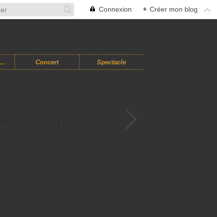
Connexion
+
Créer mon blog
usiques Improvisées
Concert
Spectacle