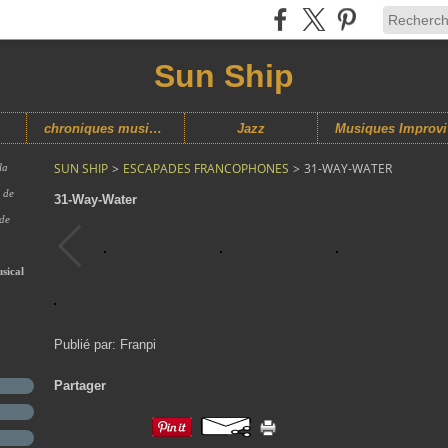
Sun Ship
chroniques musicales
Jazz
M
SUN SHIP
>
ESCAPADES FRANCOPHONES
>
31-WAY-WATER
la
s de
31-Way-Water
 de
sical
Publié par: Franpi
Partager