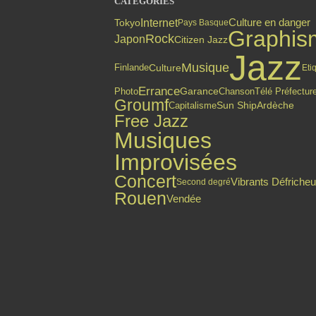
CATÉGORIES
Internet
Culture en danger
Tokyo
Pays Basque
Graphis
Rock
Japon
Citizen Jazz
Jazz
Musique
Finlande
Culture
Eti
Errance
Photo
Garance
Chanson
Télé Préfectur
Groumf
Capitalisme
Sun Ship
Ardèche
Free Jazz
Musiques
Improvisées
Concert
Vibrants Défricheu
Second degré
Rouen
Vendée