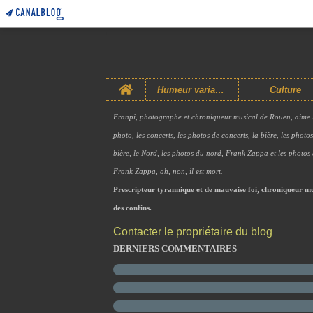
Home
Humeur variable
Culture
Franpi, photographe et chroniqueur musical de Rouen, aime 
photo, les concerts, les photos de concerts, la bière, les photo
bière, le Nord, les photos du nord, Frank Zappa et les photos
Frank Zappa, ah, non, il est mort.
Prescripteur tyrannique et de mauvaise foi, chroniqueur mu
des confins.
Contacter le propriétaire du blog
DERNIERS COMMENTAIRES