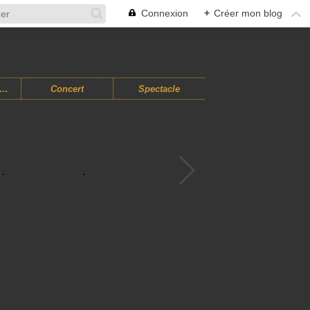
Connexion
+
Créer mon blog
usiques Improvisées
Concert
Spectacle