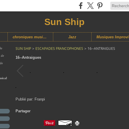
Sun Ship
chroniques musicales
Jazz
M
SUN SHIP
>
ESCAPADES FRANCOPHONES
>
16--ANTRAIGUES
la
s de
16--Antraigues
 de
sical
Publié par: Franpi
Partager