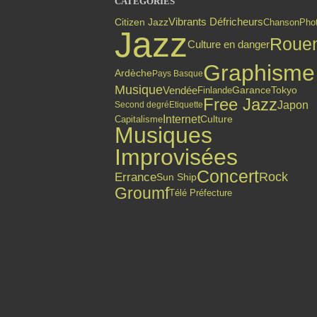
CATÉGORIES
Citizen Jazz
Vibrants Défricheurs
Chanson
Pho
Jazz
Roue
Culture en danger
Graphisme
Ardèche
Pays Basque
Musique
Vendée
Finlande
Garance
Tokyo
Free Jazz
Japon
Second degré
Etiquette
Internet
Capitalisme
Culture
Musiques
Improvisées
Concert
Errance
Rock
Sun Ship
Groumf
Télé Préfecture
Top articles