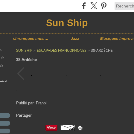
Sun Ship
chroniques musicales
Jazz
M
SUN SHIP
>
ESCAPADES FRANCOPHONES
>
38-ARDÈCHE
la
s de
38-Ardèche
 de
sical
Publié par: Franpi
Partager