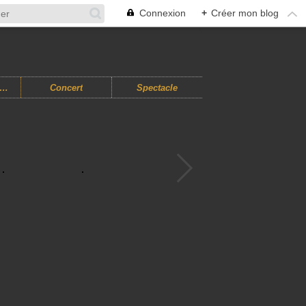
Connexion
+
Créer mon blog
usiques Improvisées
Concert
Spectacle