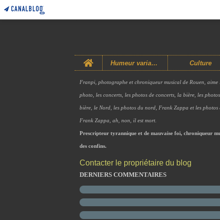
Home
Humeur variable
Culture
Franpi, photographe et chroniqueur musical de Rouen, aime 
photo, les concerts, les photos de concerts, la bière, les photo
bière, le Nord, les photos du nord, Frank Zappa et les photos
Frank Zappa, ah, non, il est mort.
Prescripteur tyrannique et de mauvaise foi, chroniqueur mu
des confins.
Contacter le propriétaire du blog
DERNIERS COMMENTAIRES