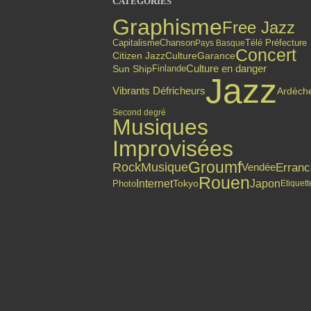
CATÉGORIES
Graphisme
Free Jazz
Capitalisme
Chanson
Pays Basque
Télé Préfecture
Concert
Citizen Jazz
Culture
Garance
Culture en danger
Finlande
Sun Ship
Jazz
Vibrants Défricheurs
Ardèch
Second degré
Musiques
Improvisées
Groumf
Rock
Musique
Erranc
Vendée
Rouen
Internet
Japon
Photo
Tokyo
Etiquett
Top articles