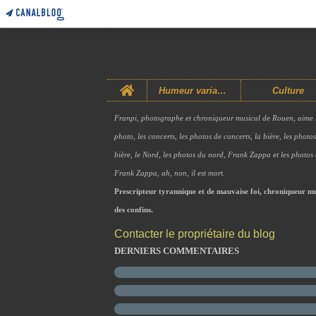
Home
Humeur variable
Culture
Franpi, photographe et chroniqueur musical de Rouen, aime 
photo, les concerts, les photos de concerts, la bière, les photo
bière, le Nord, les photos du nord, Frank Zappa et les photos
Frank Zappa, ah, non, il est mort.
Prescripteur tyrannique et de mauvaise foi, chroniqueur mu
des confins.
Contacter le propriétaire du blog
DERNIERS COMMENTAIRES