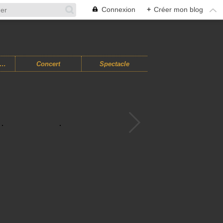
Connexion
+
Créer mon blog
usiques Improvisées
Concert
Spectacle