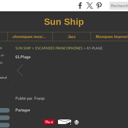
Sun Ship
chroniques musicales
Jazz
M
SUN SHIP
>
ESCAPADES FRANCOPHONES
>
61-PLAGE
la
s de
61-Plage
 de
sical
Publié par: Franpi
Partager