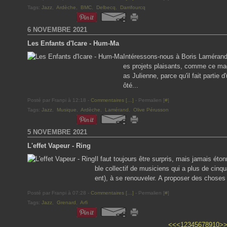
Tags:
Jazz
,
Ardèche
,
BMC
,
Delbecq
,
Darrifourcq
6 NOVEMBRE 2021
Les Enfants d'Icare - Hum-Ma
Intéressons-nous à Boris Lamérand
es projets plaisants, comme ce ma
as Julienne, parce qu'il fait partie
ôté...
Posté par Franpi à 12:18 -
Commentaires [
…
]
- Permalien [
#
]
Tags:
Jazz
,
Musique
,
Ardèche
,
Lamérand
,
Olive Pérusson
5 NOVEMBRE 2021
L'effet Vapeur - Ring
Il faut toujours être surpris, mais jamais ét
ble collectif de musiciens qui a plus de cinq
ent), à se renouveler. A proposer des choses
Posté par Franpi à 07:28 -
Commentaires [
…
]
- Permalien [
#
]
Tags:
Jazz
,
Grenard
,
Arfi
20
30
40
50
60
70
80
90
100
<<
<
1
2
3
4
5
6
7
8
9
10
>