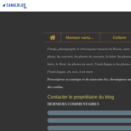
Home
Humeur variable
Culture
Franpi, photographe et chroniqueur musical de Rouen, aime 
photo, les concerts, les photos de concerts, la bière, les photo
bière, le Nord, les photos du nord, Frank Zappa et les photos
Frank Zappa, ah, non, il est mort.
Prescripteur tyrannique et de mauvaise foi, chroniqueur mu
des confins.
Contacter le propriétaire du blog
DERNIERS COMMENTAIRES