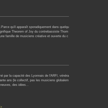
.Parce qu'il apparaît sporadiquement dans quelqu
gnifique Theorem of Joy du contrebassiste Thom
 d'une famille de musiciens créative et ouverte du c
onné par la capacité des Lyonnais de l'ARFI, vénéra
uante ans (le collectif, pas les musiciens globalem
 neuves, des idées...
>>