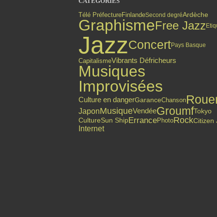
CATÉGORIES
Finlande
Ardèche
Télé Préfecture
Second degré
Graphisme
Free Jazz
Etiq
Jazz
Concert
Pays Basque
Vibrants Défricheurs
Capitalisme
Musiques
Improvisées
Roue
Culture en danger
Garance
Chanson
Groumf
Musique
Japon
Vendée
Tokyo
Errance
Rock
Citizen
Culture
Sun Ship
Photo
Internet