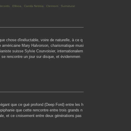
ecords
,
Ellinoa
,
Camila Nebbia
,
Clermont
,
Surnatural
lque chose d'inéluctable, voire de naturelle, à ce q
ste américaine Mary Halvorson, charismatique musi
pianiste suisse Sylvie Courvoisier, internationalem
, se rencontre un jour sur disque, et évidemmen
 élégant que ce gué profond (Deep Ford) entre les h
iphanie que cette rencontre entre trois grands n
le, et ce croisement entre deux générations pas