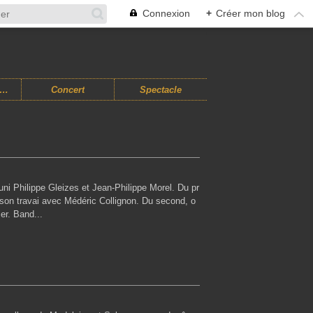
Connexion
+
Créer mon blog
usiques Improvisées
Concert
Spectacle
uni Philippe Gleizes et Jean-Philippe Morel. Du pr
t son travai avec Médéric Collignon. Du second, o
ier. Band...