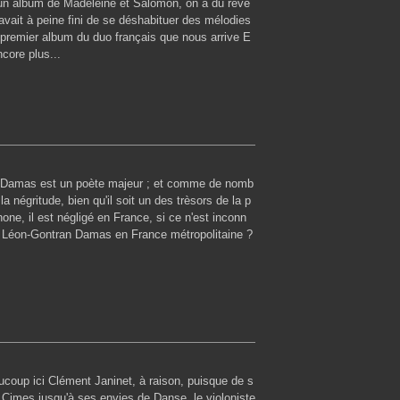
n album de Madeleine et Salomon, on a du rêve
 avait à peine fini de se déshabituer des mélodies
premier album du duo français que nous arrive E
core plus...
 Damas est un poète majeur ; et comme de nomb
la négritude, bien qu'il soit un des trèsors de la p
one, il est négligé en France, si ce n'est inconn
 Léon-Gontran Damas en France métropolitaine ?
coup ici Clément Janinet, à raison, puisque de s
 Cimes jusqu'à ses envies de Danse, le violoniste