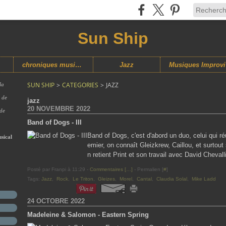
Sun Ship
chroniques musicales
Jazz
M
SUN SHIP
>
CATEGORIES
>
JAZZ
la
s de
jazz
20 NOVEMBRE 2022
 de
Band of Dogs - III
Band of Dogs, c'est d'abord un duo, celui qui ré
sical
emier, on connaît Gleizkrew, Caillou, et surtou
n retient Print et son travail avec David Chevall
Posté par Franpi à 11:29 -
Commentaires [
…
]
- Permalien [
#
]
Tags:
Jazz
,
Rock
,
Le Triton
,
Gleizes
,
Morel
,
Cantal
,
Claudia Solal
,
Mike Ladd
24 OCTOBRE 2022
Madeleine & Salomon - Eastern Spring