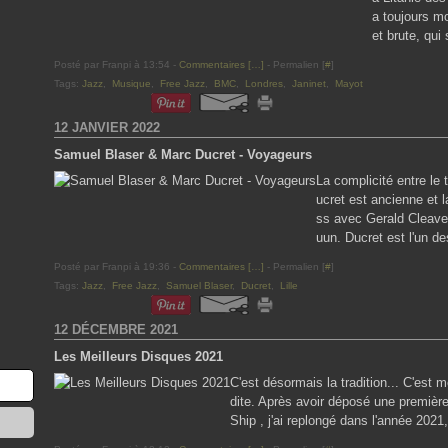
a toujours mo
et brute, qui
Posté par Franpi à 13:54 -
Commentaires [
…
]
- Permalien [
#
]
Tags:
Jazz
,
Musique
,
Free Jazz
,
BMC
,
Londres
,
Janinet
,
Mayot
12 JANVIER 2022
Samuel Blaser & Marc Ducret - Voyageurs
La complicité entre le
ucret est ancienne et
ss avec Gerald Cleaver,
uun. Ducret est l'un de
Posté par Franpi à 19:36 -
Commentaires [
…
]
- Permalien [
#
]
Tags:
Jazz
,
Free Jazz
,
Samuel Blaser
,
Ducret
,
Lille
12 DÉCEMBRE 2021
Les Meilleurs Disques 2021
C'est désormais la tradition... C'est 
dite. Après avoir déposé une premièr
Ship , j'ai replongé dans l'année 2021,