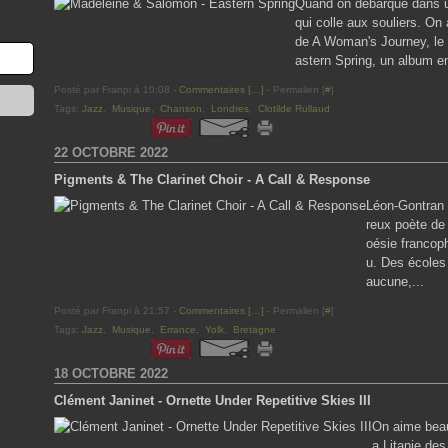
Quand on débarque dans u
qui colle aux souliers. On
de A Woman's Journey, le 
astern Spring, un album en
Posté par Franpi à 10:08 -
Commentaires [
…
]
- Permalien [
#
]
Tags:
Jazz
,
Musique
,
Chanson
,
Londres
,
Clotilde Rullaud
22 OCTOBRE 2022
Pigments & The Clarinet Choir - A Call & Response
Léon-Gontran
reux poète de 
oésie francoph
u. Des écoles
aucune,...
Posté par Franpi à 21:57 -
Commentaires [
…
]
- Permalien [
#
]
Tags:
Jazz
,
Musique
,
Errance
,
Yolk
,
Bretagne
18 OCTOBRE 2022
Clément Janinet - Ornette Under Repetitive Skies III
On aime beau
a Litanie des