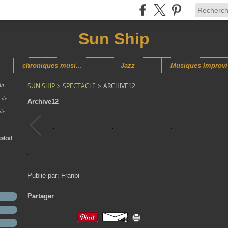
Sun Ship
chroniques musicales
Jazz
M
SUN SHIP
>
SPECTACLE
>
ARCHIVE12
la
s de
Archive12
 de
sical
Publié par: Franpi
Partager