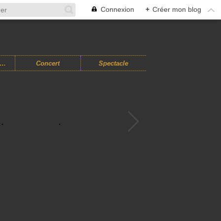
Connexion
+
Créer mon blog
usiques Improvisées
Concert
Spectacle