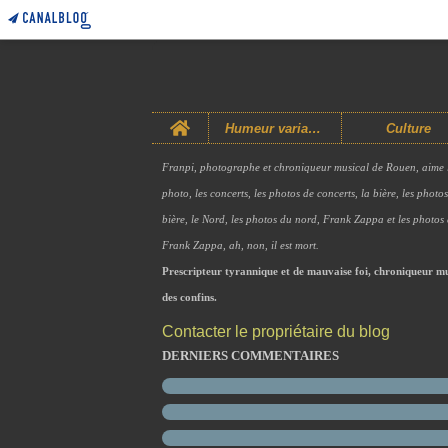
Home
Humeur variable
Culture
Franpi, photographe et chroniqueur musical de Rouen, aime 
photo, les concerts, les photos de concerts, la bière, les photo
bière, le Nord, les photos du nord, Frank Zappa et les photos
Frank Zappa, ah, non, il est mort.
Prescripteur tyrannique et de mauvaise foi, chroniqueur mu
des confins.
Contacter le propriétaire du blog
DERNIERS COMMENTAIRES