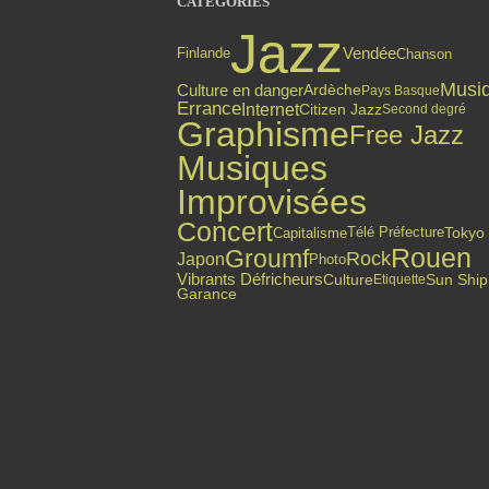
CATÉGORIES
Jazz
Finlande
Vendée
Chanson
Musi
Culture en danger
Ardèche
Pays Basque
Errance
Internet
Citizen Jazz
Second degré
Graphisme
Free Jazz
Musiques
Improvisées
Concert
Capitalisme
Tokyo
Télé Préfecture
Rouen
Groumf
Rock
Japon
Photo
Vibrants Défricheurs
Culture
Sun Ship
Etiquette
Garance
Top articles