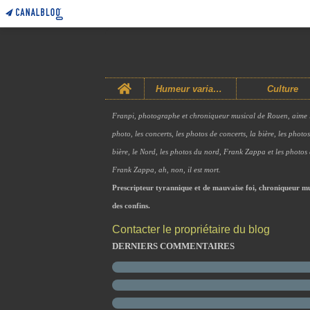
Home
Humeur variable
Culture
Franpi, photographe et chroniqueur musical de Rouen, aime 
photo, les concerts, les photos de concerts, la bière, les photo
bière, le Nord, les photos du nord, Frank Zappa et les photos
Frank Zappa, ah, non, il est mort.
Prescripteur tyrannique et de mauvaise foi, chroniqueur mu
des confins.
Contacter le propriétaire du blog
DERNIERS COMMENTAIRES