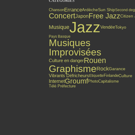
CATÉGORIES
Errance
Chanson
Ardèche
Sun Ship
Second deg
Concert
Free Jazz
Japon
Citizen
Jazz
Musique
Vendée
Tokyo
Pays Basque
Musiques
Improvisées
Rouen
Culture en danger
Graphisme
Rock
Garance
Vibrants Défricheurs
Finlande
Culture
Etiquette
Groumf
Internet
Photo
Capitalisme
Télé Préfecture