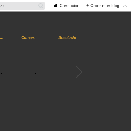
Connexion
+
Créer mon blog
usiques Improvisées
Concert
Spectacle