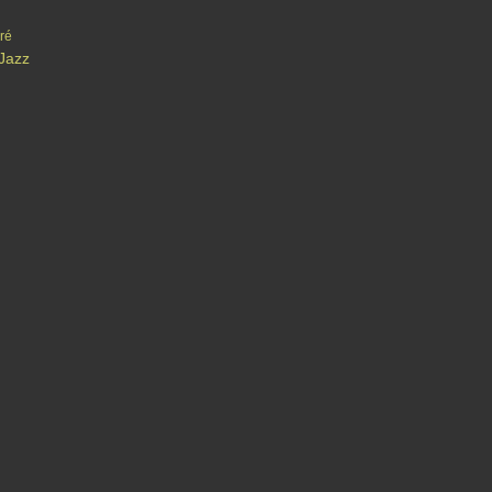
ré
 Jazz