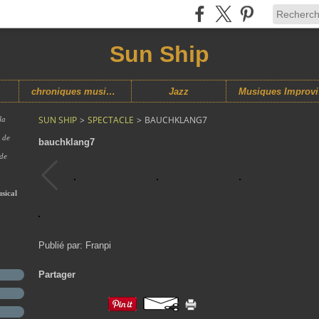
Sun Ship
chroniques musicales
Jazz
M
SUN SHIP
>
SPECTACLE
>
BAUCHKLANG7
la
s de
bauchklang7
 de
sical
Publié par: Franpi
Partager