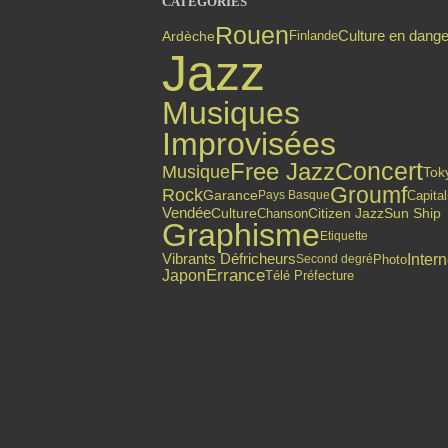
CATÉGORIES
Rouen
Culture en dange
Finlande
Ardèche
Jazz
Musiques
Improvisées
Free Jazz
Concert
Musique
Tok
Groumf
Rock
Garance
Capita
Pays Basque
Vendée
Citizen Jazz
Culture
Chanson
Sun Ship
Graphisme
Etiquette
Intern
Vibrants Défricheurs
Photo
Second degré
Errance
Japon
Télé Préfecture
Top articles