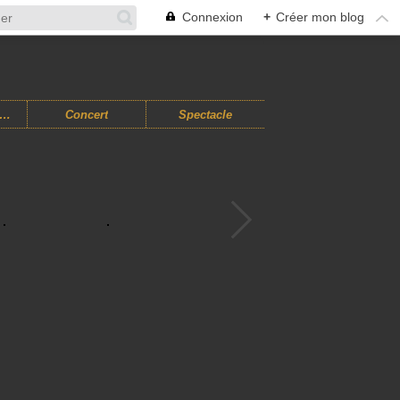
Connexion
+
Créer mon blog
usiques Improvisées
Concert
Spectacle