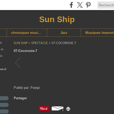
Sun Ship
chroniques musicales
Jazz
M
SUN SHIP
>
SPECTACLE
>
07-COCOROSIE-7
la
s de
07-Cocorosie-7
 de
sical
Publié par: Franpi
Partager