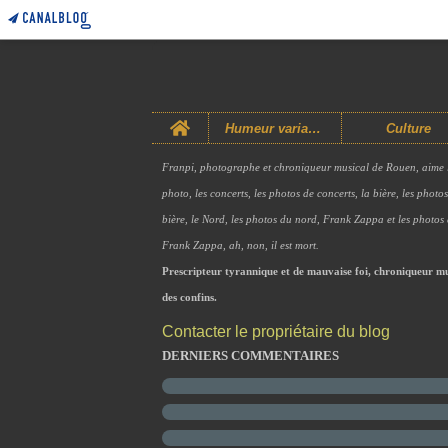
Home
Humeur variable
Culture
Franpi, photographe et chroniqueur musical de Rouen, aime 
photo, les concerts, les photos de concerts, la bière, les photo
bière, le Nord, les photos du nord, Frank Zappa et les photos
Frank Zappa, ah, non, il est mort.
Prescripteur tyrannique et de mauvaise foi, chroniqueur mu
des confins.
Contacter le propriétaire du blog
DERNIERS COMMENTAIRES