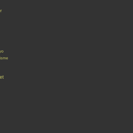
r
yo
lisme
et
Contact
Signaler un abus
C.G.U.
Cookies et données personnelles
Préféren