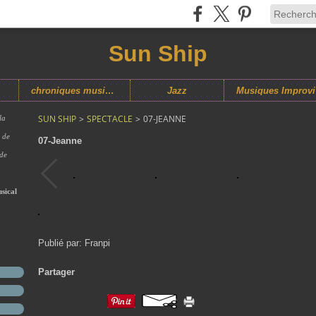
Sun Ship
chroniques musicales
Jazz
M
SUN SHIP
>
SPECTACLE
>
07-JEANNE
la
s de
07-Jeanne
 de
sical
Publié par: Franpi
Partager