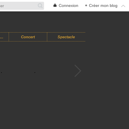
Connexion
+
Créer mon blog
usiques Improvisées
Concert
Spectacle