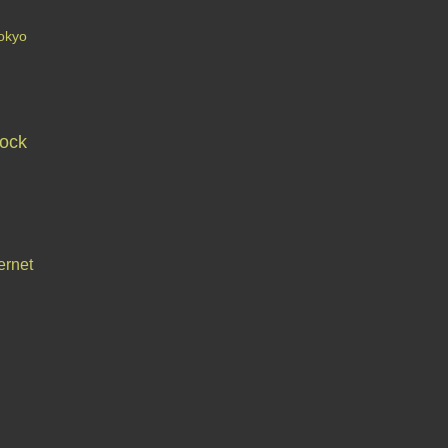
okyo
ock
ernet
Contact
Signaler un abus
C.G.U.
Cookies et données personnelles
Préféren