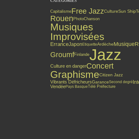
CATÉGORIES
Free Jazz
Capitalisme
Culture
Sun Ship
T
Rouen
Photo
Chanson
Musiques
Improvisées
Errance
Musique
R
Japon
Ardèche
Etiquette
Jazz
Groumf
Finlande
Concert
Culture en danger
Graphisme
Citizen Jazz
Int
Vibrants Défricheurs
Garance
Second degré
Vendée
Pays Basque
Télé Préfecture
Top articles