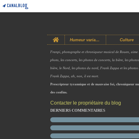
Home
Humeur variable
Culture
Franpi, photographe et chroniqueur musical de Rouen, aime 
photo, les concerts, les photos de concerts, la bière, les photo
bière, le Nord, les photos du nord, Frank Zappa et les photos
Frank Zappa, ah, non, il est mort.
Prescripteur tyrannique et de mauvaise foi, chroniqueur mu
des confins.
Contacter le propriétaire du blog
DERNIERS COMMENTAIRES