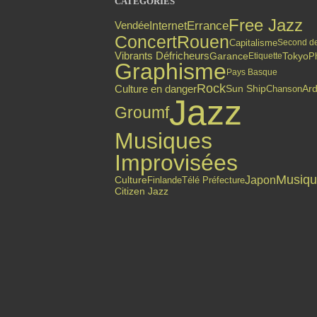
CATÉGORIES
Free Jazz
Errance
Internet
Vendée
Concert
Rouen
Capitalisme
Second d
Vibrants Défricheurs
Garance
Tokyo
P
Etiquette
Graphisme
Pays Basque
Rock
Culture en danger
Sun Ship
Chanson
Ar
Jazz
Groumf
Musiques
Improvisées
Musiq
Japon
Finlande
Culture
Télé Préfecture
Citizen Jazz
Top articles