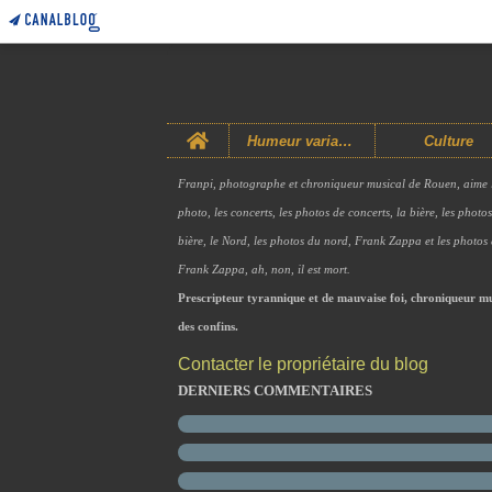
Home
Humeur variable
Culture
Franpi, photographe et chroniqueur musical de Rouen, aime 
photo, les concerts, les photos de concerts, la bière, les photo
bière, le Nord, les photos du nord, Frank Zappa et les photos
Frank Zappa, ah, non, il est mort.
Prescripteur tyrannique et de mauvaise foi, chroniqueur mu
des confins.
Contacter le propriétaire du blog
DERNIERS COMMENTAIRES