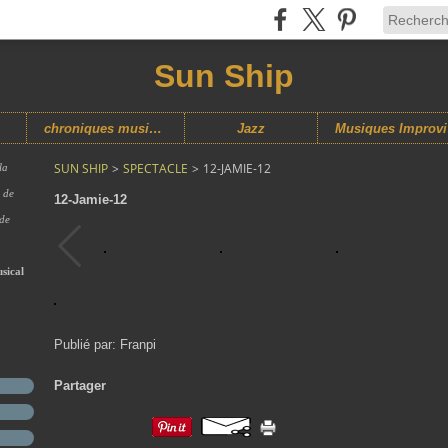
Sun Ship
chroniques musicales
Jazz
M
SUN SHIP
>
SPECTACLE
>
12-JAMIE-12
la
s de
12-Jamie-12
 de
sical
Publié par: Franpi
Partager