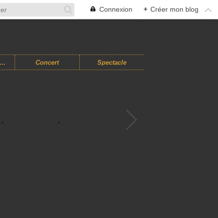
Connexion
+
Créer mon blog
usiques Improvisées
Concert
Spectacle