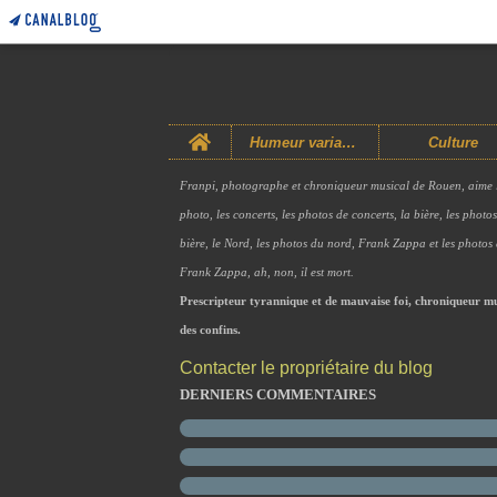
Home
Humeur variable
Culture
Franpi, photographe et chroniqueur musical de Rouen, aime 
photo, les concerts, les photos de concerts, la bière, les photo
bière, le Nord, les photos du nord, Frank Zappa et les photos
Frank Zappa, ah, non, il est mort.
Prescripteur tyrannique et de mauvaise foi, chroniqueur mu
des confins.
Contacter le propriétaire du blog
DERNIERS COMMENTAIRES