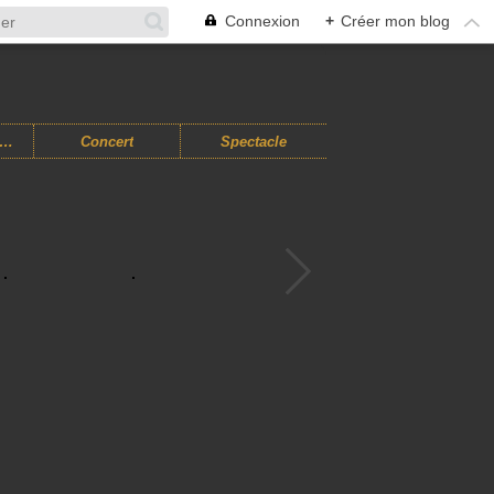
Connexion
+
Créer mon blog
usiques Improvisées
Concert
Spectacle