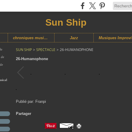
Sun Ship
chroniques musicales
Jazz
M
SUN SHIP
>
SPECTACLE
>
26-HUMANOPHONE
la
s de
26-Humanophone
 de
sical
Publié par: Franpi
Partager