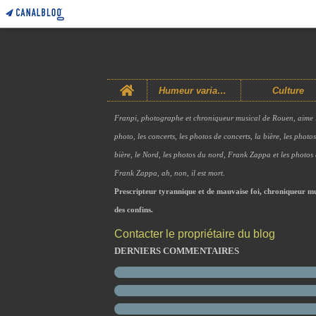
Home
Humeur variable
Culture
Franpi, photographe et chroniqueur musical de Rouen, aime 
photo, les concerts, les photos de concerts, la bière, les photo
bière, le Nord, les photos du nord, Frank Zappa et les photos
Frank Zappa, ah, non, il est mort.
Prescripteur tyrannique et de mauvaise foi, chroniqueur mu
des confins.
Contacter le propriétaire du blog
DERNIERS COMMENTAIRES