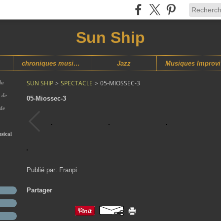
Sun Ship
chroniques musicales
Jazz
M
SUN SHIP
>
SPECTACLE
>
05-MIOSSEC-3
la
s de
05-Miossec-3
 de
sical
Publié par: Franpi
Partager