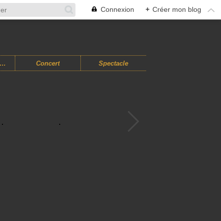
Connexion
+
Créer mon blog
usiques Improvisées
Concert
Spectacle