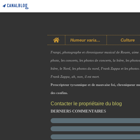
Home
Humeur variable
Culture
Franpi, photographe et chroniqueur musical de Rouen, aime 
photo, les concerts, les photos de concerts, la bière, les photo
bière, le Nord, les photos du nord, Frank Zappa et les photos
Frank Zappa, ah, non, il est mort.
Prescripteur tyrannique et de mauvaise foi, chroniqueur mu
des confins.
Contacter le propriétaire du blog
DERNIERS COMMENTAIRES