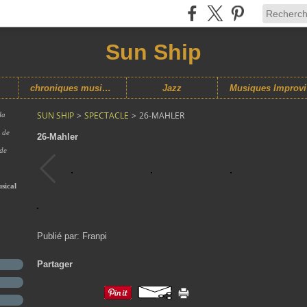
Sun Ship
chroniques musicales
Jazz
M
SUN SHIP
>
SPECTACLE
>
26-MAHLER
la
s de
26-Mahler
 de
sical
Publié par: Franpi
Partager