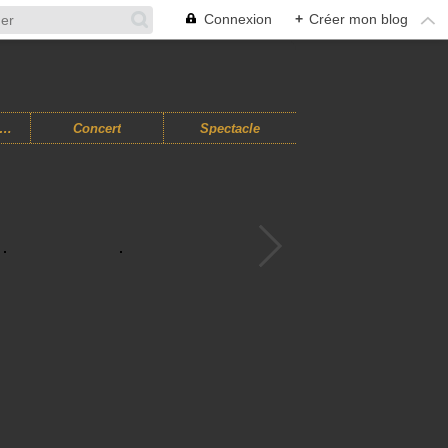
Connexion
+
Créer mon blog
usiques Improvisées
Concert
Spectacle