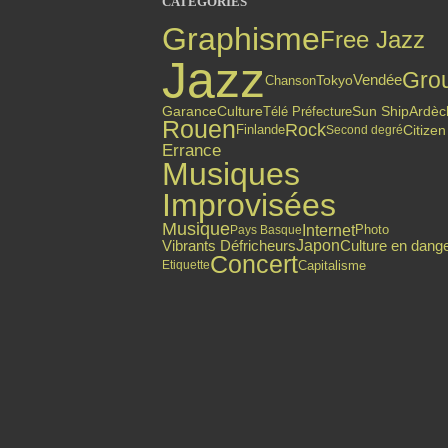
CATÉGORIES
Graphisme
Free Jazz
Jazz
Gro
Vendée
Chanson
Tokyo
Garance
Culture
Sun Ship
Ardèc
Télé Préfecture
Rouen
Rock
Finlande
Citizen
Second degré
Errance
Musiques
Improvisées
Musique
Internet
Photo
Pays Basque
Culture en dang
Japon
Vibrants Défricheurs
Concert
Capitalisme
Etiquette
Top articles