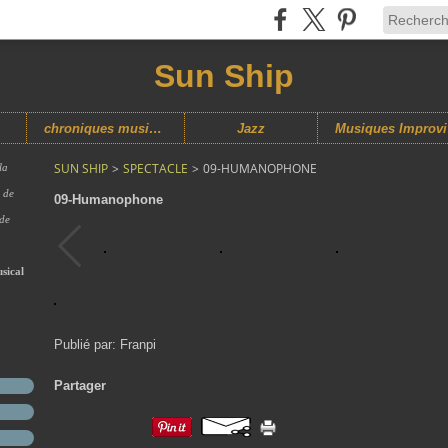
Sun Ship
chroniques musicales
Jazz
M
SUN SHIP
>
SPECTACLE
>
09-HUMANOPHONE
la
s de
09-Humanophone
 de
sical
Publié par: Franpi
Partager