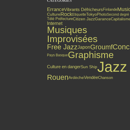
CATÉGORIES
Errance
Musi
Vibrants Défricheurs
Finlande
Rock
Culture
Tokyo
Photo
Etiquette
Second degré
Citizen Jazz
Garance
Capitalism
Télé Préfecture
Internet
Musiques
Improvisées
Free Jazz
Conc
Groumf
Japon
Graphisme
Pays Basque
Jazz
Culture en danger
Sun Ship
Rouen
Vendée
Ardèche
Chanson
Top articles