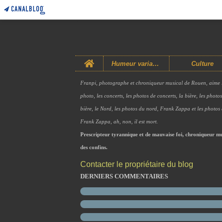
Home
Humeur variable
Culture
Franpi, photographe et chroniqueur musical de Rouen, aime 
photo, les concerts, les photos de concerts, la bière, les photo
bière, le Nord, les photos du nord, Frank Zappa et les photos
Frank Zappa, ah, non, il est mort.
Prescripteur tyrannique et de mauvaise foi, chroniqueur mu
des confins.
Contacter le propriétaire du blog
DERNIERS COMMENTAIRES