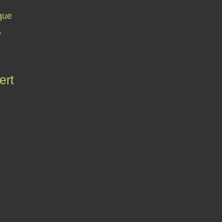
que
e
ert
Contact
Signaler un abus
C.G.U.
Cookies et données personnelles
Préféren