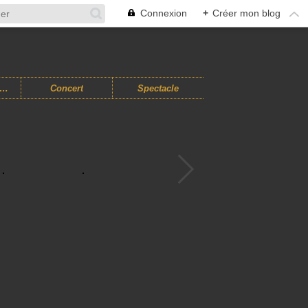
Connexion
+
Créer mon blog
usiques Improvisées
Concert
Spectacle