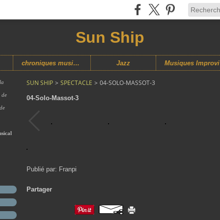
Sun Ship
chroniques musicales
Jazz
M
SUN SHIP
>
SPECTACLE
>
04-SOLO-MASSOT-3
la
s de
04-Solo-Massot-3
 de
sical
Publié par: Franpi
Partager