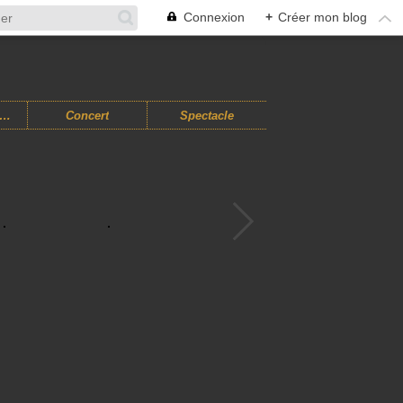
Connexion
+
Créer mon blog
usiques Improvisées
Concert
Spectacle