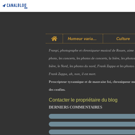
Home
Humeur variable
Culture
Franpi, photographe et chroniqueur musical de Rouen, aime 
photo, les concerts, les photos de concerts, la bière, les photo
bière, le Nord, les photos du nord, Frank Zappa et les photos
Frank Zappa, ah, non, il est mort.
Prescripteur tyrannique et de mauvaise foi, chroniqueur mu
des confins.
Contacter le propriétaire du blog
DERNIERS COMMENTAIRES