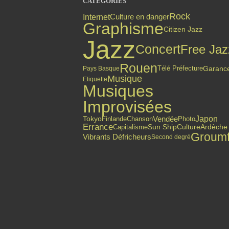
CATÉGORIES
Rock
Internet
Culture en danger
Graphisme
Citizen Jazz
Jazz
Concert
Free Jaz
Rouen
Garanc
Pays Basque
Télé Préfecture
Musique
Etiquette
Musiques
Improvisées
Japon
Finlande
Vendée
Tokyo
Chanson
Photo
Errance
Capitalisme
Sun Ship
Culture
Ardèche
Groum
Vibrants Défricheurs
Second degré
Top articles