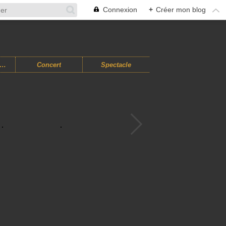
Connexion
+
Créer mon blog
usiques Improvisées
Concert
Spectacle