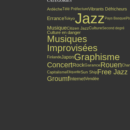
CATÉGORIES
Vibrants Défricheurs
Ardèche
Télé Préfecture
Jazz
Errance
Tokyo
Ph
Pays Basque
Musique
Citizen Jazz
Culture
Second degré
Culture en danger
Musiques
Improvisées
Graphisme
Japon
Finlande
Concert
Rouen
Rock
Garance
Cha
Free Jazz
Capitalisme
Sun Ship
Etiquette
Groumf
Internet
Vendée
Top articles