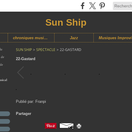
Sun Ship
chroniques musicales
Jazz
M
SUN SHIP
>
SPECTACLE
>
22-GASTARD
la
s de
22-Gastard
 de
sical
Publié par: Franpi
Partager