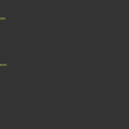
oto
nson
Contact
Signaler un abus
C.G.U.
Cookies et données personnelles
Préféren