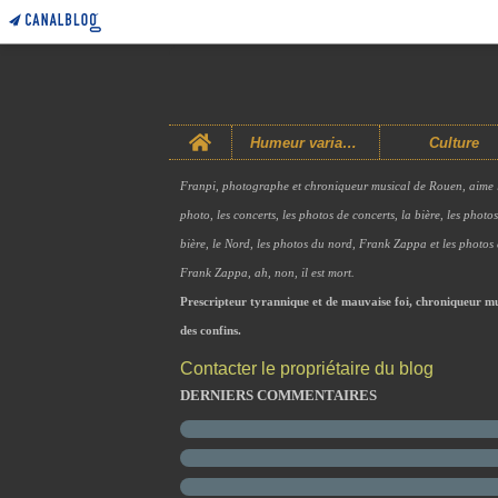
Home
Humeur variable
Culture
Franpi, photographe et chroniqueur musical de Rouen, aime 
photo, les concerts, les photos de concerts, la bière, les photo
bière, le Nord, les photos du nord, Frank Zappa et les photos
Frank Zappa, ah, non, il est mort.
Prescripteur tyrannique et de mauvaise foi, chroniqueur mu
des confins.
Contacter le propriétaire du blog
DERNIERS COMMENTAIRES