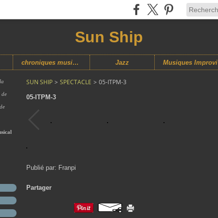
Sun Ship
chroniques musicales
Jazz
M
SUN SHIP
>
SPECTACLE
>
05-ITPM-3
la
s de
05-ITPM-3
 de
sical
Publié par: Franpi
Partager