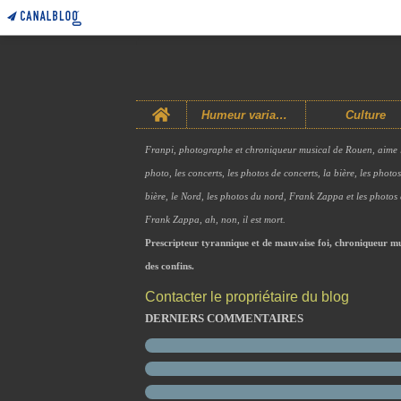
Home
Humeur variable
Culture
Franpi, photographe et chroniqueur musical de Rouen, aime 
photo, les concerts, les photos de concerts, la bière, les photo
bière, le Nord, les photos du nord, Frank Zappa et les photos
Frank Zappa, ah, non, il est mort.
Prescripteur tyrannique et de mauvaise foi, chroniqueur mu
des confins.
Contacter le propriétaire du blog
DERNIERS COMMENTAIRES