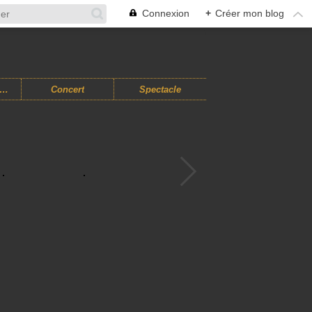
Connexion
+
Créer mon blog
usiques Improvisées
Concert
Spectacle