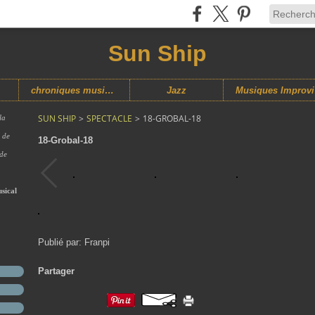
Sun Ship
chroniques musicales
Jazz
M
SUN SHIP
>
SPECTACLE
>
18-GROBAL-18
la
s de
18-Grobal-18
 de
sical
Publié par: Franpi
Partager