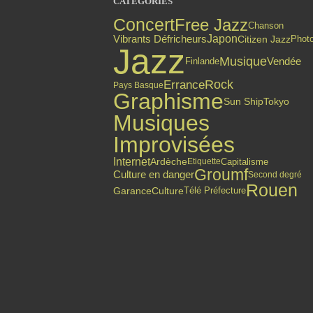
CATÉGORIES
Concert
Free Jazz
Chanson
Japon
Vibrants Défricheurs
Citizen Jazz
Phot
Jazz
Musique
Finlande
Vendée
Errance
Rock
Pays Basque
Graphisme
Sun Ship
Tokyo
Musiques
Improvisées
Internet
Ardèche
Capitalisme
Etiquette
Groumf
Culture en danger
Second degré
Rouen
Garance
Culture
Télé Préfecture
Top articles