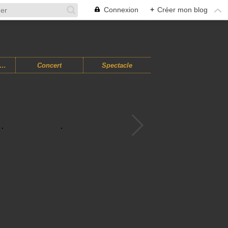
Connexion
+
Créer mon blog
usiques Improvisées
Concert
Spectacle