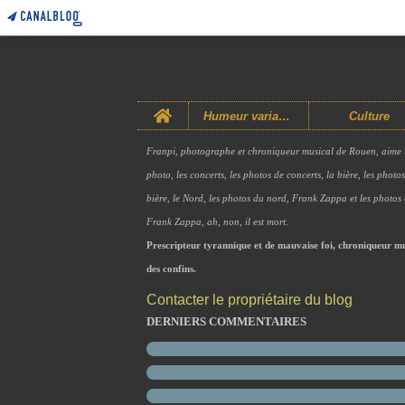
Home
Humeur variable
Culture
Franpi, photographe et chroniqueur musical de Rouen, aime 
photo, les concerts, les photos de concerts, la bière, les photo
bière, le Nord, les photos du nord, Frank Zappa et les photos
Frank Zappa, ah, non, il est mort.
Prescripteur tyrannique et de mauvaise foi, chroniqueur mu
des confins.
Contacter le propriétaire du blog
DERNIERS COMMENTAIRES