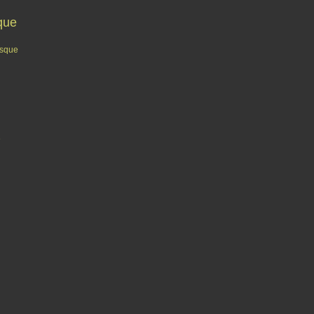
que
sque
e
Contact
Signaler un abus
C.G.U.
Cookies et données personnelles
Préféren