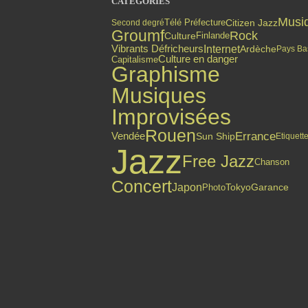
CATÉGORIES
Musi
Citizen Jazz
Second degré
Télé Préfecture
Groumf
Rock
Finlande
Culture
Internet
Vibrants Défricheurs
Ardèche
Pays Ba
Culture en danger
Capitalisme
Graphisme
Musiques
Improvisées
Rouen
Errance
Vendée
Sun Ship
Etiquett
Jazz
Free Jazz
Chanson
Concert
Japon
Photo
Tokyo
Garance
Top articles