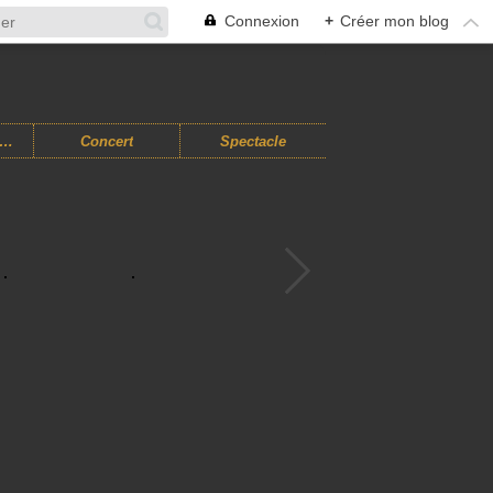
Connexion
+
Créer mon blog
usiques Improvisées
Concert
Spectacle