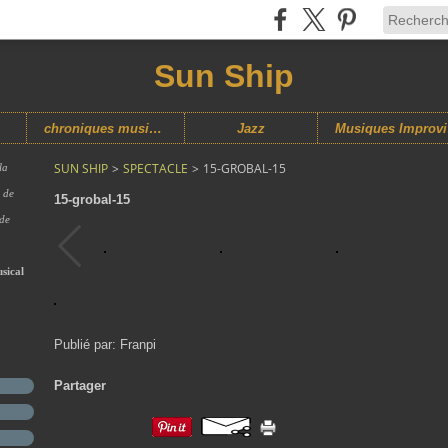
Sun Ship
chroniques musicales
Jazz
M
SUN SHIP
>
SPECTACLE
>
15-GROBAL-15
la
s de
15-grobal-15
 de
sical
Publié par: Franpi
Partager