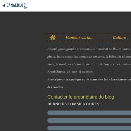
Home
Humeur variable
Culture
Franpi, photographe et chroniqueur musical de Rouen, aime 
photo, les concerts, les photos de concerts, la bière, les photo
bière, le Nord, les photos du nord, Frank Zappa et les photos
Frank Zappa, ah, non, il est mort.
Prescripteur tyrannique et de mauvaise foi, chroniqueur mu
des confins.
Contacter le propriétaire du blog
DERNIERS COMMENTAIRES